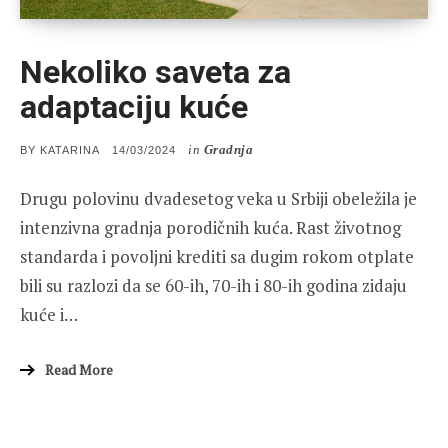
Nekoliko saveta za
adaptaciju kuće
in
Gradnja
POSTED
BY
KATARINA
14/03/2024
ON
Drugu polovinu dvadesetog veka u Srbiji obeležila je
intenzivna gradnja porodičnih kuća. Rast životnog
standarda i povoljni krediti sa dugim rokom otplate
bili su razlozi da se 60-ih, 70-ih i 80-ih godina zidaju
kuće i…
Read More