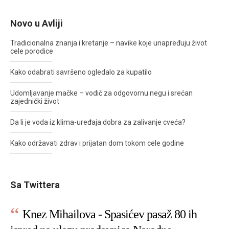
Novo u Avliji
Tradicionalna znanja i kretanje – navike koje unapređuju život
cele porodice
Kako odabrati savršeno ogledalo za kupatilo
Udomljavanje mačke – vodič za odgovornu negu i srećan
zajednički život
Da li je voda iz klima-uređaja dobra za zalivanje cveća?
Kako održavati zdrav i prijatan dom tokom cele godine
Sa Twittera
Knez Mihailova - Spasićev pasaž 80 ih