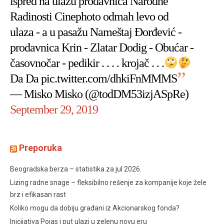
ispred na ulazu prodavnica Narodne
Radinosti Cinephoto odmah levo od
ulaza - a u pasažu Nameštaj Đorđević -
prodavnica Krin - Zlatar Dodig - Obućar -
časovnočar - pedikir . . . . krojač . . .
Da Da
pic.twitter.com/dhkiFnMMMS
— Misko Misko (@todDM53izjASpRe)
September 29, 2019
Preporuka
Beogradska berza – statistika za jul 2026.
Lizing radne snage – fleksibilno rešenje za kompanije koje žele
brz i efikasan rast
Koliko mogu da dobiju građani iz Akcionarskog fonda?
Inicijativa Pojas i put ulazi u zelenu novu eru