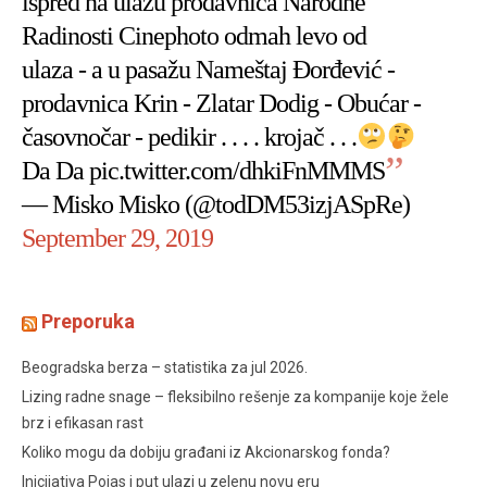
ispred na ulazu prodavnica Narodne
Radinosti Cinephoto odmah levo od
ulaza - a u pasažu Nameštaj Đorđević -
prodavnica Krin - Zlatar Dodig - Obućar -
časovnočar - pedikir . . . . krojač . . .
Da Da
pic.twitter.com/dhkiFnMMMS
— Misko Misko (@todDM53izjASpRe)
September 29, 2019
Preporuka
Beogradska berza – statistika za jul 2026.
Lizing radne snage – fleksibilno rešenje za kompanije koje žele
brz i efikasan rast
Koliko mogu da dobiju građani iz Akcionarskog fonda?
Inicijativa Pojas i put ulazi u zelenu novu eru