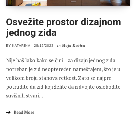
Osvežite prostor dizajnom
jednog zida
in
Moja Kućica
POSTED
BY
KATARINA
28/12/2023
ON
Nije baš lako kako se čini – za dizajn jednog zida
potreban je zid neopterećen nameštajem, što je u
velikom broju stanova retkost. Zato se najpre
potrudite da zid koji želite da izdvojite oslobodite
suvišnih stvari…
Read More