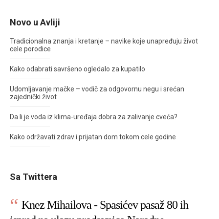
Novo u Avliji
Tradicionalna znanja i kretanje – navike koje unapređuju život
cele porodice
Kako odabrati savršeno ogledalo za kupatilo
Udomljavanje mačke – vodič za odgovornu negu i srećan
zajednički život
Da li je voda iz klima-uređaja dobra za zalivanje cveća?
Kako održavati zdrav i prijatan dom tokom cele godine
Sa Twittera
Knez Mihailova - Spasićev pasaž 80 ih