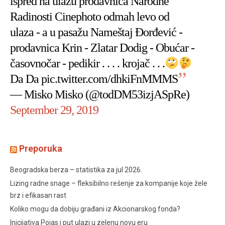
ispred na ulazu prodavnica Narodne
Radinosti Cinephoto odmah levo od
ulaza - a u pasažu Nameštaj Đorđević -
prodavnica Krin - Zlatar Dodig - Obućar -
časovnočar - pedikir . . . . krojač . . .
Da Da
pic.twitter.com/dhkiFnMMMS
— Misko Misko (@todDM53izjASpRe)
September 29, 2019
Preporuka
Beogradska berza – statistika za jul 2026.
Lizing radne snage – fleksibilno rešenje za kompanije koje žele
brz i efikasan rast
Koliko mogu da dobiju građani iz Akcionarskog fonda?
Inicijativa Pojas i put ulazi u zelenu novu eru