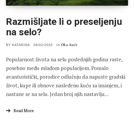
Razmišljate li o preseljenju
na selo?
in
Oko kuće
POSTED
BY
KATARINA
09/02/2020
ON
Popularnost života na selu poslednjih godina raste,
posebno među mlađom populacijom. Pomalo
avanturistički, porodice odlučuju da napuste gradski
život, kupe ili obnove nasleđenu kuću sa imanjem, i
nastane se na selu. Jedan broj njih nastavlja…
Read More