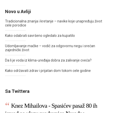
Novo u Avliji
Tradicionalna znanja i kretanje – navike koje unapređuju život
cele porodice
Kako odabrati savršeno ogledalo za kupatilo
Udomljavanje mačke – vodič za odgovornu negu i srećan
zajednički život
Da li je voda iz klima-uređaja dobra za zalivanje cveća?
Kako održavati zdrav i prijatan dom tokom cele godine
Sa Twittera
Knez Mihailova - Spasićev pasaž 80 ih