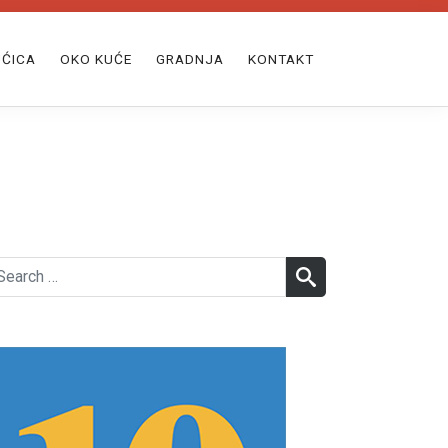
ĆICA
OKO KUĆE
GRADNJA
KONTAKT
earch
SEARCH
r: