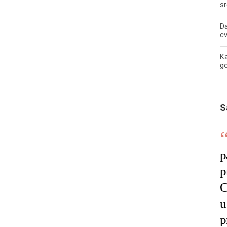
sr
Da
c
Ka
g
S
p
p
C
u
p