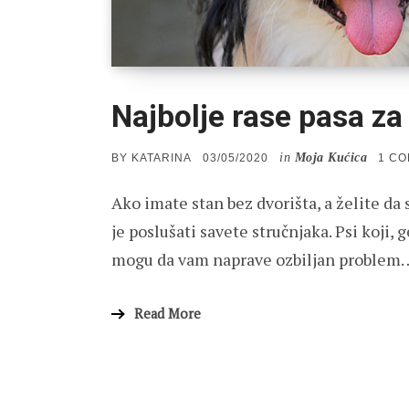
Najbolje rase pasa za
in
Moja Kućica
POSTED
BY
KATARINA
03/05/2020
1 C
ON
Ako imate stan bez dvorišta, a želite da
je poslušati savete stručnjaka. Psi koji,
mogu da vam naprave ozbiljan problem
Read More