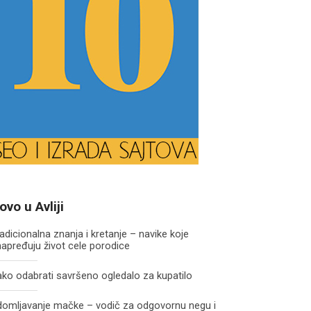
ovo u Avliji
adicionalna znanja i kretanje – navike koje
apređuju život cele porodice
ko odabrati savršeno ogledalo za kupatilo
domljavanje mačke – vodič za odgovornu negu i