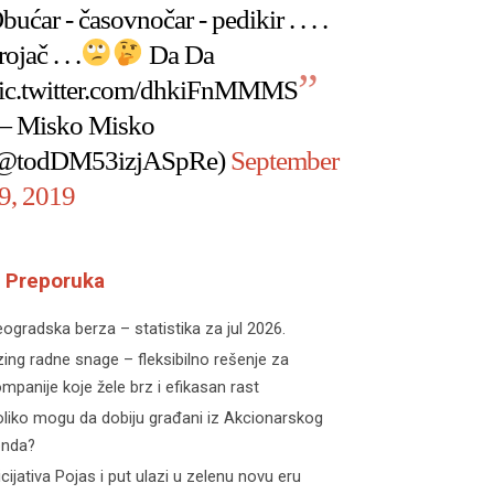
bućar - časovnočar - pedikir . . . .
rojač . . .
Da Da
ic.twitter.com/dhkiFnMMMS
 Misko Misko
@todDM53izjASpRe)
September
9, 2019
Preporuka
ogradska berza – statistika za jul 2026.
zing radne snage – fleksibilno rešenje za
mpanije koje žele brz i efikasan rast
liko mogu da dobiju građani iz Akcionarskog
onda?
icijativa Pojas i put ulazi u zelenu novu eru