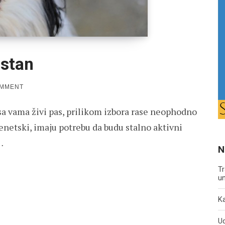
 stan
ON
OMMENT
NAJBOLJE
RASE
 sa vama živi pas, prilikom izbora rase neophodno
PASA
ZA
 genetski, imaju potrebu da budu stalno aktivni
STAN
…
N
Tr
un
Ka
U