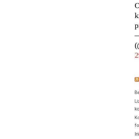
O
k
p
—
(
2
Be
Li
ko
Ko
f
In