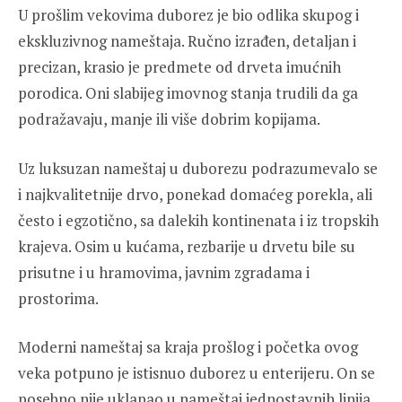
U prošlim vekovima duborez je bio odlika skupog i
ekskluzivnog nameštaja. Ručno izrađen, detaljan i
precizan, krasio je predmete od drveta imućnih
porodica. Oni slabijeg imovnog stanja trudili da ga
podražavaju, manje ili više dobrim kopijama.
Uz luksuzan nameštaj u duborezu podrazumevalo se
i najkvalitetnije drvo, ponekad domaćeg porekla, ali
često i egzotično, sa dalekih kontinenata i iz tropskih
krajeva. Osim u kućama, rezbarije u drvetu bile su
prisutne i u hramovima, javnim zgradama i
prostorima.
Moderni nameštaj sa kraja prošlog i početka ovog
veka potpuno je istisnuo duborez u enterijeru. On se
posebno nije uklapao u nameštaj jednostavnih linija