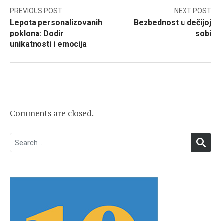
Post
PREVIOUS POST
NEXT POST
Lepota personalizovanih
Bezbednost u dečijoj
navigation
poklona: Dodir
sobi
unikatnosti i emocija
Comments are closed.
Search
SEA
for: