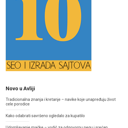
Novo u Avliji
Tradicionalna znanja i kretanje – navike koje unapređuju život
cele porodice
Kako odabrati savršeno ogledalo za kupatilo
Udomljavanje mačke – vodič za odgovornu negu i srećan