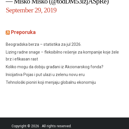
— Misko Misko (@todDM53izjASpRe)
September 29, 2019
Preporuka
Beogradska berza – statistika za jul 2026.
Lizing radne snage – fleksibilno rešenje za kompanije koje žele
brz i efikasan rast
Koliko mogu da dobiju građani iz Akcionarskog fonda?
Inicijativa Pojas i put ulazi u zelenu novu eru
Tehnološki pioniri koji menjaju globalnu ekonomiju
Copyright © 2026
. All rights reserved.