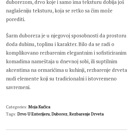
duborezom, drvo koje i samo ima teksturu dobija još
naglašeniju teksturu, koja se retko sa čim može
porediti.
Šarm duboreza je u njegovoj sposobnosti da prostoru
doda dubinu, toplinu i karakter. Bilo da se radi o
komplikovano rezbarenim elegantnim i sofisticiranim
komadima nameštaja u dnevnoj sobi, ili suptilnim
akcentima na ormarićima u kuhinji, rezbarenje drveta
nudi elemente koji su tradicionalni i istovremeno
savremeni.
Categories:
Moja Kućica
Tags:
Drvo U Enterijeru
,
Duborez
,
Rezbarenje Drveta