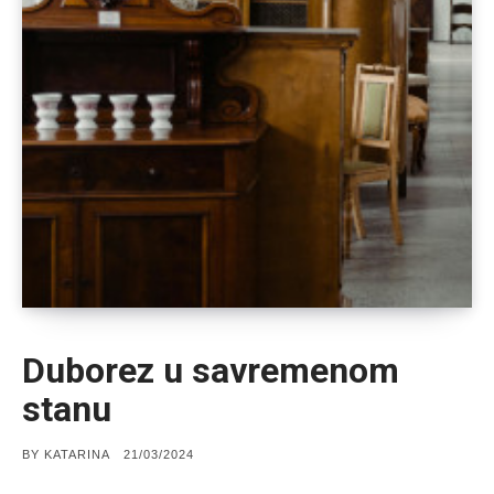
Duborez u savremenom
stanu
POSTED
BY
KATARINA
21/03/2024
ON