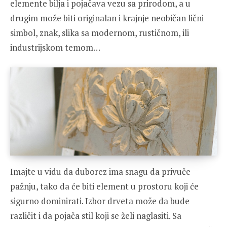
elemente bilja i pojačava vezu sa prirodom, a u
drugim može biti originalan i krajnje neobičan lični
simbol, znak, slika sa modernom, rustičnom, ili
industrijskom temom…
Imajte u vidu da duborez ima snagu da privuče
pažnju, tako da će biti element u prostoru koji će
sigurno dominirati. Izbor drveta može da bude
različit i da pojača stil koji se želi naglasiti. Sa