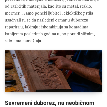
od različitih materijala, kao što su metal, staklo,
mermer… Samo poneki ljubitelji eklektičkog stila
usuđivali su se da nasleđeni ormar u duborezu
repariraju, lakiraju i iskombinuju sa komadima
kupljenim poslednjih godina u, po ponudi sličnim,
salonima nameštaja.
Savremeni duborez, na neobičnom