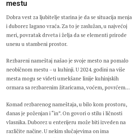
mestu
Dobra vest za ljubitelje starina je da se situacija menja
i duborez lagano vraća. Za to je zaslužan, u najvećoj
meri, povratak drveta i želja da se elementi prirode
unesu u stambeni prostor.
Rezbareni nameštaj našao je svoje mesto na pomalo
neobičnom mestu – u kuhinji. U 2024. godini na više
mesta mogu se videti umekšane linije kuhinjskih
ormara sa rezbarenim žitaricama, voćem, povrćem…
Komad rezbarenog nameštaja, u bilo kom prostoru,
danas je poženjan i “in”. On govori o stilu i ličnosti
vlasnika. Duborez u enterijeru može biti izveden na
različite načine. U nekim slučajevima on ima