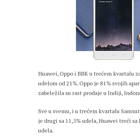
Huawei, Oppo i BBK u trećem kvartalu zau
udelom od 21%. Oppo je 81% svojih apara
zabeležila su rast prodaje u Indiji, Indone
Sve u svemu, i u trećem kvartalu Samsun
je drugi sa 11,5% udela, Huawei treći sa
udela.