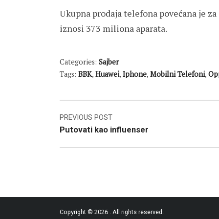
Ukupna prodaja telefona povećana je za 
iznosi 373 miliona aparata.
Categories:
Sajber
Tags:
BBK
,
Huawei
,
Iphone
,
Mobilni Telefoni
,
Op
Post
PREVIOUS POST
Putovati kao influenser
navigation
Copyright © 2026
. All rights reserved.