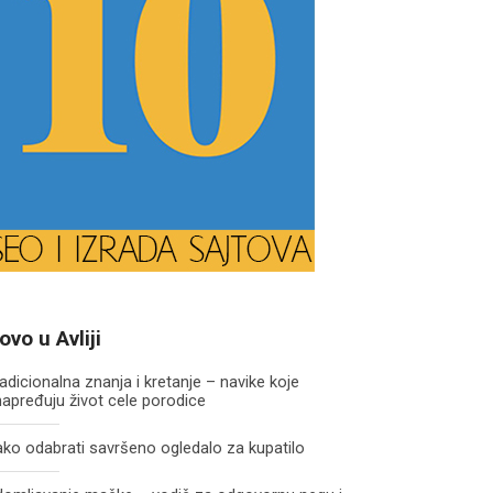
ovo u Avliji
adicionalna znanja i kretanje – navike koje
apređuju život cele porodice
ko odabrati savršeno ogledalo za kupatilo