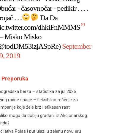
bućar - časovnočar - pedikir . . . .
rojač . . .
Da Da
ic.twitter.com/dhkiFnMMMS
 Misko Misko
@todDM53izjASpRe)
September
9, 2019
Preporuka
ogradska berza – statistika za jul 2026.
zing radne snage – fleksibilno rešenje za
mpanije koje žele brz i efikasan rast
liko mogu da dobiju građani iz Akcionarskog
onda?
icijativa Pojas i put ulazi u zelenu novu eru