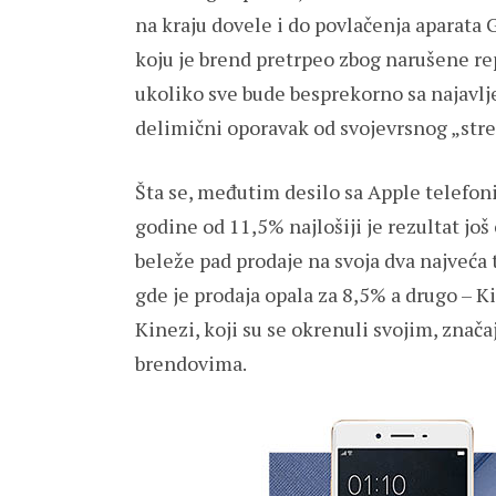
na kraju dovele i do povlačenja aparata G
koju je brend pretrpeo zbog narušene re
ukoliko sve bude besprekorno sa najavl
delimični oporavak od svojevrsnog „stres
Šta se, međutim desilo sa Apple telefon
godine od 11,5% najlošiji je rezultat jo
beleže pad prodaje na svoja dva najveća 
gde je prodaja opala za 8,5% a drugo – 
Kinezi, koji su se okrenuli svojim, znač
brendovima.