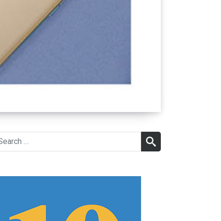
earch
SEARCH
r: