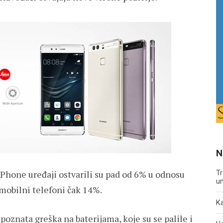
N
Tr
iPhone uređaji ostvarili su pad od 6% u odnosu
un
 mobilni telefoni čak 14%.
Ka
oznata greška na baterijama, koje su se palile i