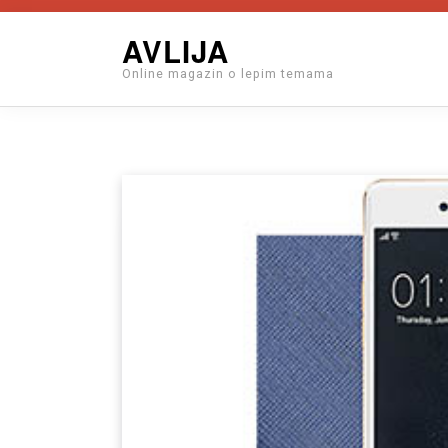
Skip
AVLIJA
to
Online magazin o lepim temama
content