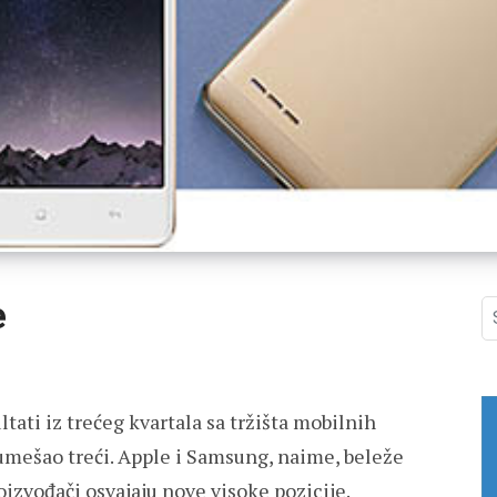
e
S
fo
ltati iz trećeg kvartala sa tržišta mobilnih
 umešao treći. Apple i Samsung, naime, beleže
oizvođači osvajaju nove visoke pozicije.