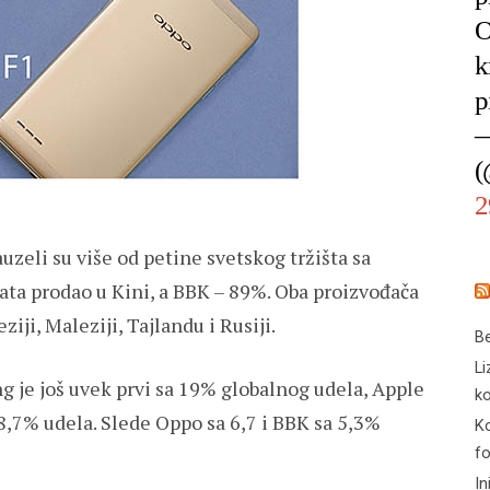
O
k
p
—
(
2
zeli su više od petine svetskog tržišta sa
ta prodao u Kini, a BBK – 89%. Oba proizvođača
ziji, Maleziji, Tajlandu i Rusiji.
Be
Li
g je još uvek prvi sa 19% globalnog udela, Apple
ko
 8,7% udela. Slede Oppo sa 6,7 i BBK sa 5,3%
Ko
f
In