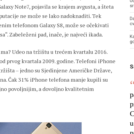
U
alaxy Note7, pojavila se krajem avgusta, a šteta
sr
putacije ne može se lako nadoknaditi. Tek
Da
c
jenim telefonom Galaxy S8, može se očekivati
a“. Zabeleženi pad, inače, je najveći ikada.
Ka
g
ima? Udeo na tržištu u trećem kvartalu 2016.
š od prvog kvartala 2009. godine. Telefoni iPhone
S
tržišta – jedno su Sjedinjene Američke Države,
Kina. Čak 31% iPhone telefona manje kupili su
ajno povoljnijim, a dovoljno kvalitetnim
p
p
C
u
p