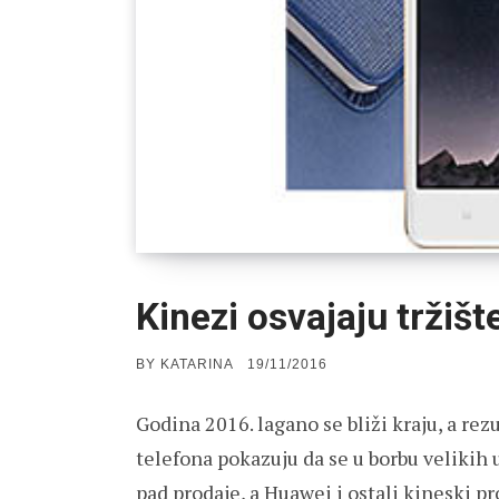
Kinezi osvajaju tržišt
POSTED
BY
KATARINA
19/11/2016
ON
Godina 2016. lagano se bliži kraju, a rezu
telefona pokazuju da se u borbu velikih
pad prodaje, a Huawei i ostali kineski pr