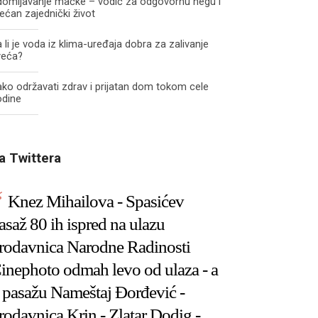
domljavanje mačke – vodič za odgovornu negu i
ećan zajednički život
 li je voda iz klima-uređaja dobra za zalivanje
veća?
ko održavati zdrav i prijatan dom tokom cele
odine
a Twittera
Knez Mihailova - Spasićev
asaž 80 ih ispred na ulazu
rodavnica Narodne Radinosti
inephoto odmah levo od ulaza - a
 pasažu Nameštaj Đorđević -
rodavnica Krin - Zlatar Dodig -