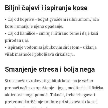
Biljni čajevi i ispiranje kose
• Čaj od koprive – bogat gvožđem i silicijumom, jača
kosu i smanjuje njeno opadanje.
• Čaj od kamilice – smiruje iritirano teme i daje kosi
prirodan sjaj.
• Ispiranje vodom sa jabukovim sirćetom – uklanja
višak masnoće i poboljšava cirkulaciju.
Smanjenje stresa i bolja nega
Stres može uzrokovati gubitak kose, pa je važno
pronaći način za opuštanje – joga, meditacija ili fizička
aktivnost mogu pomoći. Takođe, treba izbegavati
preterano korišćenje toplote pri stilizovanju kose i