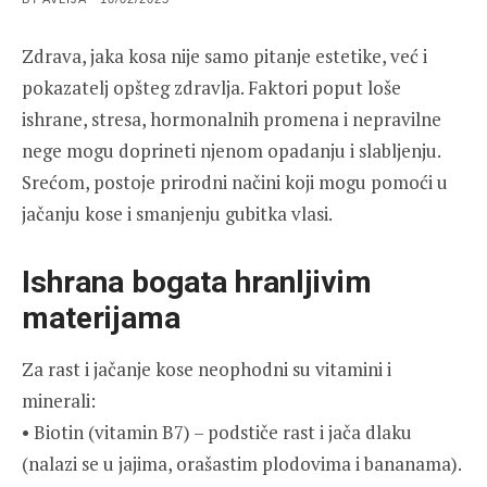
ON
Zdrava, jaka kosa nije samo pitanje estetike, već i
pokazatelj opšteg zdravlja. Faktori poput loše
ishrane, stresa, hormonalnih promena i nepravilne
nege mogu doprineti njenom opadanju i slabljenju.
Srećom, postoje prirodni načini koji mogu pomoći u
jačanju kose i smanjenju gubitka vlasi.
Ishrana bogata hranljivim
materijama
Za rast i jačanje kose neophodni su vitamini i
minerali:
• Biotin (vitamin B7) – podstiče rast i jača dlaku
(nalazi se u jajima, orašastim plodovima i bananama).