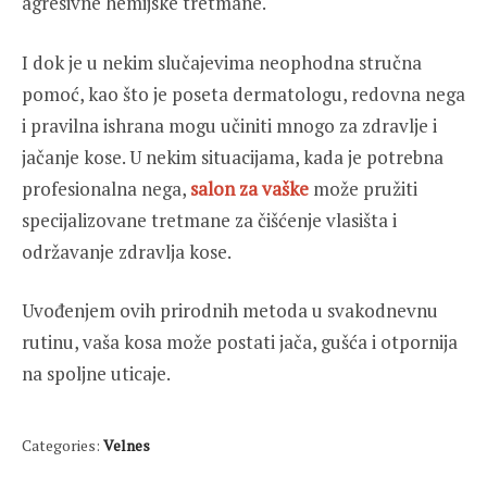
agresivne hemijske tretmane.
I dok je u nekim slučajevima neophodna stručna
pomoć, kao što je poseta dermatologu, redovna nega
i pravilna ishrana mogu učiniti mnogo za zdravlje i
jačanje kose. U nekim situacijama, kada je potrebna
profesionalna nega,
salon za vaške
može pružiti
specijalizovane tretmane za čišćenje vlasišta i
održavanje zdravlja kose.
Uvođenjem ovih prirodnih metoda u svakodnevnu
rutinu, vaša kosa može postati jača, gušća i otpornija
na spoljne uticaje.
Categories:
Velnes