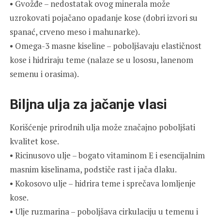
• Gvožđe – nedostatak ovog minerala može
uzrokovati pojačano opadanje kose (dobri izvori su
spanać, crveno meso i mahunarke).
• Omega-3 masne kiseline – poboljšavaju elastičnost
kose i hidriraju teme (nalaze se u lososu, lanenom
semenu i orasima).
Biljna ulja za jačanje vlasi
Korišćenje prirodnih ulja može značajno poboljšati
kvalitet kose.
• Ricinusovo ulje – bogato vitaminom E i esencijalnim
masnim kiselinama, podstiče rast i jača dlaku.
• Kokosovo ulje – hidrira teme i sprečava lomljenje
kose.
• Ulje ruzmarina – poboljšava cirkulaciju u temenu i