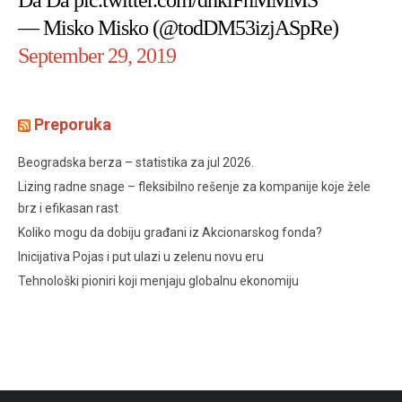
— Misko Misko (@todDM53izjASpRe)
September 29, 2019
Preporuka
Beogradska berza – statistika za jul 2026.
Lizing radne snage – fleksibilno rešenje za kompanije koje žele
brz i efikasan rast
Koliko mogu da dobiju građani iz Akcionarskog fonda?
Inicijativa Pojas i put ulazi u zelenu novu eru
Tehnološki pioniri koji menjaju globalnu ekonomiju