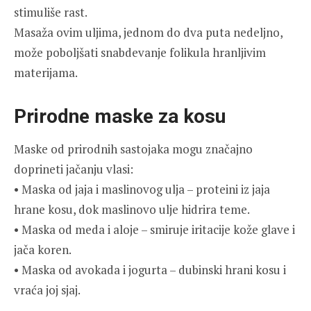
stimuliše rast.
Masaža ovim uljima, jednom do dva puta nedeljno,
može poboljšati snabdevanje folikula hranljivim
materijama.
Prirodne maske za kosu
Maske od prirodnih sastojaka mogu značajno
doprineti jačanju vlasi:
• Maska od jaja i maslinovog ulja – proteini iz jaja
hrane kosu, dok maslinovo ulje hidrira teme.
• Maska od meda i aloje – smiruje iritacije kože glave i
jača koren.
• Maska od avokada i jogurta – dubinski hrani kosu i
vraća joj sjaj.