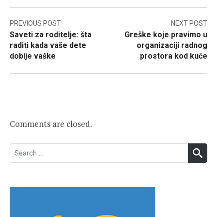
Post
PREVIOUS POST
NEXT POST
Saveti za roditelje: šta
Greške koje pravimo u
navigation
raditi kada vaše dete
organizaciji radnog
dobije vaške
prostora kod kuće
Comments are closed.
Search
SEA
for: