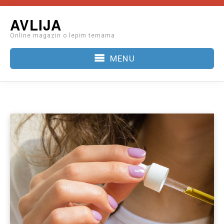
Skip
AVLIJA
to
Online magazin o lepim temama
content
MENU