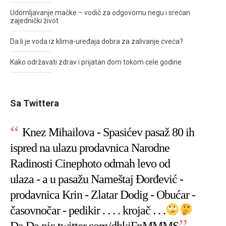
Udomljavanje mačke – vodič za odgovornu negu i srećan
zajednički život
Da li je voda iz klima-uređaja dobra za zalivanje cveća?
Kako održavati zdrav i prijatan dom tokom cele godine
Sa Twittera
Knez Mihailova - Spasićev pasaž 80 ih
ispred na ulazu prodavnica Narodne
Radinosti Cinephoto odmah levo od
ulaza - a u pasažu Nameštaj Đorđević -
prodavnica Krin - Zlatar Dodig - Obućar -
časovnočar - pedikir . . . . krojač . . .
Da Da
pic.twitter.com/dhkiFnMMMS