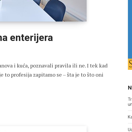
a enterijera
ova i kuća, poznavali pravila ili ne. I tek kad
 to profesija zapitamo se – šta je to što oni
N
Tr
un
Ka
U