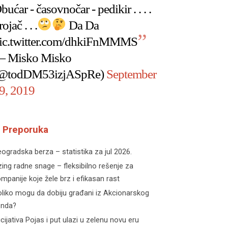
bućar - časovnočar - pedikir . . . .
rojač . . .
Da Da
ic.twitter.com/dhkiFnMMMS
 Misko Misko
@todDM53izjASpRe)
September
9, 2019
Preporuka
ogradska berza – statistika za jul 2026.
zing radne snage – fleksibilno rešenje za
mpanije koje žele brz i efikasan rast
liko mogu da dobiju građani iz Akcionarskog
onda?
icijativa Pojas i put ulazi u zelenu novu eru