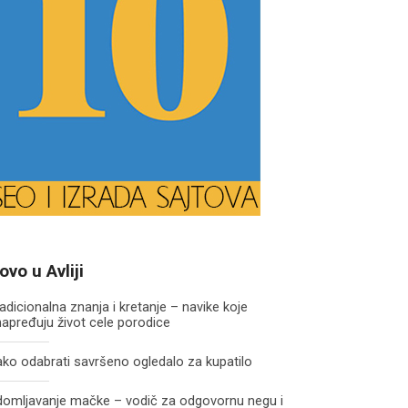
ovo u Avliji
adicionalna znanja i kretanje – navike koje
apređuju život cele porodice
ko odabrati savršeno ogledalo za kupatilo
domljavanje mačke – vodič za odgovornu negu i