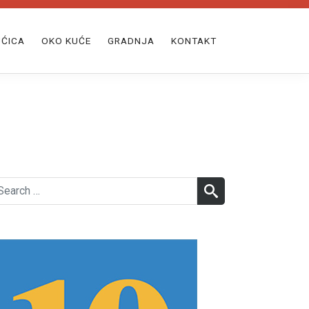
ĆICA
OKO KUĆE
GRADNJA
KONTAKT
earch
SEARCH
r: