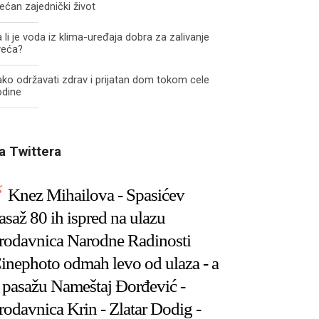
ećan zajednički život
 li je voda iz klima-uređaja dobra za zalivanje
veća?
ko održavati zdrav i prijatan dom tokom cele
odine
a Twittera
Knez Mihailova - Spasićev
asaž 80 ih ispred na ulazu
rodavnica Narodne Radinosti
inephoto odmah levo od ulaza - a
 pasažu Nameštaj Đorđević -
rodavnica Krin - Zlatar Dodig -