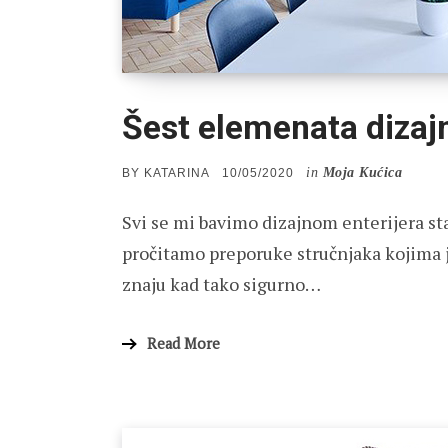
Šest elemenata dizajn
in
Moja Kućica
POSTED
BY
KATARINA
10/05/2020
ON
Svi se mi bavimo dizajnom enterijera stan
pročitamo preporuke stručnjaka kojima je
znaju kad tako sigurno…
Read More