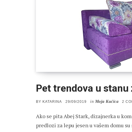
Pet trendova u stanu 
in
Moja Kućica
POSTED
BY
KATARINA
29/09/2019
2 C
ON
Ako se pita Abej Stark, dizajnerka u kom
predlozi za lepu jesen u vašem domu su s