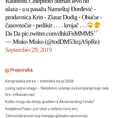
Radinosti Cinephoto odmah levo od
ulaza - a u pasažu Nameštaj Đorđević -
prodavnica Krin - Zlatar Dodig - Obućar -
časovnočar - pedikir . . . . krojač . . .
Da Da
pic.twitter.com/dhkiFnMMMS
— Misko Misko (@todDM53izjASpRe)
September 29, 2019
Preporuka
Beogradska berza – statistika za jul 2026.
Lizing radne snage – fleksibilno rešenje za kompanije koje žele
brz i efikasan rast
Koliko mogu da dobiju građani iz Akcionarskog fonda?
Inicijativa Pojas i put ulazi u zelenu novu eru
Tehnološki pioniri koji menjaju globalnu ekonomiju