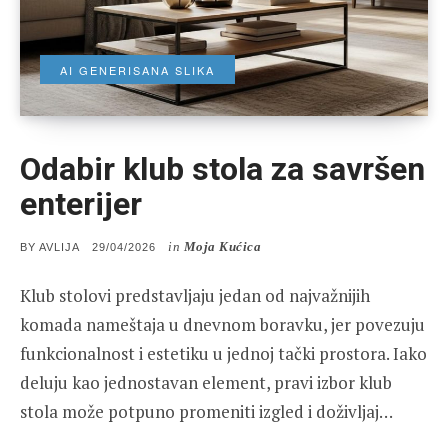
AI GENERISANA SLIKA
Odabir klub stola za savršen
enterijer
in
Moja Kućica
POSTED
BY
AVLIJA
29/04/2026
ON
Klub stolovi predstavljaju jedan od najvažnijih
komada nameštaja u dnevnom boravku, jer povezuju
funkcionalnost i estetiku u jednoj tački prostora. Iako
deluju kao jednostavan element, pravi izbor klub
stola može potpuno promeniti izgled i doživljaj…