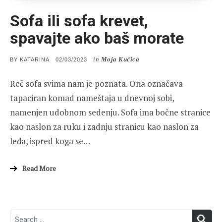
Sofa ili sofa krevet,
spavajte ako baš morate
in
Moja Kućica
POSTED
BY
KATARINA
02/03/2023
ON
Reč sofa svima nam je poznata. Ona označava
tapaciran komad nameštaja u dnevnoj sobi,
namenjen udobnom sedenju. Sofa ima bočne stranice
kao naslon za ruku i zadnju stranicu kao naslon za
leđa, ispred koga se…
Read More
Search
SEA