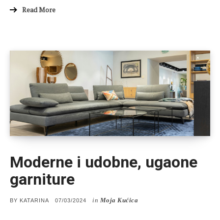
Read More
Moderne i udobne, ugaone
garniture
in
Moja Kućica
POSTED
BY
KATARINA
07/03/2024
ON