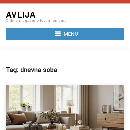
Skip
AVLIJA
to
Online magazin o lepim temama
content
MENU
Tag:
dnevna soba