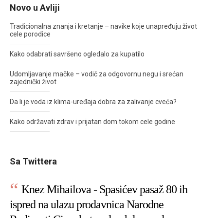
Novo u Avliji
Tradicionalna znanja i kretanje – navike koje unapređuju život
cele porodice
Kako odabrati savršeno ogledalo za kupatilo
Udomljavanje mačke – vodič za odgovornu negu i srećan
zajednički život
Da li je voda iz klima-uređaja dobra za zalivanje cveća?
Kako održavati zdrav i prijatan dom tokom cele godine
Sa Twittera
Knez Mihailova - Spasićev pasaž 80 ih
ispred na ulazu prodavnica Narodne