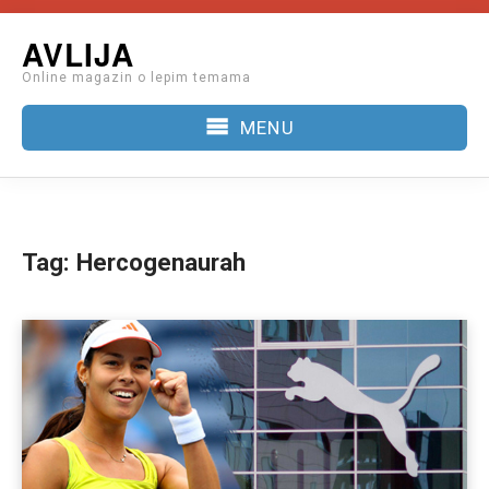
Skip
AVLIJA
to
Online magazin o lepim temama
content
MENU
Tag:
Hercogenaurah