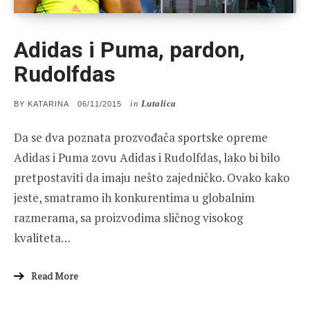
Adidas i Puma, pardon,
Rudolfdas
in
Lutalica
POSTED
BY
KATARINA
06/11/2015
ON
Da se dva poznata prozvođača sportske opreme
Adidas i Puma zovu Adidas i Rudolfdas, lako bi bilo
pretpostaviti da imaju nešto zajedničko. Ovako kako
jeste, smatramo ih konkurentima u globalnim
razmerama, sa proizvodima sličnog visokog
kvaliteta…
Read More