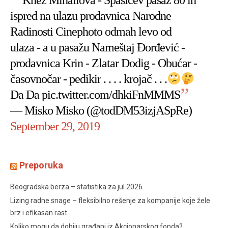
Knez Mihailova - Spasićev pasaž 80 ih
ispred na ulazu prodavnica Narodne
Radinosti Cinephoto odmah levo od
ulaza - a u pasažu Nameštaj Đorđević -
prodavnica Krin - Zlatar Dodig - Obućar -
časovnočar - pedikir . . . . krojač . . .
Da Da
pic.twitter.com/dhkiFnMMMS
— Misko Misko (@todDM53izjASpRe)
September 29, 2019
Preporuka
Beogradska berza – statistika za jul 2026.
Lizing radne snage – fleksibilno rešenje za kompanije koje žele
brz i efikasan rast
Koliko mogu da dobiju građani iz Akcionarskog fonda?