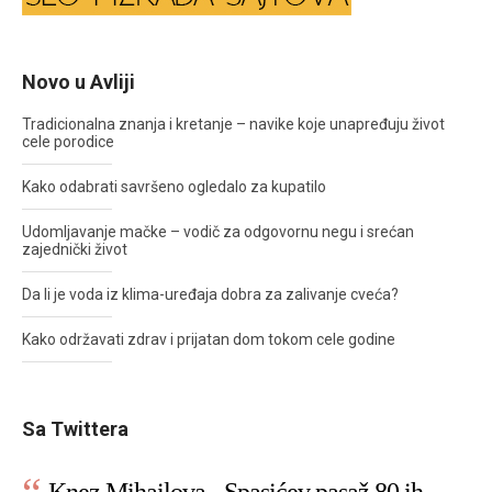
Novo u Avliji
Tradicionalna znanja i kretanje – navike koje unapređuju život
cele porodice
Kako odabrati savršeno ogledalo za kupatilo
Udomljavanje mačke – vodič za odgovornu negu i srećan
zajednički život
Da li je voda iz klima-uređaja dobra za zalivanje cveća?
Kako održavati zdrav i prijatan dom tokom cele godine
Sa Twittera