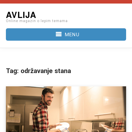
Skip
AVLIJA
to
Online magazin o lepim temama
content
MENU
Tag:
održavanje stana