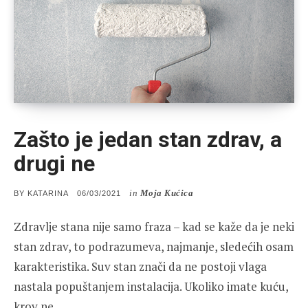
Zašto je jedan stan zdrav, a
drugi ne
in
Moja Kućica
POSTED
BY
KATARINA
06/03/2021
ON
Zdravlje stana nije samo fraza – kad se kaže da je neki
stan zdrav, to podrazumeva, najmanje, sledećih osam
karakteristika. Suv stan znači da ne postoji vlaga
nastala popuštanjem instalacija. Ukoliko imate kuću,
krov ne…