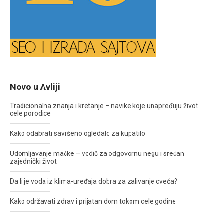
Novo u Avliji
Tradicionalna znanja i kretanje – navike koje unapređuju život
cele porodice
Kako odabrati savršeno ogledalo za kupatilo
Udomljavanje mačke – vodič za odgovornu negu i srećan
zajednički život
Da li je voda iz klima-uređaja dobra za zalivanje cveća?
Kako održavati zdrav i prijatan dom tokom cele godine