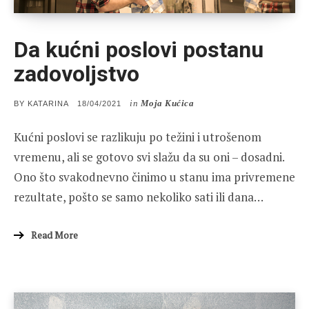
Da kućni poslovi postanu
zadovoljstvo
in
Moja Kućica
POSTED
BY
KATARINA
18/04/2021
ON
Kućni poslovi se razlikuju po težini i utrošenom
vremenu, ali se gotovo svi slažu da su oni – dosadni.
Ono što svakodnevno činimo u stanu ima privremene
rezultate, pošto se samo nekoliko sati ili dana…
Read More