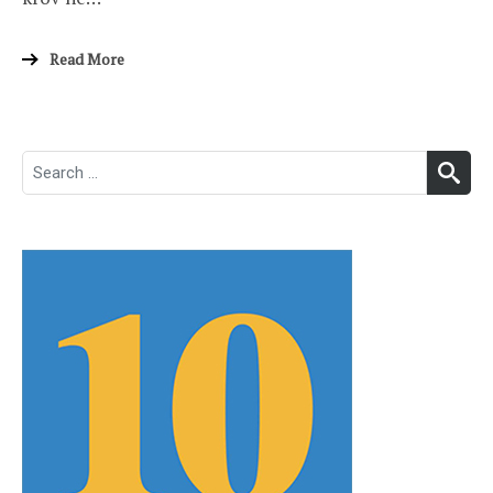
Read More
Search
SEA
for: