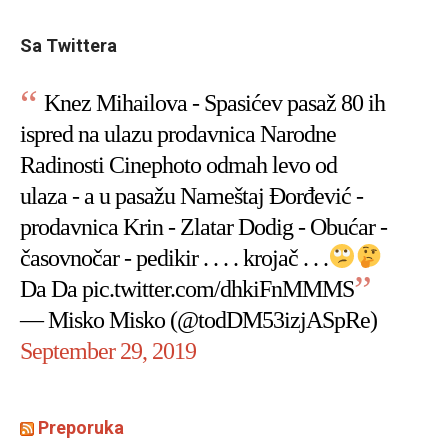
Sa Twittera
Knez Mihailova - Spasićev pasaž 80 ih
ispred na ulazu prodavnica Narodne
Radinosti Cinephoto odmah levo od
ulaza - a u pasažu Nameštaj Đorđević -
prodavnica Krin - Zlatar Dodig - Obućar -
časovnočar - pedikir . . . . krojač . . .
Da Da
pic.twitter.com/dhkiFnMMMS
— Misko Misko (@todDM53izjASpRe)
September 29, 2019
Preporuka