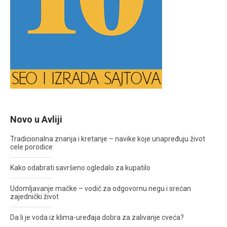
Novo u Avliji
Tradicionalna znanja i kretanje – navike koje unapređuju život
cele porodice
Kako odabrati savršeno ogledalo za kupatilo
Udomljavanje mačke – vodič za odgovornu negu i srećan
zajednički život
Da li je voda iz klima-uređaja dobra za zalivanje cveća?