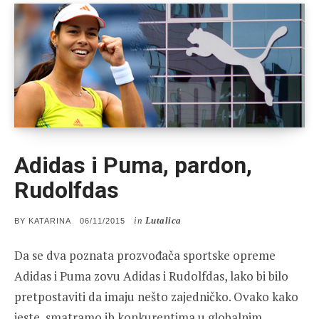
Adidas i Puma, pardon,
Rudolfdas
in
Lutalica
POSTED
BY
KATARINA
06/11/2015
ON
Da se dva poznata prozvođača sportske opreme
Adidas i Puma zovu Adidas i Rudolfdas, lako bi bilo
pretpostaviti da imaju nešto zajedničko. Ovako kako
jeste, smatramo ih konkurentima u globalnim