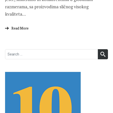
razmerama, sa proizvodima sličnog visokog
kvaliteta…
Read More
Search
SEA
for: