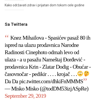
Kako održavati zdrav i prijatan dom tokom cele godine
Sa Twittera
Knez Mihailova - Spasićev pasaž 80 ih
ispred na ulazu prodavnica Narodne
Radinosti Cinephoto odmah levo od
ulaza - a u pasažu Nameštaj Đorđević -
prodavnica Krin - Zlatar Dodig - Obućar -
časovnočar - pedikir . . . . krojač . . .
Da Da
pic.twitter.com/dhkiFnMMMS
— Misko Misko (@todDM53izjASpRe)
September 29, 2019