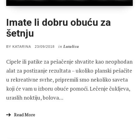
Imate li dobru obuću za
šetnju
in
Lutalica
POSTED
BY
KATARINA
23/09/2018
ON
Cipele ili patike za pešačenje shvatite kao neophodan
alat za postizanje rezultata – ukoliko planski pešačite
u rekreativne svrhe, pripremili smo nekoliko saveta
koji će vam u izboru obuće pomoći. Lečenje čukljeva,
uraslih noktiju, bolova…
Read More