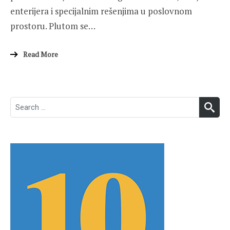
enterijera i specijalnim rešenjima u poslovnom
prostoru. Plutom se…
Read More
Search
SEA
for: