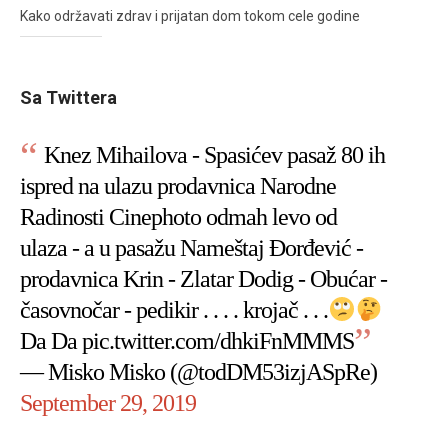
Kako održavati zdrav i prijatan dom tokom cele godine
Sa Twittera
Knez Mihailova - Spasićev pasaž 80 ih
ispred na ulazu prodavnica Narodne
Radinosti Cinephoto odmah levo od
ulaza - a u pasažu Nameštaj Đorđević -
prodavnica Krin - Zlatar Dodig - Obućar -
časovnočar - pedikir . . . . krojač . . .
Da Da
pic.twitter.com/dhkiFnMMMS
— Misko Misko (@todDM53izjASpRe)
September 29, 2019