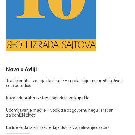
Novo u Avliji
Tradicionalna znanja i kretanje – navike koje unapređuju život
cele porodice
Kako odabrati savršeno ogledalo za kupatilo
Udomljavanje mačke – vodič za odgovornu negu i srećan
zajednički život
Da li je voda iz klima-uređaja dobra za zalivanje cveća?