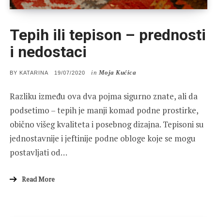
Tepih ili tepison – prednosti
i nedostaci
in
Moja Kućica
POSTED
BY
KATARINA
19/07/2020
ON
Razliku između ova dva pojma sigurno znate, ali da
podsetimo – tepih je manji komad podne prostirke,
obično višeg kvaliteta i posebnog dizajna. Tepisoni su
jednostavnije i jeftinije podne obloge koje se mogu
postavljati od…
Read More