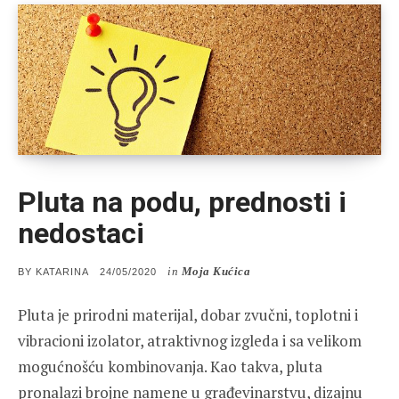
Pluta na podu, prednosti i
nedostaci
in
Moja Kućica
POSTED
BY
KATARINA
24/05/2020
ON
Pluta je prirodni materijal, dobar zvučni, toplotni i
vibracioni izolator, atraktivnog izgleda i sa velikom
mogućnošću kombinovanja. Kao takva, pluta
pronalazi brojne namene u građevinarstvu, dizajnu