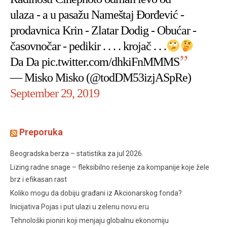
ulaza - a u pasažu Nameštaj Đorđević -
prodavnica Krin - Zlatar Dodig - Obućar -
časovnočar - pedikir . . . . krojač . . .
Da Da
pic.twitter.com/dhkiFnMMMS
— Misko Misko (@todDM53izjASpRe)
September 29, 2019
Preporuka
Beogradska berza – statistika za jul 2026.
Lizing radne snage – fleksibilno rešenje za kompanije koje žele
brz i efikasan rast
Koliko mogu da dobiju građani iz Akcionarskog fonda?
Inicijativa Pojas i put ulazi u zelenu novu eru
Tehnološki pioniri koji menjaju globalnu ekonomiju