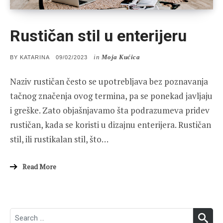
Rustičan stil u enterijeru
in
Moja Kućica
POSTED
BY
KATARINA
09/02/2023
ON
Naziv rustičan često se upotrebljava bez poznavanja
tačnog značenja ovog termina, pa se ponekad javljaju
i greške. Zato objašnjavamo šta podrazumeva pridev
rustičan, kada se koristi u dizajnu enterijera. Rustičan
stil, ili rustikalan stil, što…
Read More
Search
SEA