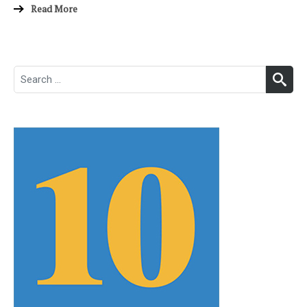
Read More
Search
SEA
for: