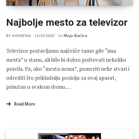
Najbolje mesto za televizor
in
Moja Kućica
POSTED
BY
KATARINA
11/10/2020
ON
Televizor postavljamo najčešče tamo gde “ima
mesta” u stanu, ali bilo bi dobro poštovati nekoliko
pravila. Pa, ako “mesta nema”, pomeriti neke stvari i
odrediti što prikladniju poziciju za ovaj aparat,
prisutan u svakom domu.…
Read More