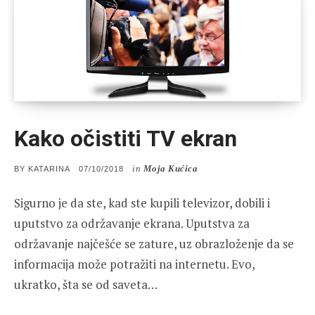
Kako očistiti TV ekran
in
Moja Kućica
POSTED
BY
KATARINA
07/10/2018
ON
Sigurno je da ste, kad ste kupili televizor, dobili i
uputstvo za održavanje ekrana. Uputstva za
održavanje najčešće se zature, uz obrazloženje da se
informacija može potražiti na internetu. Evo,
ukratko, šta se od saveta…