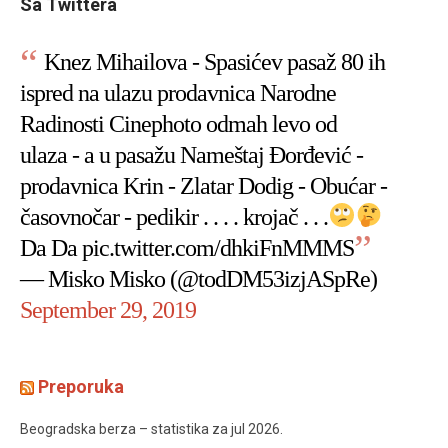
Sa Twittera
Knez Mihailova - Spasićev pasaž 80 ih
ispred na ulazu prodavnica Narodne
Radinosti Cinephoto odmah levo od
ulaza - a u pasažu Nameštaj Đorđević -
prodavnica Krin - Zlatar Dodig - Obućar -
časovnočar - pedikir . . . . krojač . . .
Da Da
pic.twitter.com/dhkiFnMMMS
— Misko Misko (@todDM53izjASpRe)
September 29, 2019
Preporuka
Beogradska berza – statistika za jul 2026.