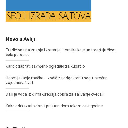
Novo u Avliji
Tradicionalna znanja i kretanje – navike koje unapređuju život
cele porodice
Kako odabrati savršeno ogledalo za kupatilo
Udomljavanje mačke – vodič za odgovornu negu i srećan
zajednički život
Da li je voda iz klima-uređaja dobra za zalivanje cveća?
Kako održavati zdrav i prijatan dom tokom cele godine