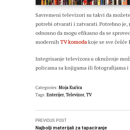
Savremeni televizori su takvi da možete l
potrebi otvarati i zatvarati. Potrebno je,
odnosno da mogu efikasno da se sproved
modernih
TV komoda
koje se sve češće 
Integrisanje televizora u okruženje mož
policama sa knjigama ili fotografijama 
Categories:
Moja Kućica
Tags:
Enterijer
,
Televizor
,
TV
Post
PREVIOUS POST
Najbolji materijali za tapaciranje