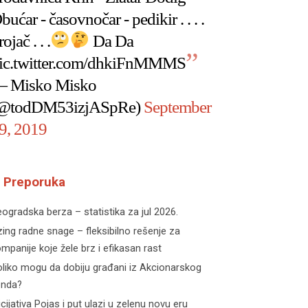
bućar - časovnočar - pedikir . . . .
rojač . . .
Da Da
ic.twitter.com/dhkiFnMMMS
 Misko Misko
@todDM53izjASpRe)
September
9, 2019
Preporuka
ogradska berza – statistika za jul 2026.
zing radne snage – fleksibilno rešenje za
mpanije koje žele brz i efikasan rast
liko mogu da dobiju građani iz Akcionarskog
onda?
icijativa Pojas i put ulazi u zelenu novu eru