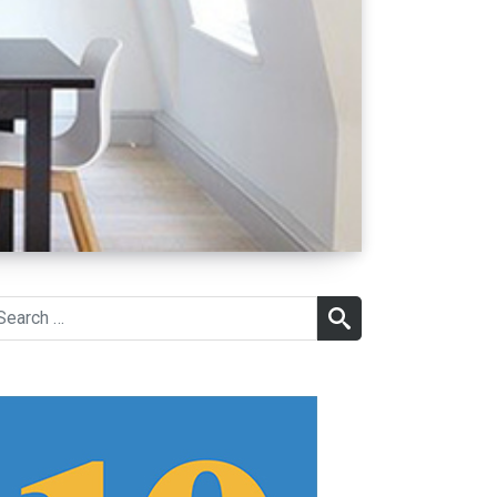
earch
SEARCH
r: