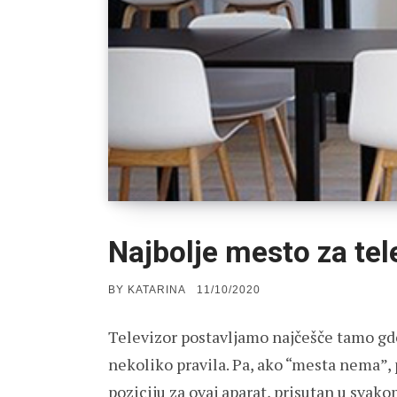
Najbolje mesto za tel
POSTED
BY
KATARINA
11/10/2020
ON
Televizor postavljamo najčešče tamo gde 
nekoliko pravila. Pa, ako “mesta nema”, 
poziciju za ovaj aparat, prisutan u svak