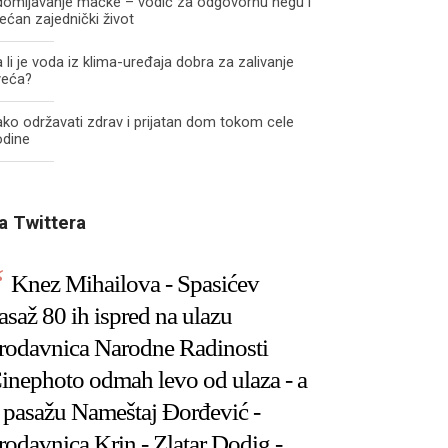
domljavanje mačke – vodič za odgovornu negu i
ećan zajednički život
 li je voda iz klima-uređaja dobra za zalivanje
veća?
ko održavati zdrav i prijatan dom tokom cele
odine
a Twittera
Knez Mihailova - Spasićev
asaž 80 ih ispred na ulazu
rodavnica Narodne Radinosti
inephoto odmah levo od ulaza - a
 pasažu Nameštaj Đorđević -
rodavnica Krin - Zlatar Dodig -