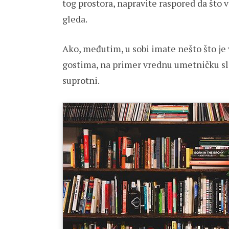
tog prostora, napravite raspored da što 
gleda.
Ako, međutim, u sobi imate nešto što je 
gostima, na primer vrednu umetničku slik
suprotni.