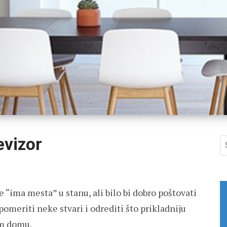
evizor
S
fo
“ima mesta” u stanu, ali bilo bi dobro poštovati
pomeriti neke stvari i odrediti što prikladniju
om domu.