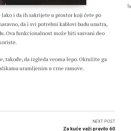
Te
ako i da ih sakrijete u prostor koji ćete po
 naravno, da i svi potrebni kablovi budu unutra,
u. Ova funkcionalnost može biti sasvani deo
koriste.
e, takođe, da izgleda veoma lepo. Okružite ga
i slikama uramljenim u crne ramove.
NEXT POST
Za kuće važi pravilo 60