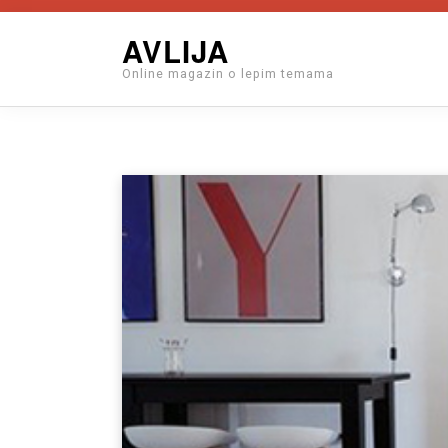
Skip
AVLIJA
to
Online magazin o lepim temama
content