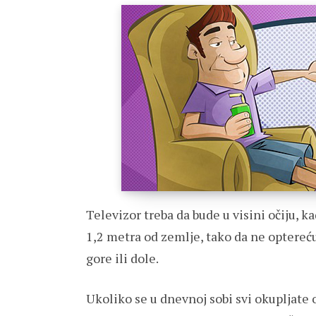
Televizor treba da bude u visini očiju, k
1,2 metra od zemlje, tako da ne optereću
gore ili dole.
Ukoliko se u dnevnoj sobi svi okupljate 