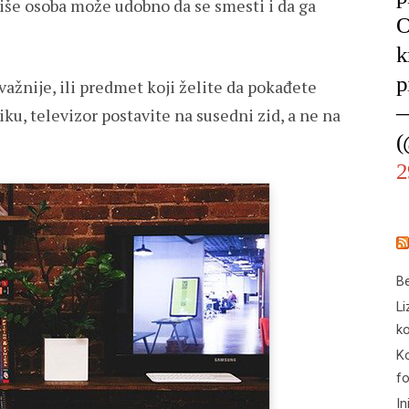
više osoba može udobno da se smesti i da ga
O
k
p
važnije, ili predmet koji želite da pokađete
—
u, televizor postavite na susedni zid, a ne na
(
2
Be
Li
ko
Ko
f
In