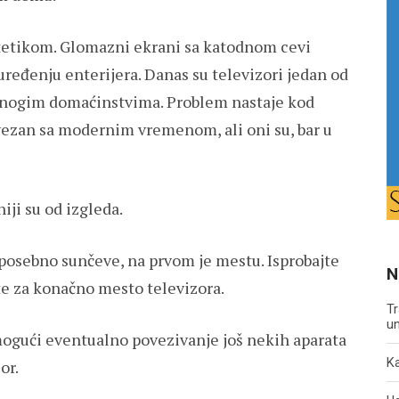
tetikom. Glomazni ekrani sa katodnom cevi
ređenju enterijera. Danas su televizori jedan od
mnogim domaćinstvima. Problem nastaje kod
ovezan sa modernim vremenom, ali oni su, bar u
iji su od izgleda.
 posebno sunčeve, na prvom je mestu. Isprobajte
N
ite za konačno mesto televizora.
Tr
un
omogući eventualno povezivanje još nekih aparata
Ka
or.