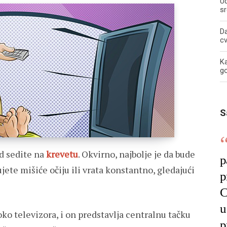
U
sr
Da
c
Ka
g
S
ad sedite na
krevetu
. Okvirno, najbolje je da bude
p
jete mišiće očiju ili vrata konstantno, gledajući
p
C
u
oko televizora, i on predstavlja centralnu tačku
p