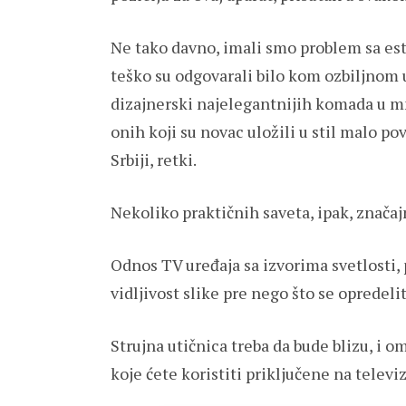
Ne tako davno, imali smo problem sa es
teško su odgovarali bilo kom ozbiljnom u
dizajnerski najelegantnijih komada u 
onih koji su novac uložili u stil malo p
Srbiji, retki.
Nekoliko praktičnih saveta, ipak, značajn
Odnos TV uređaja sa izvorima svetlosti,
vidljivost slike pre nego što se opredel
Strujna utičnica treba da bude blizu, i 
koje ćete koristiti priključene na televiz