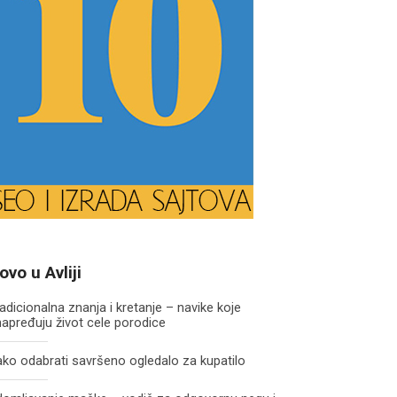
ovo u Avliji
adicionalna znanja i kretanje – navike koje
apređuju život cele porodice
ko odabrati savršeno ogledalo za kupatilo