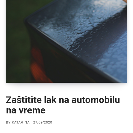
Zaštitite lak na automobilu
na vreme
POSTED
BY
KATARINA
27/09/2020
ON