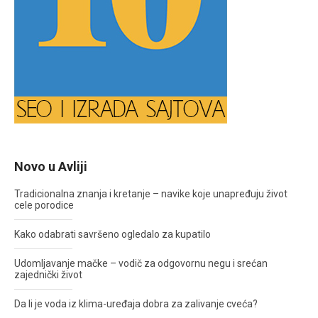
Novo u Avliji
Tradicionalna znanja i kretanje – navike koje unapređuju život
cele porodice
Kako odabrati savršeno ogledalo za kupatilo
Udomljavanje mačke – vodič za odgovornu negu i srećan
zajednički život
Da li je voda iz klima-uređaja dobra za zalivanje cveća?