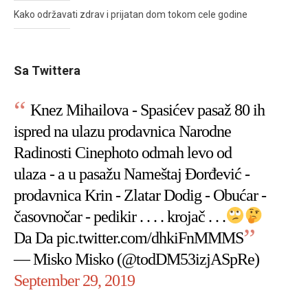
Kako održavati zdrav i prijatan dom tokom cele godine
Sa Twittera
Knez Mihailova - Spasićev pasaž 80 ih
ispred na ulazu prodavnica Narodne
Radinosti Cinephoto odmah levo od
ulaza - a u pasažu Nameštaj Đorđević -
prodavnica Krin - Zlatar Dodig - Obućar -
časovnočar - pedikir . . . . krojač . . .
Da Da
pic.twitter.com/dhkiFnMMMS
— Misko Misko (@todDM53izjASpRe)
September 29, 2019