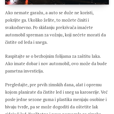
Ako nemate garažu, a auto se duže ne koristi,
pokrijte ga. Ukoliko želite, to možete činiti i
svakodnevno. Po skidanju prekrivača imaćete
automobil spreman za vožnju, koji nećete morati da
čistite od leda i snega.
Raspitajte se o bezbojnim folijama za zaštitu laka.
Ako imate dobar i nov automobil, ovo može da bude
pametna investicija.
Pregledajte, pre prvih zimskih dana, alat i opremu
kojom planirate da čistite led i sneg sa karoserije. Već
posle jedne sezone guma i plastika menjaju osobine i
bivaju tvrđe, pa se može dogoditi da oštetite lak