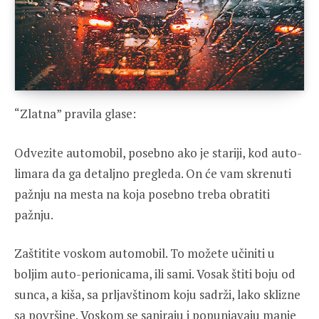
“Zlatna” pravila glase:
Odvezite automobil, posebno ako je stariji, kod auto-
limara da ga detaljno pregleda. On će vam skrenuti
pažnju na mesta na koja posebno treba obratiti
pažnju.
Zaštitite voskom automobil. To možete učiniti u
boljim auto-perionicama, ili sami. Vosak štiti boju od
sunca, a kiša, sa prljavštinom koju sadrži, lako sklizne
sa površine. Voskom se saniraju i popunjavaju manje