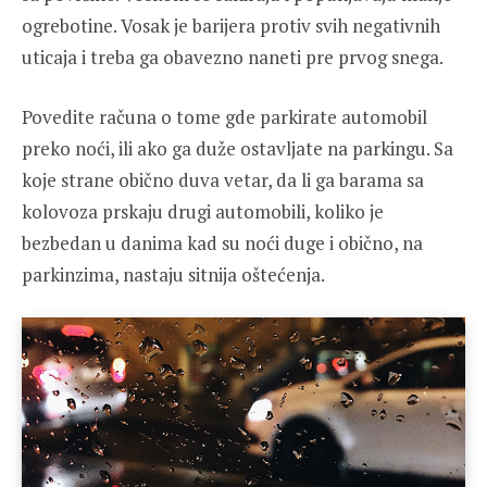
ogrebotine. Vosak je barijera protiv svih negativnih
uticaja i treba ga obavezno naneti pre prvog snega.
Povedite računa o tome gde parkirate automobil
preko noći, ili ako ga duže ostavljate na parkingu. Sa
koje strane obično duva vetar, da li ga barama sa
kolovoza prskaju drugi automobili, koliko je
bezbedan u danima kad su noći duge i obično, na
parkinzima, nastaju sitnija oštećenja.