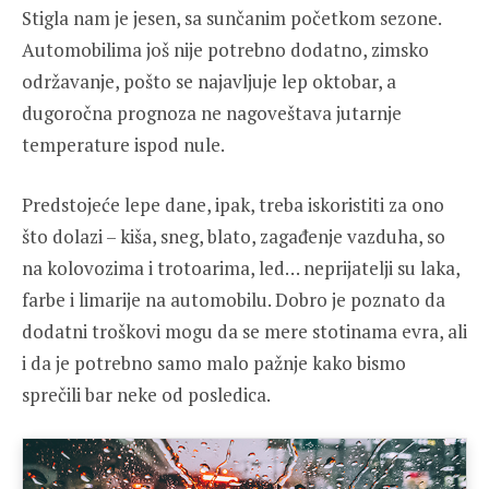
Stigla nam je jesen, sa sunčanim početkom sezone.
Automobilima još nije potrebno dodatno, zimsko
održavanje, pošto se najavljuje lep oktobar, a
dugoročna prognoza ne nagoveštava jutarnje
temperature ispod nule.
Predstojeće lepe dane, ipak, treba iskoristiti za ono
što dolazi – kiša, sneg, blato, zagađenje vazduha, so
na kolovozima i trotoarima, led… neprijatelji su laka,
farbe i limarije na automobilu. Dobro je poznato da
dodatni troškovi mogu da se mere stotinama evra, ali
i da je potrebno samo malo pažnje kako bismo
sprečili bar neke od posledica.