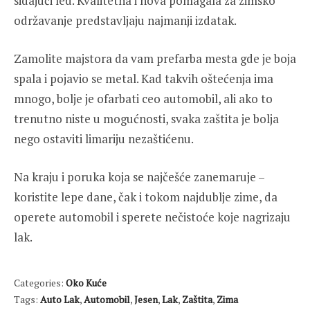
sidajući led. Kvalitetna i nova pomagala za zimsko
održavanje predstavljaju najmanji izdatak.
Zamolite majstora da vam prefarba mesta gde je boja
spala i pojavio se metal. Kad takvih oštećenja ima
mnogo, bolje je ofarbati ceo automobil, ali ako to
trenutno niste u mogućnosti, svaka zaštita je bolja
nego ostaviti limariju nezaštićenu.
Na kraju i poruka koja se najčešće zanemaruje –
koristite lepe dane, čak i tokom najdublje zime, da
operete automobil i sperete nečistoće koje nagrizaju
lak.
Categories:
Oko Kuće
Tags:
Auto Lak
,
Automobil
,
Jesen
,
Lak
,
Zaštita
,
Zima