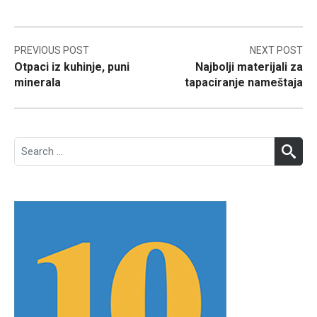
Post
PREVIOUS POST
NEXT POST
Otpaci iz kuhinje, puni
Najbolji materijali za
navigation
minerala
tapaciranje nameštaja
Search
SEA
for: