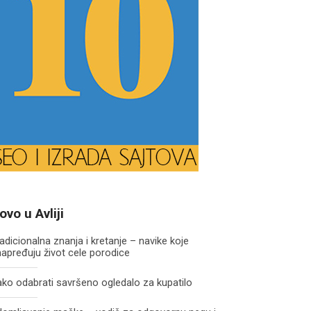
ovo u Avliji
adicionalna znanja i kretanje – navike koje
apređuju život cele porodice
ko odabrati savršeno ogledalo za kupatilo