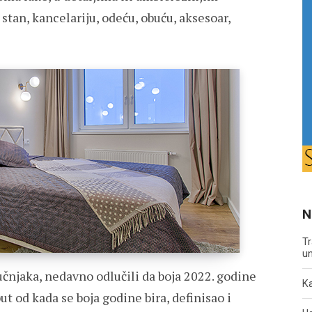
 stan, kancelariju, odeću, obuću, aksesoar,
N
Tr
un
učnjaka, nedavno odlučili da boja 2022. godine
Ka
put od kada se boja godine bira, definisao i