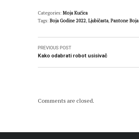
Categories:
Moja Kućica
Tags:
Boja Godine 2022
,
Ljubičasta
,
Pantone Boja
Post
PREVIOUS POST
Kako odabrati robot usisivač
navigation
Comments are closed.