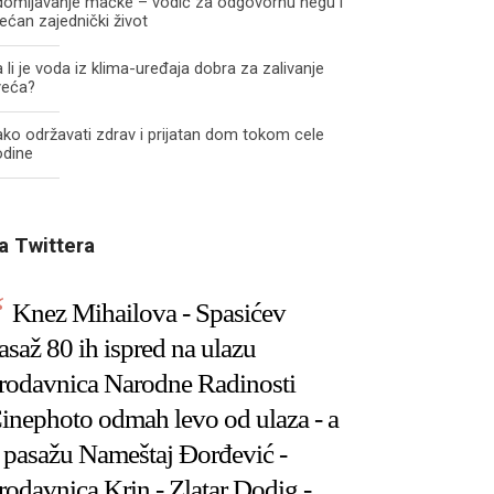
domljavanje mačke – vodič za odgovornu negu i
ećan zajednički život
 li je voda iz klima-uređaja dobra za zalivanje
veća?
ko održavati zdrav i prijatan dom tokom cele
odine
a Twittera
Knez Mihailova - Spasićev
asaž 80 ih ispred na ulazu
rodavnica Narodne Radinosti
inephoto odmah levo od ulaza - a
 pasažu Nameštaj Đorđević -
rodavnica Krin - Zlatar Dodig -