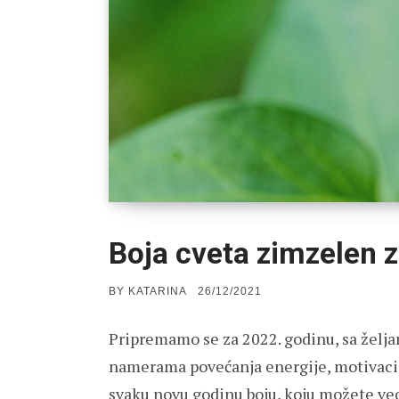
Boja cveta zimzelen z
POSTED
BY
KATARINA
26/12/2021
ON
Pripremamo se za 2022. godinu, sa želj
namerama povećanja energije, motivacije
svaku novu godinu boju, koju možete veo