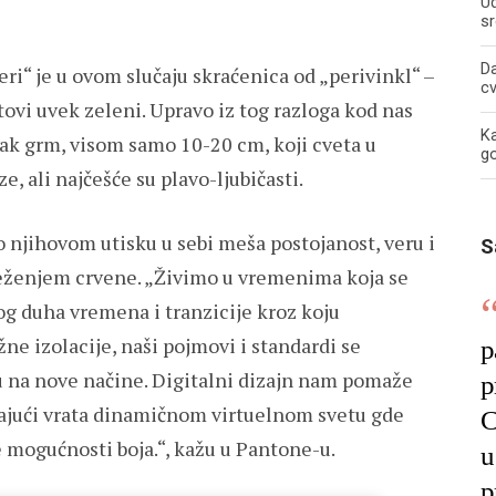
U
sr
Da
eri“ je u ovom slučaju skraćenica od „perivinkl“ –
c
stovi uvek zeleni. Upravo iz tog razloga kod nas
Ka
zak grm, visom samo 10-20 cm, koji cveta u
g
e, ali najčešće su plavo-ljubičasti.
o njihovom utisku u sebi meša postojanost, veru i
S
veženjem crvene. „Živimo u vremenima koja se
og duha vremena i tranzicije kroz koju
ne izolacije, naši pojmovi i standardi se
p
aju na nove načine. Digitalni dizajn nam pomaže
p
rajući vrata dinamičnom virtuelnom svetu gde
C
mogućnosti boja.“, kažu u Pantone-u.
u
p