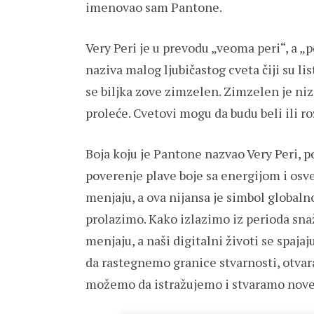
imenovao sam Pantone.
Very Peri je u prevodu „veoma peri“, a „p
naziva malog ljubičastog cveta čiji su li
se biljka zove zimzelen. Zimzelen je ni
proleće. Cvetovi mogu da budu beli ili roz
Boja koju je Pantone nazvao Very Peri, p
poverenje plave boje sa energijom i os
menjaju, a ova nijansa je simbol globaln
prolazimo. Kako izlazimo iz perioda snaž
menjaju, a naši digitalni životi se spaj
da rastegnemo granice stvarnosti, otva
možemo da istražujemo i stvaramo nove 