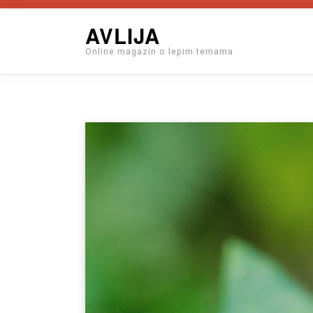
Skip
AVLIJA
to
Online magazin o lepim temama
content