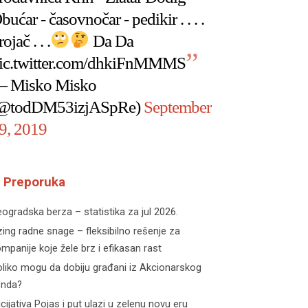
bućar - časovnočar - pedikir . . . .
rojač . . .
Da Da
ic.twitter.com/dhkiFnMMMS
 Misko Misko
@todDM53izjASpRe)
September
9, 2019
Preporuka
ogradska berza – statistika za jul 2026.
zing radne snage – fleksibilno rešenje za
mpanije koje žele brz i efikasan rast
liko mogu da dobiju građani iz Akcionarskog
onda?
icijativa Pojas i put ulazi u zelenu novu eru