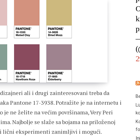
O
k
p
—
(
2
dizajneri ali i drugi zainteresovani treba da
Be
aka Pantone 17-3938. Potražite je na internetu i
Li
ko je ne želite na većim površinama, Very Peri
ko
ljima. Najbolje se slaže sa bojama na priloženoj
Ko
f
i lični eksperimenti zanimljivi i mogući.
In