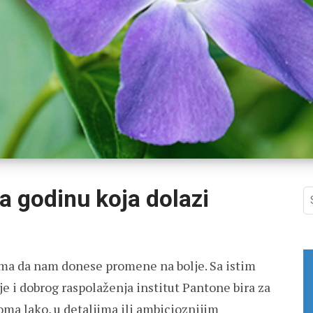
a godinu koja dolazi
S
fo
ama da nam donese promene na bolje. Sa istim
 i dobrog raspolaženja institut Pantone bira za
ma lako, u detaljima ili ambicioznijim