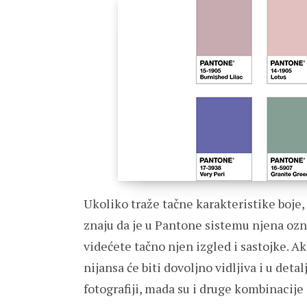
Ukoliko traže tačne karakteristike boje, 
znaju da je u Pantone sistemu njena ozn
videćete tačno njen izgled i sastojke. A
nijansa će biti dovoljno vidljiva i u deta
fotografiji, mada su i druge kombinacije 