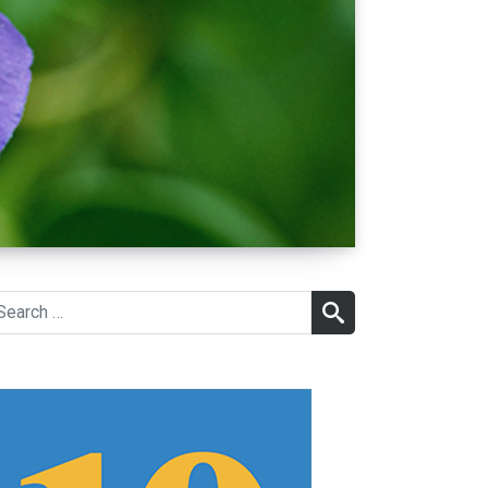
earch
SEARCH
r: