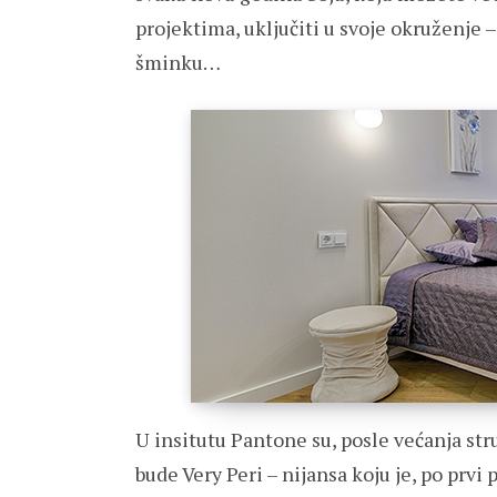
projektima, uključiti u svoje okruženje –
šminku…
U insitutu Pantone su, posle većanja str
bude Very Peri – nijansa koju je, po prvi 