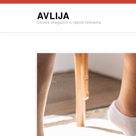
Skip
AVLIJA
to
Online magazin o lepim temama
content