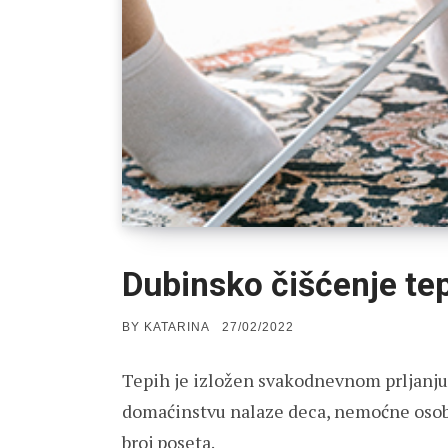
Dubinsko čišćenje te
POSTED
BY
KATARINA
27/02/2022
ON
Tepih je izložen svakodnevnom prljanju
domaćinstvu nalaze deca, nemoćne osobe,
broj poseta.