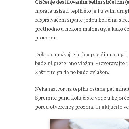
Čišćenje destilovanim belim sirćetom (
morate usisati tepih što je i u svim dr
raspršivačem sipajte jednu količinu sirće
prethodno u nekom malom uglu kako će ra
promeni.
Dobro naprskajte jednu površinu, na prim
bude ni preterano vlažan. Proveravajte i
Zaštitite ga da ne bude ovlažen.
Neka rastvor na tepihu ostane pet minut
Spremite punu kofu čiste vode u kojoj ćet
pored otvorenog prozora, ili uključite ve