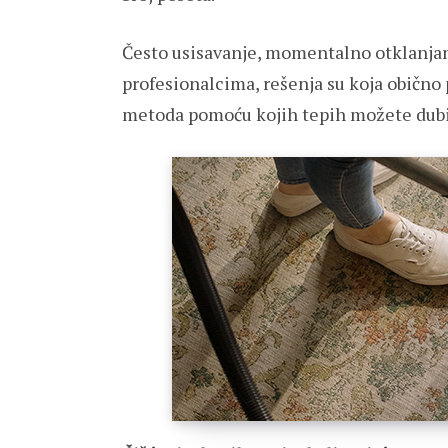
Često usisavanje, momentalno otklanjan
profesionalcima, rešenja su koja obično 
metoda pomoću kojih tepih možete dubin