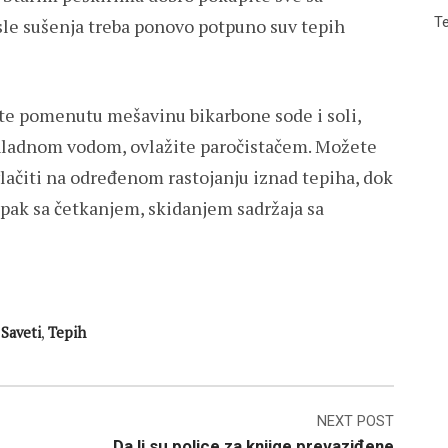
Te
posle sušenja treba ponovo potpuno suv tepih
te pomenutu mešavinu bikarbone sode i soli,
hladnom vodom, ovlažite paročistačem. Možete
ovlačiti na određenom rastojanju iznad tepiha, dok
upak sa četkanjem, skidanjem sadržaja sa
,
Saveti
,
Tepih
NEXT POST
Da li su police za knjige prevaziđene