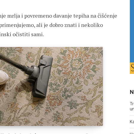
je mrlja i povremeno davanje tepiha na čišćenje
primenjujemo, ali je dobro znati i nekoliko
ski očistiti sami.
N
Tr
un
Ka