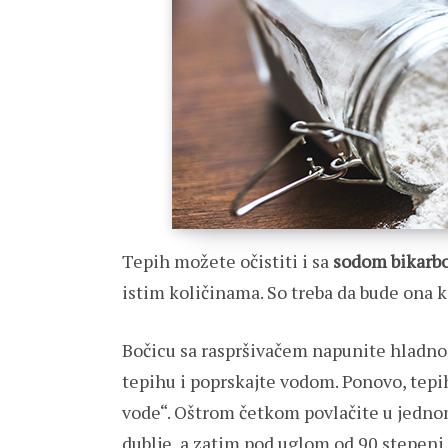
Tepih možete očistiti i sa
sodom bikarbo
istim količinama. So treba da bude ona k
Bočicu sa raspršivačem napunite hladn
tepihu i poprskajte vodom. Ponovo, tepi
vode“. Oštrom četkom povlačite u jednom
dublje, a zatim pod uglom od 90 stepeni