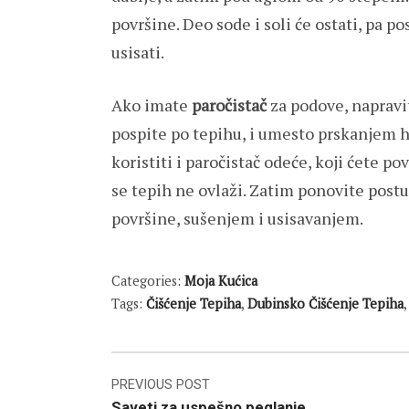
površine. Deo sode i soli će ostati, pa 
usisati.
Ako imate
paročistač
za podove, napravi
pospite po tepihu, i umesto prskanjem 
koristiti i paročistač odeće, koji ćete p
se tepih ne ovlaži. Zatim ponovite post
površine, sušenjem i usisavanjem.
Categories:
Moja Kućica
Tags:
Čišćenje Tepiha
,
Dubinsko Čišćenje Tepiha
Post
PREVIOUS POST
Saveti za uspešno peglanje