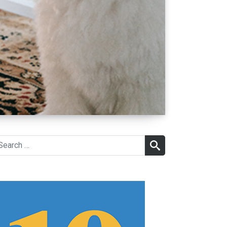
earch
SEARCH
r: