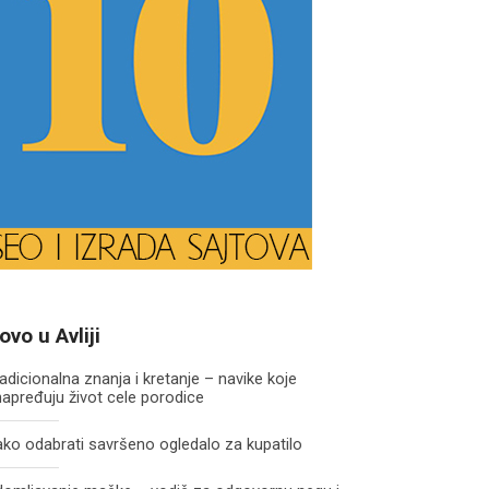
ovo u Avliji
adicionalna znanja i kretanje – navike koje
apređuju život cele porodice
ko odabrati savršeno ogledalo za kupatilo