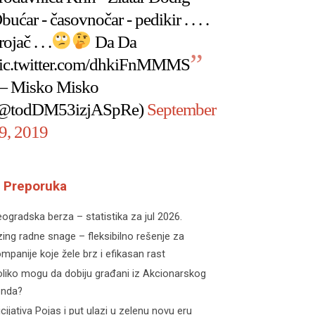
bućar - časovnočar - pedikir . . . .
rojač . . .
Da Da
ic.twitter.com/dhkiFnMMMS
 Misko Misko
@todDM53izjASpRe)
September
9, 2019
Preporuka
ogradska berza – statistika za jul 2026.
zing radne snage – fleksibilno rešenje za
mpanije koje žele brz i efikasan rast
liko mogu da dobiju građani iz Akcionarskog
onda?
icijativa Pojas i put ulazi u zelenu novu eru