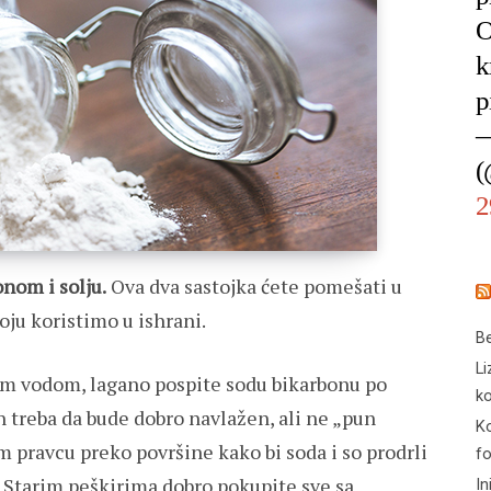
O
k
p
—
(
2
nom i solju.
Ova dva sastojka ćete pomešati u
oju koristimo u ishrani.
Be
Li
om vodom, lagano pospite sodu bikarbonu po
ko
h treba da bude dobro navlažen, ali ne „pun
Ko
 pravcu preko površine kako bi soda i so prodrli
f
. Starim peškirima dobro pokupite sve sa
In