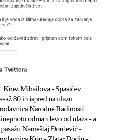
domljavanje mačke – vodič za odgovornu negu i
ećan zajednički život
 li je voda iz klima-uređaja dobra za zalivanje
veća?
ko održavati zdrav i prijatan dom tokom cele
odine
a Twittera
Knez Mihailova - Spasićev
asaž 80 ih ispred na ulazu
rodavnica Narodne Radinosti
inephoto odmah levo od ulaza - a
 pasažu Nameštaj Đorđević -
rodavnica Krin - Zlatar Dodig -