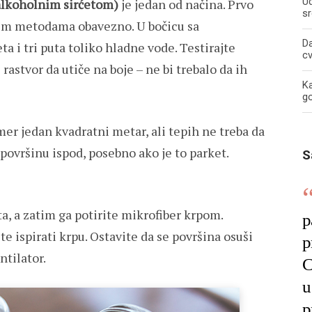
U
alkoholnim sirćetom)
je jedan od načina. Prvo
sr
ugim metodama obavezno. U bočicu sa
Da
ta i tri puta toliko hladne vode. Testirajte
c
stvor da utiče na boje – ne bi trebalo da ih
Ka
g
er jedan kvadratni metar, ali tepih ne treba da
 površinu ispod, posebno ako je to parket.
S
a, a zatim ga potirite mikrofiber krpom.
p
e ispirati krpu. Ostavite da se površina osuši
p
ntilator.
C
u
p