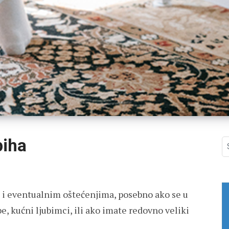
piha
S
fo
 i eventualnim oštećenjima, posebno ako se u
 kućni ljubimci, ili ako imate redovno veliki