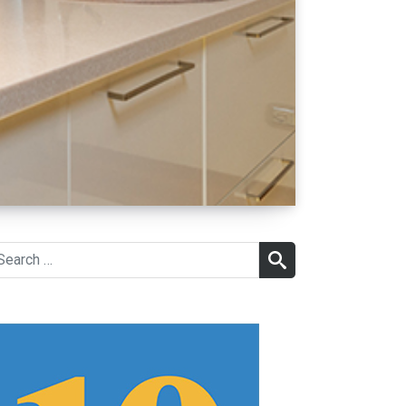
earch
SEARCH
r: