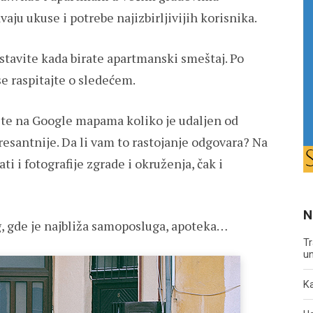
ju ukuse i potrebe najizbirljivijih korisnika.
ostavite kada birate apartmanski smeštaj. Po
se raspitajte o sledećem.
rite na Google mapama koliko je udaljen od
eresantnije. Da li vam to rastojanje odgovara? Na
 i fotografije zgrade i okruženja, čak i
N
g, gde je najbliža samoposluga, apoteka…
Tr
un
Ka