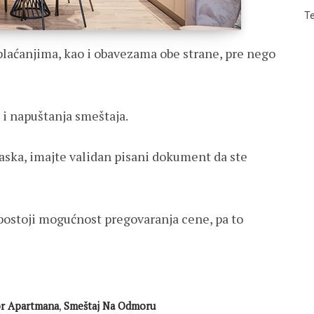
Te
 plaćanjima, kao i obavezama obe strane, pre nego
i napuštanja smeštaja.
laska, imajte validan pisani dokument da ste
postoji mogućnost pregovaranja cene, pa to
or Apartmana
,
Smeštaj Na Odmoru