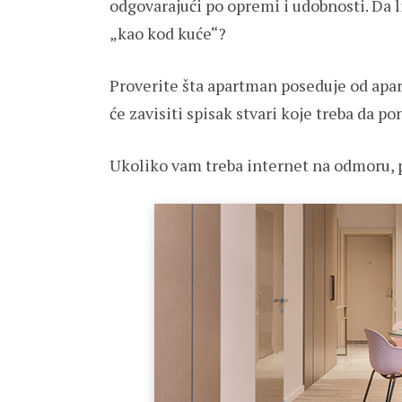
odgovarajući po opremi i udobnosti. Da li
„kao kod kuće“?
Proverite šta apartman poseduje od apara
će zavisiti spisak stvari koje treba da po
Ukoliko vam treba internet na odmoru, p