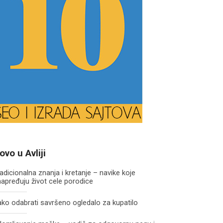
ovo u Avliji
adicionalna znanja i kretanje – navike koje
apređuju život cele porodice
ko odabrati savršeno ogledalo za kupatilo