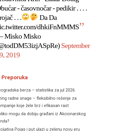
bućar - časovnočar - pedikir . . . .
rojač . . .
Da Da
ic.twitter.com/dhkiFnMMMS
 Misko Misko
@todDM53izjASpRe)
September
9, 2019
Preporuka
ogradska berza – statistika za jul 2026.
zing radne snage – fleksibilno rešenje za
mpanije koje žele brz i efikasan rast
liko mogu da dobiju građani iz Akcionarskog
onda?
icijativa Pojas i put ulazi u zelenu novu eru