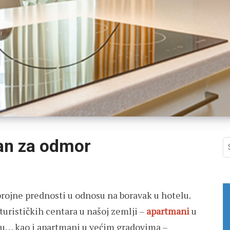
an za odmor
S
fo
ojne prednosti u odnosu na boravak u hotelu.
turističkih centara u našoj zemlji –
apartmani
u
ru… kao i apartmani u većim gradovima –