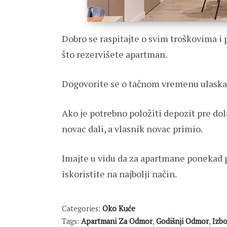
Dobro se raspitajte o svim troškovima i
što rezervišete apartman.
Dogovorite se o tačnom vremenu ulaska 
Ako je potrebno položiti depozit pre do
novac dali, a vlasnik novac primio.
Imajte u vidu da za apartmane ponekad 
iskoristite na najbolji način.
Categories:
Oko Kuće
Tags:
Apartmani Za Odmor
,
Godišnji Odmor
,
Izb