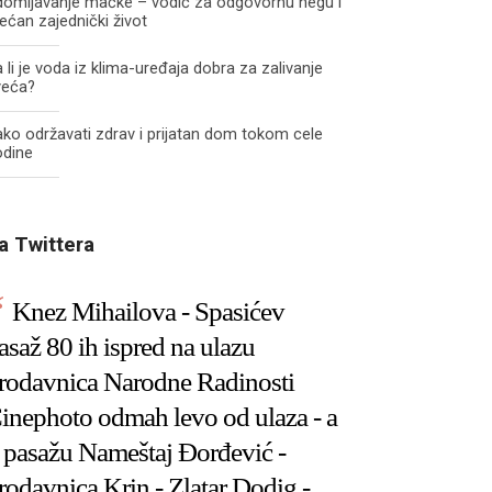
domljavanje mačke – vodič za odgovornu negu i
ećan zajednički život
 li je voda iz klima-uređaja dobra za zalivanje
veća?
ko održavati zdrav i prijatan dom tokom cele
odine
a Twittera
Knez Mihailova - Spasićev
asaž 80 ih ispred na ulazu
rodavnica Narodne Radinosti
inephoto odmah levo od ulaza - a
 pasažu Nameštaj Đorđević -
rodavnica Krin - Zlatar Dodig -