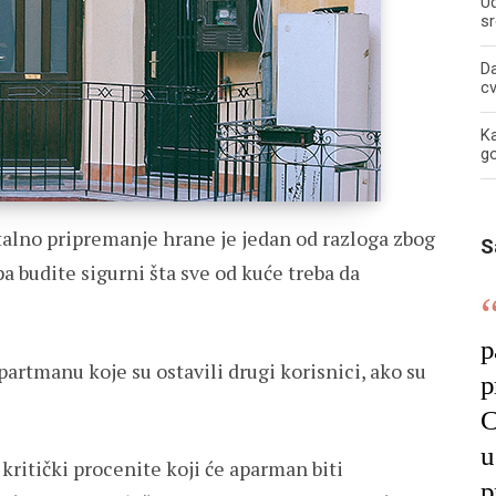
U
sr
Da
c
Ka
g
talno pripremanje hrane je jedan od razloga zbog
S
a budite sigurni šta sve od kuće treba da
p
artmanu koje su ostavili drugi korisnici, ako su
p
C
u
kritički procenite koji će aparman biti
p