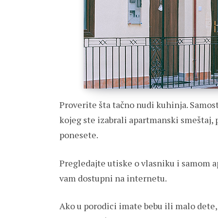
Proverite šta tačno nudi kuhinja. Samos
kojeg ste izabrali apartmanski smeštaj, p
ponesete.
Pregledajte utiske o vlasniku i samom ap
vam dostupni na internetu.
Ako u porodici imate bebu ili malo dete, 