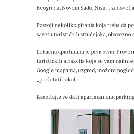
Beogradu, Novom Sadu, Nišu… zadovoljava
Postoji nekoliko pitanja koja treba da p
savetu turističkih stručnjaka, obavezno 
Lokacija apartmana je prva stvar. Prove
turističkih atrakcija koje su vam najint
Google mapama, uzgred, možete pogledati
„prošetati“ okolo.
Raspitajte se da li apartman ima parkin