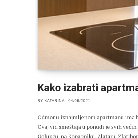
Kako izabrati apartm
POSTED
BY
KATARINA
04/09/2021
ON
Odmor u iznajmljenom apartmanu ima br
Ovaj vid smeštaja u ponudi je svih većih 
Golupcu, na Kopaoniku, Zlataru, Zlatibo