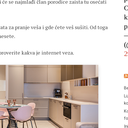
 će se najmlađi član porodice zaista tu osećati
O
k
p
ta za pranje veša i gde ćete veš sušiti. Od toga
—
nesete.
(
roverite kakva je internet veza.
2
Be
Li
ko
Ko
f
In