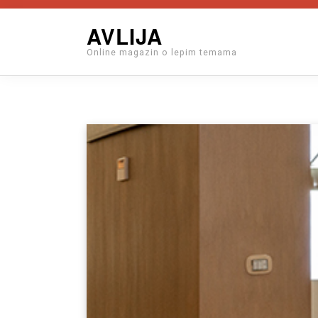
Skip
AVLIJA
to
Online magazin o lepim temama
content