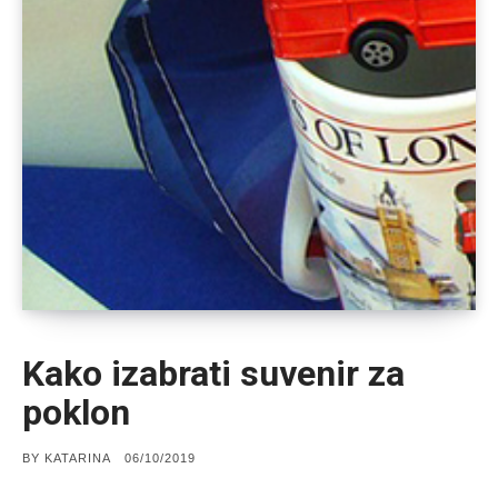
Kako izabrati suvenir za
poklon
POSTED
BY
KATARINA
06/10/2019
ON