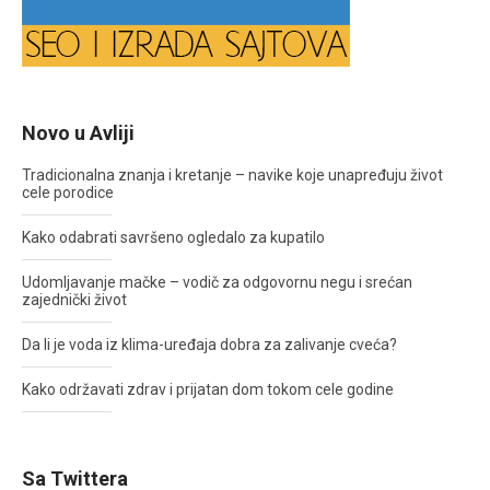
Novo u Avliji
Tradicionalna znanja i kretanje – navike koje unapređuju život
cele porodice
Kako odabrati savršeno ogledalo za kupatilo
Udomljavanje mačke – vodič za odgovornu negu i srećan
zajednički život
Da li je voda iz klima-uređaja dobra za zalivanje cveća?
Kako održavati zdrav i prijatan dom tokom cele godine
Sa Twittera