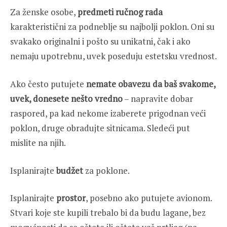
Za ženske osobe,
predmeti ručnog rada
karakteristični za podneblje su najbolji poklon. Oni su
svakako originalni i pošto su unikatni, čak i ako
nemaju upotrebnu, uvek poseduju estetsku vrednost.
Ako često putujete
nemate obavezu da baš svakome,
uvek, donesete nešto vredno
– napravite dobar
raspored, pa kad nekome izaberete prigodnan veći
poklon, druge obradujte sitnicama. Sledeći put
mislite na njih.
Isplanirajte
budžet
za poklone.
Isplanirajte
prostor
, posebno ako putujete avionom.
Stvari koje ste kupili trebalo bi da budu lagane, bez