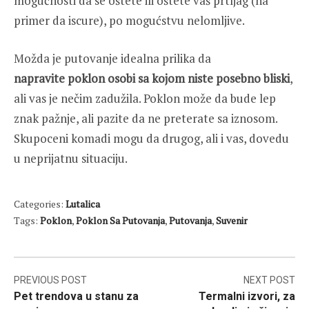
mogućnosti da se oštete ili oštete vaš prtljag (na
primer da iscure), po mogućstvu nelomljive.
Možda je putovanje idealna prilika da
napravite poklon osobi sa kojom niste posebno bliski
,
ali vas je nečim zadužila. Poklon može da bude lep
znak pažnje, ali pazite da ne preterate sa iznosom.
Skupoceni komadi mogu da drugog, ali i vas, dovedu
u neprijatnu situaciju.
Categories:
Lutalica
Tags:
Poklon
,
Poklon Sa Putovanja
,
Putovanja
,
Suvenir
Post
PREVIOUS POST
NEXT POST
Pet trendova u stanu za
Termalni izvori, za
navigation