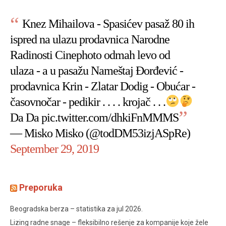
Knez Mihailova - Spasićev pasaž 80 ih
ispred na ulazu prodavnica Narodne
Radinosti Cinephoto odmah levo od
ulaza - a u pasažu Nameštaj Đorđević -
prodavnica Krin - Zlatar Dodig - Obućar -
časovnočar - pedikir . . . . krojač . . .
Da Da
pic.twitter.com/dhkiFnMMMS
— Misko Misko (@todDM53izjASpRe)
September 29, 2019
Preporuka
Beogradska berza – statistika za jul 2026.
Lizing radne snage – fleksibilno rešenje za kompanije koje žele