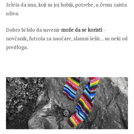
želela da ima, koji su joj hobiji, potrebe, u čemu zaista
uživa.
Dobro bi bilo da suvenir
može da se koristi
–
novčanik, futrola za naočare, slamni šešir… su neki od
predloga.