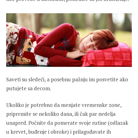
Saveti su sledeći, a posebnu pažnju im posvetite ako
putujete sa decom.
Ukoliko je potrebno da menjate vremenske zone,
pripremite se nekoliko dana, ili čak par nedelja
unapred. Počnite da pomerate svoje rutine (odlazak
u krevet, buđenje i obroke) i prilagođavate ih