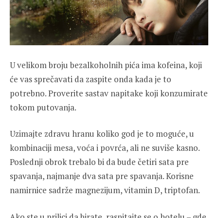
U velikom broju bezalkoholnih pića ima kofeina, koji
će vas sprečavati da zaspite onda kada je to
potrebno. Proverite sastav napitake koji konzumirate
tokom putovanja.
Uzimajte zdravu hranu koliko god je to moguće, u
kombinaciji mesa, voća i povrća, ali ne suviše kasno.
Poslednji obrok trebalo bi da bude četiri sata pre
spavanja, najmanje dva sata pre spavanja. Korisne
namirnice sadrže magnezijum, vitamin D, triptofan.
Ako ste u prilici da birate, raspitajte se o hotelu – gde