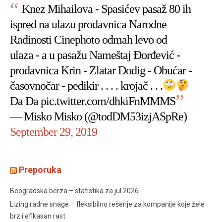
Knez Mihailova - Spasićev pasaž 80 ih
ispred na ulazu prodavnica Narodne
Radinosti Cinephoto odmah levo od
ulaza - a u pasažu Nameštaj Đorđević -
prodavnica Krin - Zlatar Dodig - Obućar -
časovnočar - pedikir . . . . krojač . . .
Da Da
pic.twitter.com/dhkiFnMMMS
— Misko Misko (@todDM53izjASpRe)
September 29, 2019
Preporuka
Beogradska berza – statistika za jul 2026.
Lizing radne snage – fleksibilno rešenje za kompanije koje žele
brz i efikasan rast