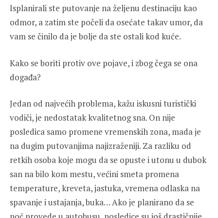
Isplanirali ste putovanje na željenu destinaciju kao
odmor, a zatim ste počeli da osećate takav umor, da
vam se činilo da je bolje da ste ostali kod kuće.
Kako se boriti protiv ove pojave, i zbog čega se ona
događa?
Jedan od najvećih problema, kažu iskusni turistički
vodiči, je nedostatak kvalitetnog sna. On nije
posledica samo promene vremenskih zona, mada je
na dugim putovanjima najizraženiji. Za razliku od
retkih osoba koje mogu da se opuste i utonu u dubok
san na bilo kom mestu, većini smeta promena
temperature, kreveta, jastuka, vremena odlaska na
spavanje i ustajanja, buka… Ako je planirano da se
noć provede u autobusu, posledice su još drastičnije.