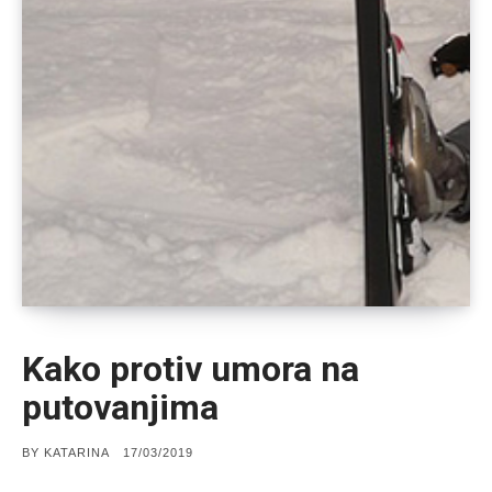
Kako protiv umora na
putovanjima
POSTED
BY
KATARINA
17/03/2019
ON