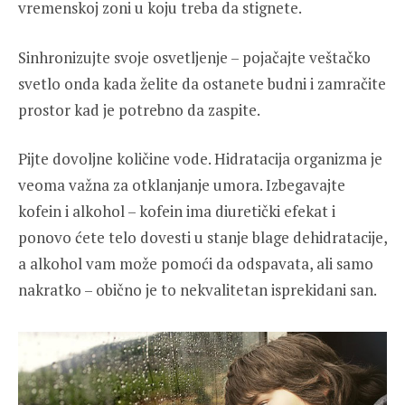
vremenskoj zoni u koju treba da stignete.
Sinhronizujte svoje osvetljenje – pojačajte veštačko
svetlo onda kada želite da ostanete budni i zamračite
prostor kad je potrebno da zaspite.
Pijte dovoljne količine vode. Hidratacija organizma je
veoma važna za otklanjanje umora. Izbegavajte
kofein i alkohol – kofein ima diuretički efekat i
ponovo ćete telo dovesti u stanje blage dehidratacije,
a alkohol vam može pomoći da odspavata, ali samo
nakratko – obično je to nekvalitetan isprekidani san.