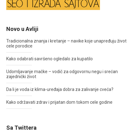
Novo u Avliji
Tradicionalna znanja i kretanje – navike koje unapređuju život
cele porodice
Kako odabrati savršeno ogledalo za kupatilo
Udomljavanje mačke – vodič za odgovornu negu i srećan
zajednički život
Da li je voda iz klima-uređaja dobra za zalivanje cveća?
Kako održavati zdrav i prijatan dom tokom cele godine
Sa Twittera