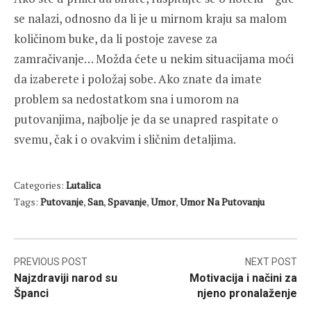
se nalazi, odnosno da li je u mirnom kraju sa malom
količinom buke, da li postoje zavese za
zamračivanje… Možda ćete u nekim situacijama moći
da izaberete i položaj sobe. Ako znate da imate
problem sa nedostatkom sna i umorom na
putovanjima, najbolje je da se unapred raspitate o
svemu, čak i o ovakvim i sličnim detaljima.
Categories:
Lutalica
Tags:
Putovanje
,
San
,
Spavanje
,
Umor
,
Umor Na Putovanju
Post
PREVIOUS POST
NEXT POST
Najzdraviji narod su
Motivacija i načini za
navigation
Španci
njeno pronalaženje