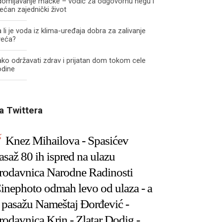
domljavanje mačke – vodič za odgovornu negu i
ećan zajednički život
 li je voda iz klima-uređaja dobra za zalivanje
veća?
ko održavati zdrav i prijatan dom tokom cele
odine
a Twittera
Knez Mihailova - Spasićev
asaž 80 ih ispred na ulazu
rodavnica Narodne Radinosti
inephoto odmah levo od ulaza - a
 pasažu Nameštaj Đorđević -
rodavnica Krin - Zlatar Dodig -