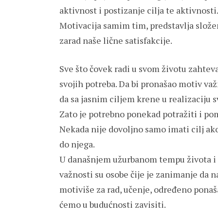
aktivnost i postizanje cilja te aktivnosti
Motivacija samim tim, predstavlja slože
zarad naše lične satisfakcije.
Sve što čovek radi u svom životu zahteva
svojih potreba. Da bi pronašao motiv važ
da sa jasnim ciljem krene u realizaciju s
Zato je potrebno ponekad potražiti i po
Nekada nije dovoljno samo imati cilj ak
do njega.
U današnjem užurbanom tempu života i 
važnosti su osobe čije je zanimanje da 
motiviše za rad, učenje, određeno ponaš
ćemo u budućnosti zavisiti.