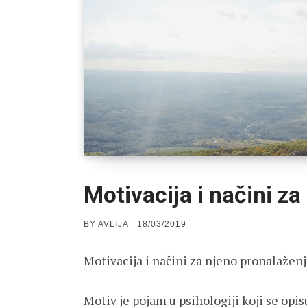
Motivacija i načini z
POSTED
BY
AVLIJA
18/03/2019
ON
Motivacija i načini za njeno pronalažen
Motiv je pojam u psihologiji koji se opi