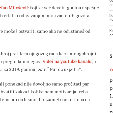
U
sr
efan Milošević
koji se već devetu godinu uspešno
h citata i održavanjem motivacionih govora
Da
c
ove možeš ostvariti samo ako ne odustaneš od
Ka
g
 broj pratilaca njegovog rada kao i mnogobrojni
S
 i pregledani njegovi
videi na youtube kanalu
, a
a za 2019. godinu jeste “ Put do uspeha”.
p
li ponekad nije dovoljno samo pročitati par
p
shvatili kakva i kolika nam motivacija treba.
C
tu temu ali da bismo ih razumeli neko treba da
u
p