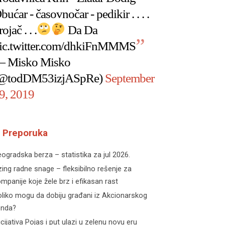
bućar - časovnočar - pedikir . . . .
rojač . . .
Da Da
ic.twitter.com/dhkiFnMMMS
 Misko Misko
@todDM53izjASpRe)
September
9, 2019
Preporuka
ogradska berza – statistika za jul 2026.
zing radne snage – fleksibilno rešenje za
mpanije koje žele brz i efikasan rast
liko mogu da dobiju građani iz Akcionarskog
onda?
icijativa Pojas i put ulazi u zelenu novu eru