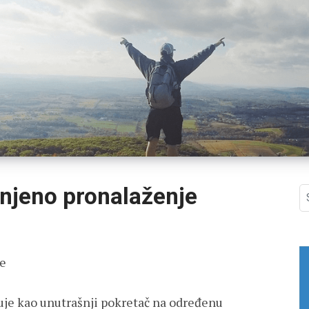
a njeno pronalaženje
S
fo
je
suje kao unutrašnji pokretač na određenu