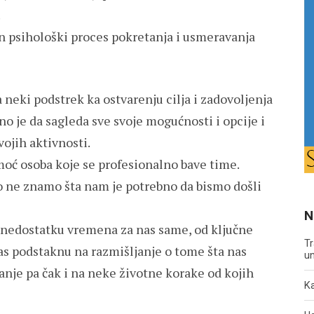
.
n psihološki proces pokretanja i usmeravanja
 neki podstrek ka ostvarenju cilja i zadovoljenja
no je da sagleda sve svoje mogućnosti i opcije i
vojih aktivnosti.
moć osoba koje se profesionalno bave time.
o ne znamo šta nam je potrebno da bismo došli
N
nedostatku vremena za nas same, od ključne
Tr
nas podstaknu na razmišljanje o tome šta nas
un
anje pa čak i na neke životne korake od kojih
Ka