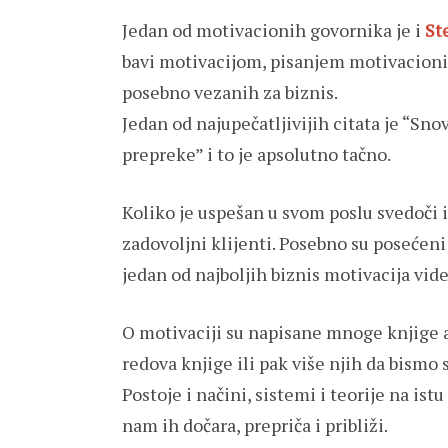
Jedan od motivacionih govornika je i
St
bavi motivacijom, pisanjem motivacioni
posebno vezanih za biznis.
Jedan od najupečatljivijih citata je “Sn
prepreke” i to je apsolutno tačno.
Koliko je uspešan u svom poslu svedoči i
zadovoljni klijenti. Posebno su posećeni
jedan od najboljih biznis motivacija vide
O motivaciji su napisane mnoge knjige a
redova knjige ili pak više njih da bismo 
Postoje i načini, sistemi i teorije na is
nam ih dočara, prepriča i približi.