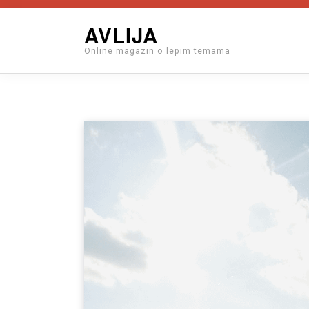
Skip
AVLIJA
to
Online magazin o lepim temama
content