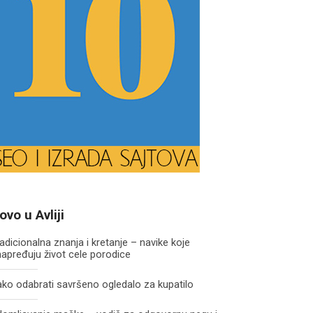
ovo u Avliji
adicionalna znanja i kretanje – navike koje
apređuju život cele porodice
ko odabrati savršeno ogledalo za kupatilo