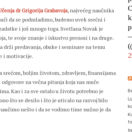
O
Učenja dr Grigorija Grabavoja
, najvećeg naučnika
k
nauči da se podmladimo, budemo uvek srećni i
p
e zadatke i još mnogo toga. Svetlana Novak je
—
a, te svoje znanje i iskustvo prenosi i na druge.
(
a drži predavanja, obuke i seminare na temu
2
e i motivacije.
a srećom, boljim životom, zdravljem, finansijama
 i odgovore na večna pitanja koja nas muče
ma. Kao i za sve ostalo u životu potrebno je
Be
Li
 ono što se desilo i što je uticalo na razvoj bilo
ko
naučimo nešto i da se vodimo time nužno je da
Ko
f
In