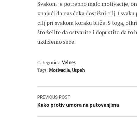
Svakom je potrebno malo motivacije, ono
znajući da nas čeka dostižni cilj. I svaku
cilj pri svakom koraku bliže. S toga, otk
što želite da ostvarite i dopustite da to 
uzdižemo sebe.
Categories:
Velnes
Tags:
Motivacija
,
Uspeh
Post
PREVIOUS POST
Kako protiv umora na putovanjima
navigation