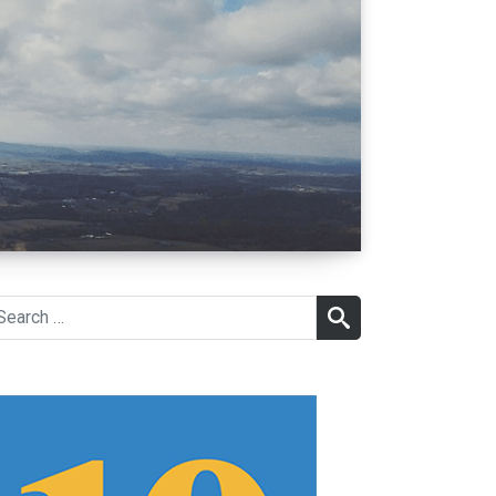
earch
SEARCH
r: