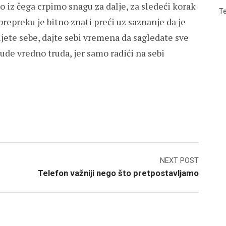
 iz čega crpimo snagu za dalje, za sledeći korak
Te
 prepreku je bitno znati preći uz saznanje da je
rijete sebe, dajte sebi vremena da sagledate sve
bude vredno truda, jer samo radići na sebi
NEXT POST
Telefon važniji nego što pretpostavljamo