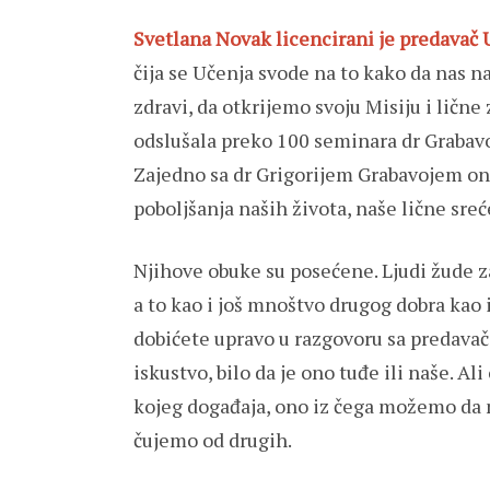
Svetlana Novak licencirani je predavač 
čija se Učenja svode na to kako da nas 
zdravi, da otkrijemo svoju Misiju i ličn
odslušala preko 100 seminara dr Grabavoj
Zajedno sa dr Grigorijem Grabavojem on
poboljšanja naših života, naše lične sreć
Njihove obuke su posećene. Ljudi žude z
a to kao i još mnoštvo drugog dobra kao
dobićete upravo u razgovoru sa predavači
iskustvo, bilo da je ono tuđe ili naše. Ali
kojeg događaja, ono iz čega možemo da 
čujemo od drugih.