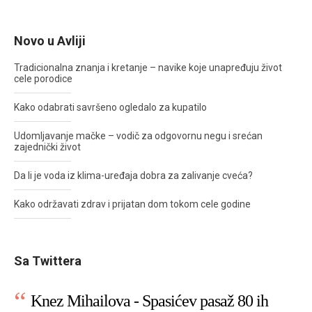
Novo u Avliji
Tradicionalna znanja i kretanje – navike koje unapređuju život
cele porodice
Kako odabrati savršeno ogledalo za kupatilo
Udomljavanje mačke – vodič za odgovornu negu i srećan
zajednički život
Da li je voda iz klima-uređaja dobra za zalivanje cveća?
Kako održavati zdrav i prijatan dom tokom cele godine
Sa Twittera
Knez Mihailova - Spasićev pasaž 80 ih