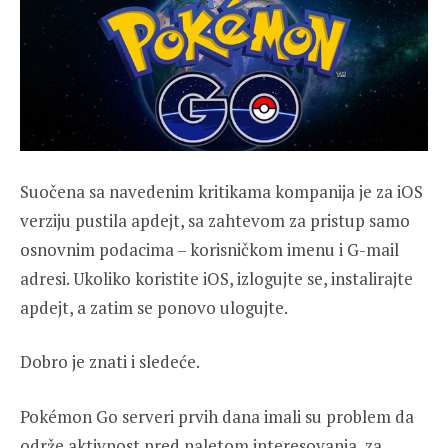
Suočena sa navedenim kritikama kompanija je za iOS
verziju pustila apdejt, sa zahtevom za pristup samo
osnovnim podacima – korisničkom imenu i G-mail
adresi. Ukoliko koristite iOS, izlogujte se, instalirajte
apdejt, a zatim se ponovo ulogujte.
Dobro je znati i sledeće.
Pokémon Go serveri prvih dana imali su problem da
održe aktivnost pred naletom interesovanja, za