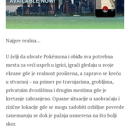
Najpre realna…
U želji da uhvate Pokémona i obiđu sva potrebna
mesta za veći uspeh u igrici, igrači gledaju u svoje
ekrane gde je realnost proširena, a zapravo se kreću
u stvarnoj – na primer po travnjacima, grobljima,
privatnim dvorištima i drugim mestima gde je
kretanje zabranjeno. Opasne situacije u saobraćaju i
rizične lokacije gde se mogu zadobiti ozbiljne povrede
zanemaruju se dok je pažnja usmerena na što bolji
skor.