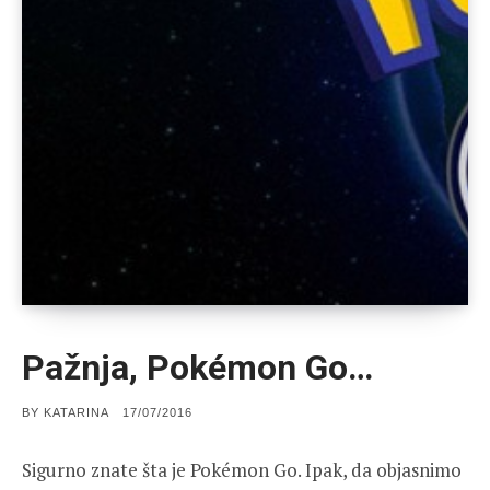
Pažnja, Pokémon Go…
POSTED
BY
KATARINA
17/07/2016
ON
Sigurno znate šta je Pokémon Go. Ipak, da objasnimo