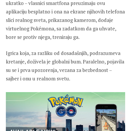
ukratko – vlasnici smartfona preuzimaju ovu
aplikaciju besplatno i ona na ekrane njihovih telefona
slici realnog sveta, prikazanog kamerom, dodaje
virtuelnog Pokémona, sa zadatkom da ga uhvate,
bore se protiv njega, treniraju ga.
Igrica koja, za razliku od dosadašnjih, podrazumeva
kretanje, doživela je globalni bum. Paralelno, pojavila
su se i prva upozorenja, vezana za bezbednost –
sajber i onu u realnom svetu.