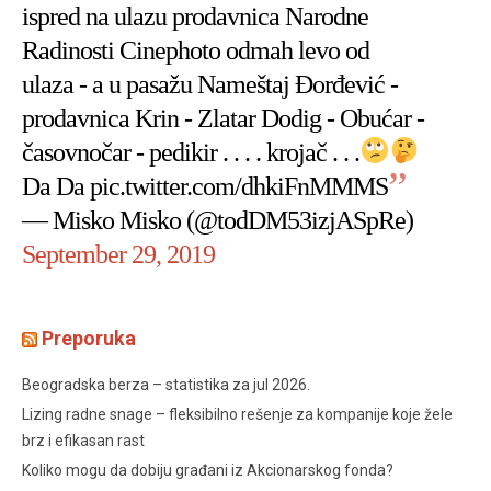
ispred na ulazu prodavnica Narodne
Radinosti Cinephoto odmah levo od
ulaza - a u pasažu Nameštaj Đorđević -
prodavnica Krin - Zlatar Dodig - Obućar -
časovnočar - pedikir . . . . krojač . . .
Da Da
pic.twitter.com/dhkiFnMMMS
— Misko Misko (@todDM53izjASpRe)
September 29, 2019
Preporuka
Beogradska berza – statistika za jul 2026.
Lizing radne snage – fleksibilno rešenje za kompanije koje žele
brz i efikasan rast
Koliko mogu da dobiju građani iz Akcionarskog fonda?