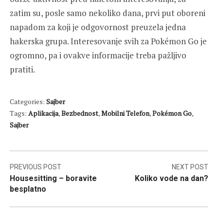
zatim su, posle samo nekoliko dana, prvi put oboreni
napadom za koji je odgovornost preuzela jedna
hakerska grupa. Interesovanje svih za Pokémon Go je
ogromno, pa i ovakve informacije treba pažljivo
pratiti.
Categories:
Sajber
Tags:
Aplikacija
,
Bezbednost
,
Mobilni Telefon
,
Pokémon Go
,
Sajber
Post
PREVIOUS POST
NEXT POST
Housesitting – boravite
Koliko vode na dan?
navigation
besplatno