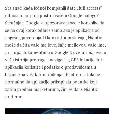
Šta znači kada jednoj kompaniji date „full accesss“
odnosno potpuni pristup vašem Google nalogu?
Stručnjaci Google-a upozoravaju svoje korisnike da
se na ovaj korak odluče samo ako je aplikacija od
najvišeg poverenja. U konkretnom slučaju, Niantic
može da čita vaše mejlove, šalje mejlove u vaše ime,
pristupa dokumentima u Google Drive-u, ima uvid u
vašu istoriju pretraga i navigacija, GPS lokacije dok
aplikaciju koristite i podatke o prodavnicama u
blizini, zna vaš datum rođenja, IP adresu… Iako je
normalno da aplikacije prikupljaju podatke koje
zatim prodaju marketarima, čini se da je Niantic
preterao.