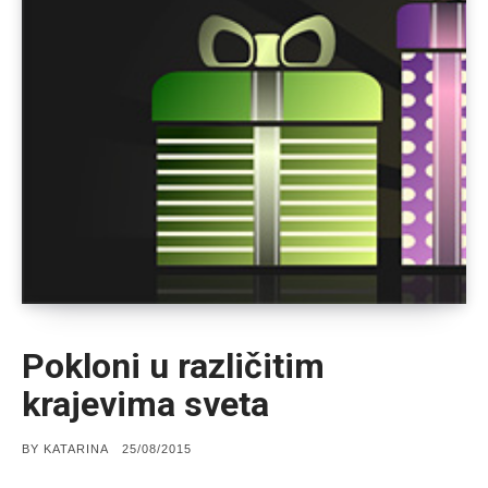
Pokloni u različitim
krajevima sveta
POSTED
BY
KATARINA
25/08/2015
ON