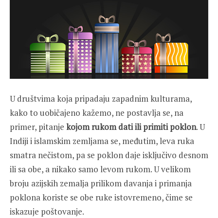
U društvima koja pripadaju zapadnim kulturama,
kako to uobičajeno kažemo, ne postavlja se, na
primer, pitanje
kojom rukom dati ili primiti poklon
. U
Indiji i islamskim zemljama se, međutim, leva ruka
smatra nečistom, pa se poklon daje isključivo desnom
ili sa obe, a nikako samo levom rukom. U velikom
broju azijskih zemalja prilikom davanja i primanja
poklona koriste se obe ruke istovremeno, čime se
iskazuje poštovanje.