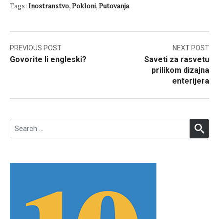
Tags:
Inostranstvo
,
Pokloni
,
Putovanja
Post
PREVIOUS POST
NEXT POST
Govorite li engleski?
Saveti za rasvetu
navigation
prilikom dizajna
enterijera
Search
SEA
for: