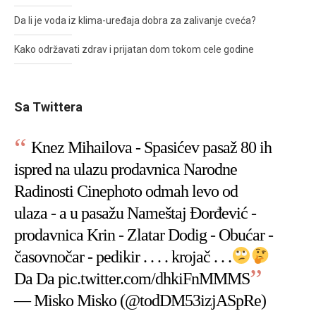
Da li je voda iz klima-uređaja dobra za zalivanje cveća?
Kako održavati zdrav i prijatan dom tokom cele godine
Sa Twittera
Knez Mihailova - Spasićev pasaž 80 ih
ispred na ulazu prodavnica Narodne
Radinosti Cinephoto odmah levo od
ulaza - a u pasažu Nameštaj Đorđević -
prodavnica Krin - Zlatar Dodig - Obućar -
časovnočar - pedikir . . . . krojač . . .
Da Da
pic.twitter.com/dhkiFnMMMS
— Misko Misko (@todDM53izjASpRe)