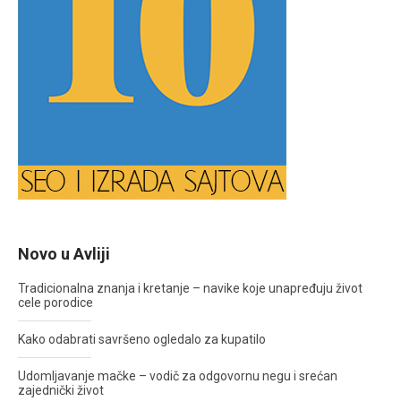
Novo u Avliji
Tradicionalna znanja i kretanje – navike koje unapređuju život
cele porodice
Kako odabrati savršeno ogledalo za kupatilo
Udomljavanje mačke – vodič za odgovornu negu i srećan
zajednički život