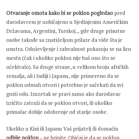
Otvaranje omota kako bi se poklon pogledao
pred
darodavcem je uobičajeno u Sjedinjenim Američkim
Državama, Argentini, Turskoj.., gde druge prisutne
osobe takođe sa znatiželjom prilaze da vide šta je
unutra. Oduševljenje i zahvalnost pokazuju se na licu
mesta (čak i ukoliko poklon nije baš ono što se
očekivalo). Sa druge strane, u velikom broju afričkih
zemalja, ali i Indiji i Japanu, nije primereno da se
poklon odmah otvori i potrebno je sačekati da svi
gosti odu. Izuzetak se pravi samo ako darodavac
izričito zatraži da se poklon otvori, ili ukoliko
primalac dobije odobrenje od starije osobe.
Ukoliko u Kini ili Japanu Vaš prijatelj ili domaćin
odbije poklon
– ne brinite. Običaj je da se poklon