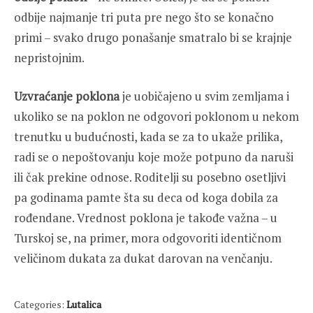
odbije najmanje tri puta pre nego što se konačno
primi – svako drugo ponašanje smatralo bi se krajnje
nepristojnim.
Uzvraćanje poklona
je uobičajeno u svim zemljama i
ukoliko se na poklon ne odgovori poklonom u nekom
trenutku u budućnosti, kada se za to ukaže prilika,
radi se o nepoštovanju koje može potpuno da naruši
ili čak prekine odnose. Roditelji su posebno osetljivi
pa godinama pamte šta su deca od koga dobila za
rođendane. Vrednost poklona je takođe važna – u
Turskoj se, na primer, mora odgovoriti identičnom
veličinom dukata za dukat darovan na venčanju.
Categories:
Lutalica