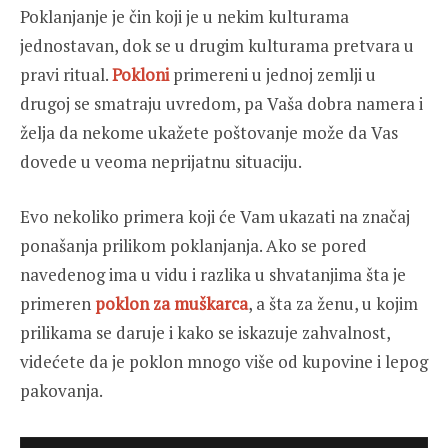
Poklanjanje je čin koji je u nekim kulturama
jednostavan, dok se u drugim kulturama pretvara u
pravi ritual.
Pokloni
primereni u jednoj zemlji u
drugoj se smatraju uvredom, pa Vaša dobra namera i
želja da nekome ukažete poštovanje može da Vas
dovede u veoma neprijatnu situaciju.
Evo nekoliko primera koji će Vam ukazati na značaj
ponašanja prilikom poklanjanja. Ako se pored
navedenog ima u vidu i razlika u shvatanjima šta je
primeren
poklon za muškarca
, a šta za ženu, u kojim
prilikama se daruje i kako se iskazuje zahvalnost,
videćete da je poklon mnogo više od kupovine i lepog
pakovanja.