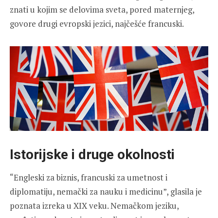
znati u kojim se delovima sveta, pored maternjeg,
govore drugi evropski jezici, najčešće francuski.
Istorijske i druge okolnosti
“Engleski za biznis, francuski za umetnost i
diplomatiju, nemački za nauku i medicinu”, glasila je
poznata izreka u XIX veku. Nemačkom jeziku,