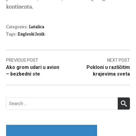
kontinenta.
Categories:
Lutalica
Tags:
Engleski Jezik
Post
PREVIOUS POST
NEXT POST
Ako grom udari u avion
Pokloni u različitim
navigation
– bezbedni ste
krajevima sveta
Search
SEA
for: