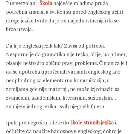
“univerzalan”.
Škola
najčešće mladima pruža
potrebna znanja, a svi koji su pored engleskog učili i
druge jezike tvrde da je on najjednostavniji i da se
brzo usvaja.
Da li je engleski jezik lak? Zavisi od potreba.
Nesporno je da gramatika nije teška, ali je, na primer,
pisanje nešto što obično pravi probleme. Činjenica je i
da se upotreba uprošćenih varijanti engleskog kao
neophodnog za elementarnu komunikaciju, u
zemljama gde nije maternji, ne može izjednačiti sa
zvaničnim, akademskim, literarnim, suštinskim…
znanjem jednog jezika i svih njegovih finesa.
Ipak, pre nego što odete do
škole stranih jezika
i
odlučite da naučite bar osnove engleskog, dobro je