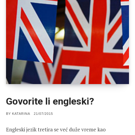
Govorite li engleski?
POSTED
BY
KATARINA
21/07/2015
ON
Engleski jezik tretira se već duže vreme kao