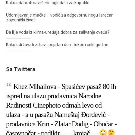
Kako odabrati savršeno ogledalo za kupatilo
Udomljavanje mačke – vodič za odgovornu negu i srećan
zajednički život
Da li je voda iz klima-uređaja dobra za zalivanje cveća?
Kako održavati zdrav i prijatan dom tokom cele godine
Sa Twittera
Knez Mihailova - Spasićev pasaž 80 ih
ispred na ulazu prodavnica Narodne
Radinosti Cinephoto odmah levo od
ulaza - a u pasažu Nameštaj Đorđević -
prodavnica Krin - Zlatar Dodig - Obućar -
časovnočar - pedikir . . . . krojač . . .