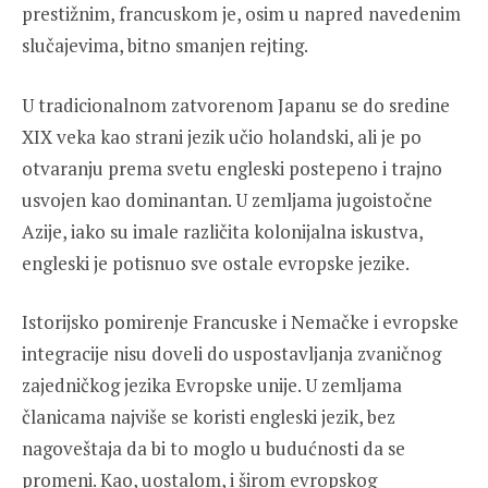
prestižnim, francuskom je, osim u napred navedenim
slučajevima, bitno smanjen rejting.
U tradicionalnom zatvorenom Japanu se do sredine
XIX veka kao strani jezik učio holandski, ali je po
otvaranju prema svetu engleski postepeno i trajno
usvojen kao dominantan. U zemljama jugoistočne
Azije, iako su imale različita kolonijalna iskustva,
engleski je potisnuo sve ostale evropske jezike.
Istorijsko pomirenje Francuske i Nemačke i evropske
integracije nisu doveli do uspostavljanja zvaničnog
zajedničkog jezika Evropske unije. U zemljama
članicama najviše se koristi engleski jezik, bez
nagoveštaja da bi to moglo u budućnosti da se
promeni. Kao, uostalom, i širom evropskog