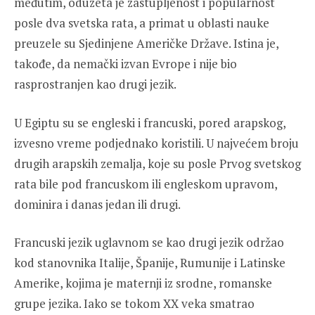
međutim, oduzeta je zastupljenost i popularnost
posle dva svetska rata, a primat u oblasti nauke
preuzele su Sjedinjene Američke Države. Istina je,
takođe, da nemački izvan Evrope i nije bio
rasprostranjen kao drugi jezik.
U Egiptu su se engleski i francuski, pored arapskog,
izvesno vreme podjednako koristili. U najvećem broju
drugih arapskih zemalja, koje su posle Prvog svetskog
rata bile pod francuskom ili engleskom upravom,
dominira i danas jedan ili drugi.
Francuski jezik uglavnom se kao drugi jezik održao
kod stanovnika Italije, Španije, Rumunije i Latinske
Amerike, kojima je maternji iz srodne, romanske
grupe jezika. Iako se tokom XX veka smatrao