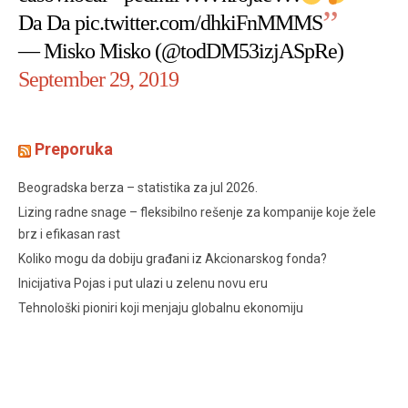
Da Da
pic.twitter.com/dhkiFnMMMS
— Misko Misko (@todDM53izjASpRe)
September 29, 2019
Preporuka
Beogradska berza – statistika za jul 2026.
Lizing radne snage – fleksibilno rešenje za kompanije koje žele
brz i efikasan rast
Koliko mogu da dobiju građani iz Akcionarskog fonda?
Inicijativa Pojas i put ulazi u zelenu novu eru
Tehnološki pioniri koji menjaju globalnu ekonomiju