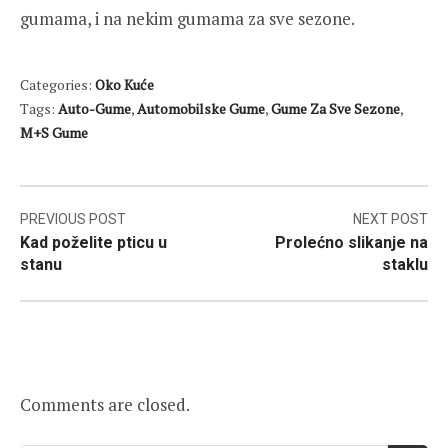
gumama, i na nekim gumama za sve sezone.
Categories:
Oko Kuće
Tags:
Auto-Gume
,
Automobilske Gume
,
Gume Za Sve Sezone
,
M+S Gume
Post
PREVIOUS POST
NEXT POST
Kad poželite pticu u
Prolećno slikanje na
navigation
stanu
staklu
Comments are closed.