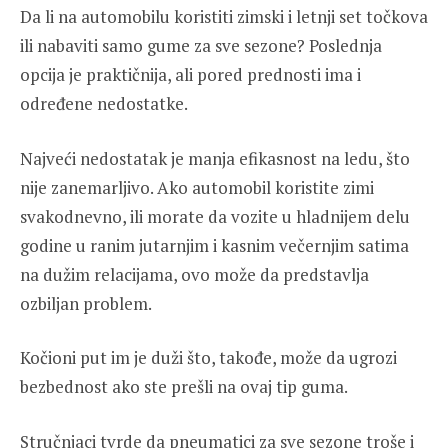
Da li na automobilu koristiti zimski i letnji set točkova
ili nabaviti samo gume za sve sezone? Poslednja
opcija je praktičnija, ali pored prednosti ima i
određene nedostatke.
Najveći nedostatak je manja efikasnost na ledu, što
nije zanemarljivo. Ako automobil koristite zimi
svakodnevno, ili morate da vozite u hladnijem delu
godine u ranim jutarnjim i kasnim večernjim satima
na dužim relacijama, ovo može da predstavlja
ozbiljan problem.
Kočioni put im je duži što, takođe, može da ugrozi
bezbednost ako ste prešli na ovaj tip guma.
Stručnjaci tvrde da pneumatici za sve sezone troše i