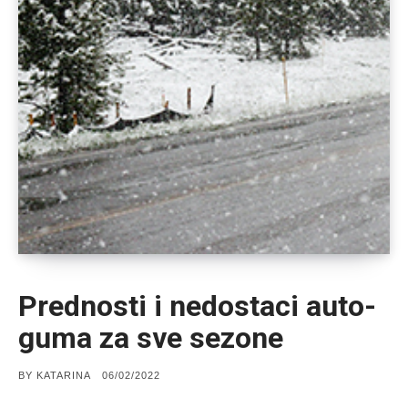
Prednosti i nedostaci auto-
guma za sve sezone
POSTED
BY
KATARINA
06/02/2022
ON