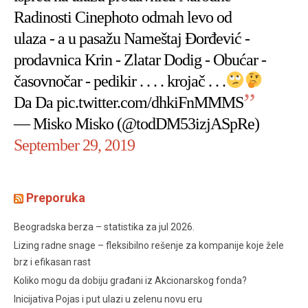
Radinosti Cinephoto odmah levo od
ulaza - a u pasažu Nameštaj Đorđević -
prodavnica Krin - Zlatar Dodig - Obućar -
časovnočar - pedikir . . . . krojač . . .
Da Da
pic.twitter.com/dhkiFnMMMS
— Misko Misko (@todDM53izjASpRe)
September 29, 2019
Preporuka
Beogradska berza – statistika za jul 2026.
Lizing radne snage – fleksibilno rešenje za kompanije koje žele
brz i efikasan rast
Koliko mogu da dobiju građani iz Akcionarskog fonda?
Inicijativa Pojas i put ulazi u zelenu novu eru