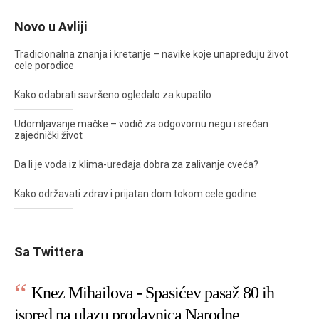
Novo u Avliji
Tradicionalna znanja i kretanje – navike koje unapređuju život
cele porodice
Kako odabrati savršeno ogledalo za kupatilo
Udomljavanje mačke – vodič za odgovornu negu i srećan
zajednički život
Da li je voda iz klima-uređaja dobra za zalivanje cveća?
Kako održavati zdrav i prijatan dom tokom cele godine
Sa Twittera
Knez Mihailova - Spasićev pasaž 80 ih
ispred na ulazu prodavnica Narodne