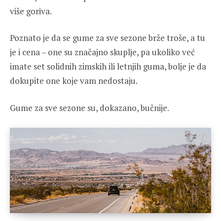
više goriva.
Poznato je da se gume za sve sezone brže troše, a tu
je i cena – one su značajno skuplje, pa ukoliko već
imate set solidnih zimskih ili letnjih guma, bolje je da
dokupite one koje vam nedostaju.
Gume za sve sezone su, dokazano, bučnije.