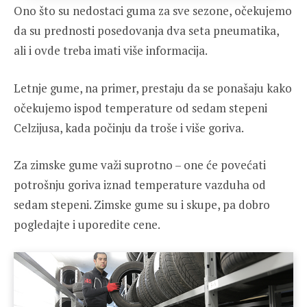
Ono što su nedostaci guma za sve sezone, očekujemo
da su prednosti posedovanja dva seta pneumatika,
ali i ovde treba imati više informacija.
Letnje gume, na primer, prestaju da se ponašaju kako
očekujemo ispod temperature od sedam stepeni
Celzijusa, kada počinju da troše i više goriva.
Za zimske gume važi suprotno – one će povećati
potrošnju goriva iznad temperature vazduha od
sedam stepeni. Zimske gume su i skupe, pa dobro
pogledajte i uporedite cene.