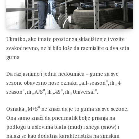
Ukratko, ako imate prostor za skladištenje i vozite
svakodnevno, ne bi bilo loše da razmislite o dva seta
guma
Da razjasnimo i jednu nedoumicu – gume za sve
sezone obavezno nose oznaku „all-season“, ili „4
season“, ili „A/S“, ili „4S“, ili „Universal“.
Oznaka „M+S“ ne znači da je to guma za sve sezone.
Ona samo znači da pneumatik bolje prianja na
podlogu u uslovima blata (mud) i snega (snow) i
nalazi se kao dodatna karakteristika na zimskim