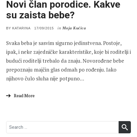
Novi član porodice. Kakve
su zaista bebe?
in
Moja Kućica
POSTED
BY
KATARINA
17/09/2015
ON
Svaka beba je sasvim sigurno jedinstvena. Postoje,
ipak, i neke zajedničke karakteristike, koje bi roditelji i
budući roditelji trebalo da znaju. Novorođene bebe
prepoznaju majčin glas odmah po rođenju. Iako
njihovo čulo sluha nije potpuno…
Read More
Search
SEA
for: