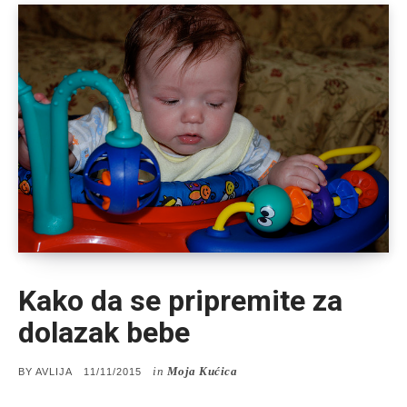
Kako da se pripremite za
dolazak bebe
in
Moja Kućica
POSTED
BY
AVLIJA
11/11/2015
ON