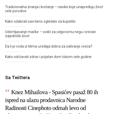
Tradicionalna znanja i kretanje – navike koje unapređuju život
cele porodice
Kako odabrati savršeno ogledalo za kupatilo
Udomljavanje mačke – vodič za odgovornu negu i srećan
zajednički život
Da li je voda iz klima-uređaja dobra za zalivanje cveća?
Kako održavati zdrav i prijatan dom tokom cele godine
Sa Twittera
Knez Mihailova - Spasićev pasaž 80 ih
ispred na ulazu prodavnica Narodne
Radinosti Cinephoto odmah levo od