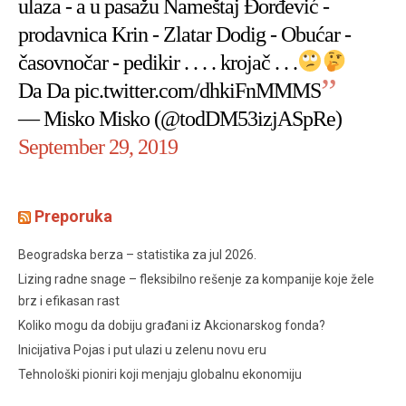
ulaza - a u pasažu Nameštaj Đorđević -
prodavnica Krin - Zlatar Dodig - Obućar -
časovnočar - pedikir . . . . krojač . . .
Da Da
pic.twitter.com/dhkiFnMMMS
— Misko Misko (@todDM53izjASpRe)
September 29, 2019
Preporuka
Beogradska berza – statistika za jul 2026.
Lizing radne snage – fleksibilno rešenje za kompanije koje žele
brz i efikasan rast
Koliko mogu da dobiju građani iz Akcionarskog fonda?
Inicijativa Pojas i put ulazi u zelenu novu eru
Tehnološki pioniri koji menjaju globalnu ekonomiju