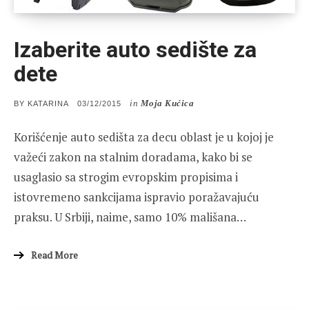
Izaberite auto sedište za
dete
in
Moja Kućica
POSTED
BY
KATARINA
03/12/2015
ON
Korišćenje auto sedišta za decu oblast je u kojoj je
važeći zakon na stalnim doradama, kako bi se
usaglasio sa strogim evropskim propisima i
istovremeno sankcijama ispravio poražavajuću
praksu. U Srbiji, naime, samo 10% mališana…
Read More