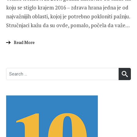
koju se stiglo krajem 2016 – zdrava hrana jedna je od
najvažnijih oblasti, kojoj je potrebno pokloniti pažnju.
Stručnjaci kažu da su ovde, pomalo, počela da važe…
Read More
Search
SEA
for: