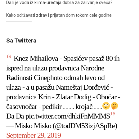
Da li je voda iz klima-uređaja dobra za zalivanje cveća?
Kako održavati zdrav i prijatan dom tokom cele godine
Sa Twittera
Knez Mihailova - Spasićev pasaž 80 ih
ispred na ulazu prodavnica Narodne
Radinosti Cinephoto odmah levo od
ulaza - a u pasažu Nameštaj Đorđević -
prodavnica Krin - Zlatar Dodig - Obućar -
časovnočar - pedikir . . . . krojač . . .
Da Da
pic.twitter.com/dhkiFnMMMS
— Misko Misko (@todDM53izjASpRe)
September 29, 2019