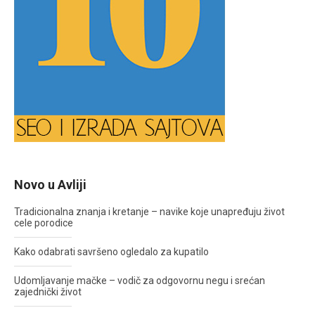
Novo u Avliji
Tradicionalna znanja i kretanje – navike koje unapređuju život
cele porodice
Kako odabrati savršeno ogledalo za kupatilo
Udomljavanje mačke – vodič za odgovornu negu i srećan
zajednički život