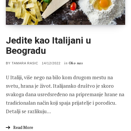
Jedite kao Italijani u
Beogradu
in
Oko nas
POSTED
BY
TAMARA RASIC
14/12/2022
ON
U Italiji, više nego na bilo kom drugom mestu na
svetu, hrana je život. Italijansko društvo je skoro
svakoga dana usredsređeno na pripremanje hrane na
tradicionalan način koji spaja prijatelje i porodicu.
Detalji se razlikuju…
Read More