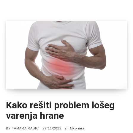
Kako rešiti problem lošeg
varenja hrane
in
Oko nas
POSTED
BY
TAMARA RASIC
29/11/2022
ON