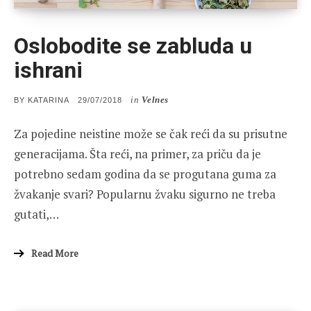
Oslobodite se zabluda u
ishrani
in
Velnes
POSTED
BY
KATARINA
29/07/2018
ON
Za pojedine neistine može se čak reći da su prisutne
generacijama. Šta reći, na primer, za priču da je
potrebno sedam godina da se progutana guma za
žvakanje svari? Popularnu žvaku sigurno ne treba
gutati,…
Read More