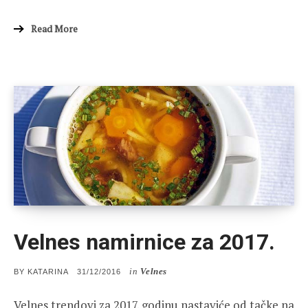
Read More
Velnes namirnice za 2017.
in
Velnes
POSTED
BY
KATARINA
31/12/2016
ON
Velnes trendovi za 2017. godinu nastaviće od tačke na