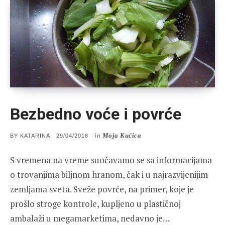
Bezbedno voće i povrće
in
Moja Kućica
POSTED
BY
KATARINA
29/04/2018
ON
S vremena na vreme suočavamo se sa informacijama
o trovanjima biljnom hranom, čak i u najrazvijenijim
zemljama sveta. Sveže povrće, na primer, koje je
prošlo stroge kontrole, kupljeno u plastičnoj
ambalaži u megamarketima, nedavno je…