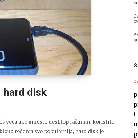
sr
Da
c
Ka
g
S
i hard disk
p
p
C
oš veća ako umesto desktop računara koristite
u
 kloud rešenja sve popularnija, hard disk je
p