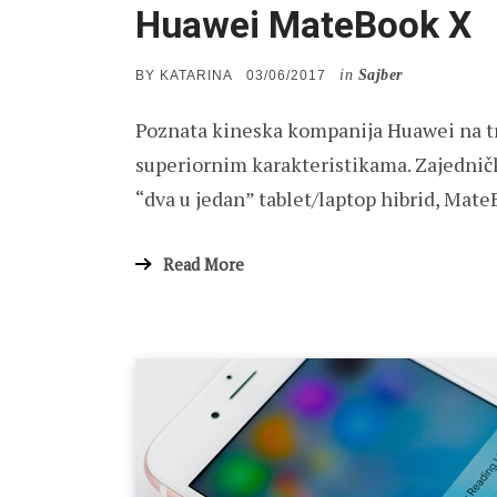
Huawei MateBook X
in
Sajber
POSTED
BY
KATARINA
03/06/2017
ON
Poznata kineska kompanija Huawei na tr
superiornim karakteristikama. Zajednič
“dva u jedan” tablet/laptop hibrid, Mate
Read More