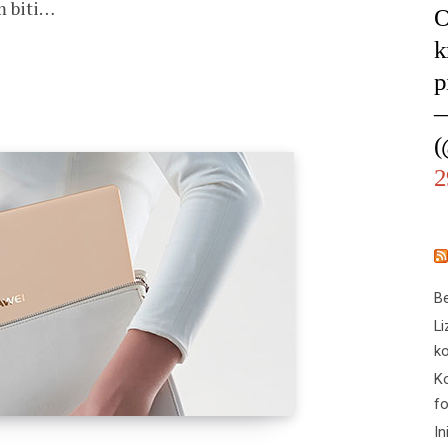
m biti…
O
k
p
—
(
2
Be
Li
ko
Ko
f
In