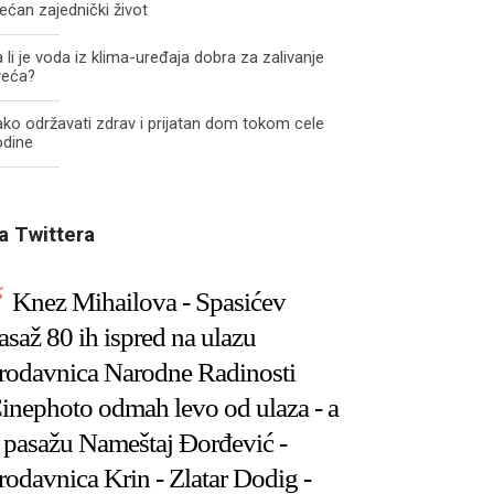
ećan zajednički život
 li je voda iz klima-uređaja dobra za zalivanje
veća?
ko održavati zdrav i prijatan dom tokom cele
odine
a Twittera
Knez Mihailova - Spasićev
asaž 80 ih ispred na ulazu
rodavnica Narodne Radinosti
inephoto odmah levo od ulaza - a
 pasažu Nameštaj Đorđević -
rodavnica Krin - Zlatar Dodig -