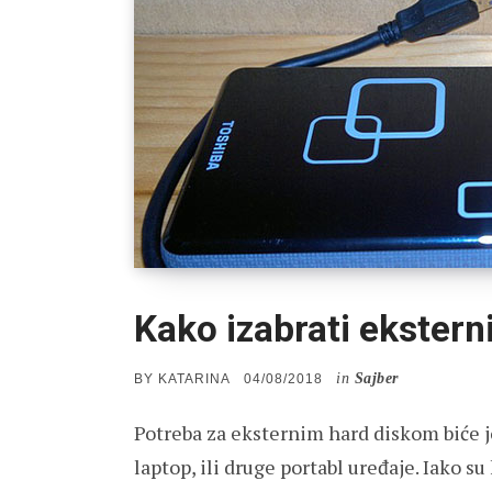
Kako izabrati ekstern
in
Sajber
POSTED
BY
KATARINA
04/08/2018
ON
Potreba za eksternim hard diskom biće j
laptop, ili druge portabl uređaje. Iako su