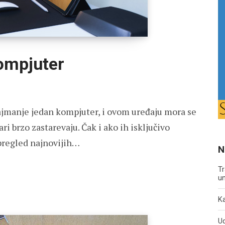
kompjuter
jmanje jedan kompjuter, i ovom uređaju mora se
ri brzo zastarevaju. Čak i ako ih isključivo
 pregled najnovijih…
N
Tr
un
Ka
U