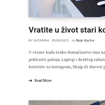
Vratite u život stari 
in
Moja Kućica
POSTED
BY
KATARINA
05/08/2023
ON
U vreme kada svako domaćinstvo ima na
pokloniti pažnja. Laptop i desktop računa
koristite za Instagram, Skajp ili dnevni
Read More