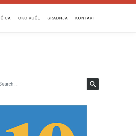
ĆICA
OKO KUĆE
GRADNJA
KONTAKT
earch
SEARCH
r: