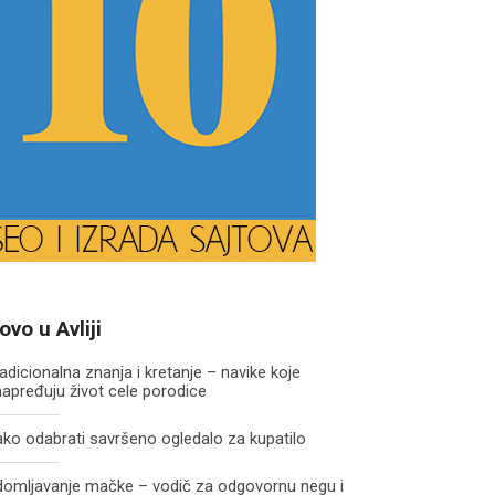
ovo u Avliji
adicionalna znanja i kretanje – navike koje
apređuju život cele porodice
ko odabrati savršeno ogledalo za kupatilo
domljavanje mačke – vodič za odgovornu negu i