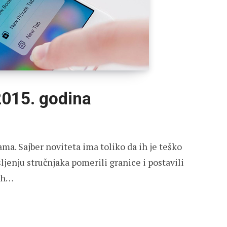
2015. godina
ama. Sajber noviteta ima toliko da ih je teško
ljenju stručnjaka pomerili granice i postavili
 ih…