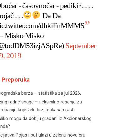
bućar - časovnočar - pedikir . . . .
rojač . . .
Da Da
ic.twitter.com/dhkiFnMMMS
 Misko Misko
@todDM53izjASpRe)
September
9, 2019
Preporuka
ogradska berza – statistika za jul 2026.
zing radne snage – fleksibilno rešenje za
mpanije koje žele brz i efikasan rast
liko mogu da dobiju građani iz Akcionarskog
onda?
icijativa Pojas i put ulazi u zelenu novu eru