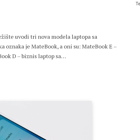
Te
žište uvodi tri nova modela laptopa sa
ka oznaka je MateBook, a oni su: MateBook E –
Book D – biznis laptop sa…