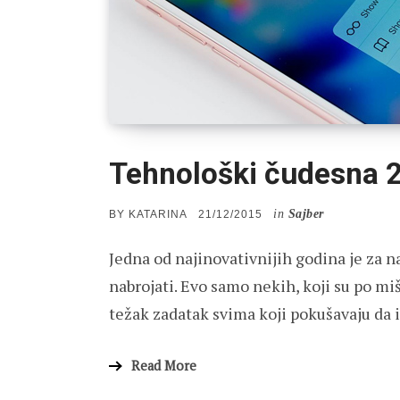
Tehnološki čudesna 
in
Sajber
POSTED
BY
KATARINA
21/12/2015
ON
Jedna od najinovativnijih godina je za n
nabrojati. Evo samo nekih, koji su po miš
težak zadatak svima koji pokušavaju da
Read More