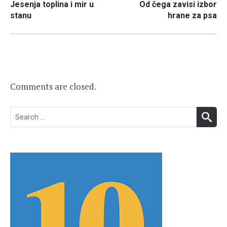
Jesenja toplina i mir u
Od čega zavisi izbor
navigation
stanu
hrane za psa
Comments are closed.
Search
SEA
for: