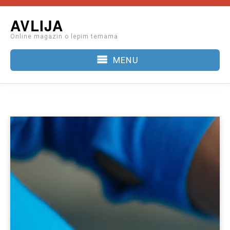
Skip
AVLIJA
to
Online magazin o lepim temama
content
MENU