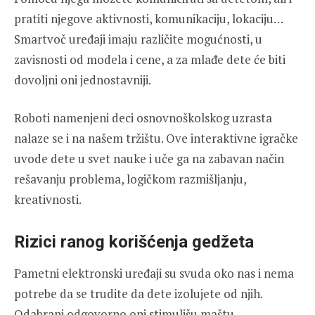
pratiti njegove aktivnosti, komunikaciju, lokaciju…
Smartvoč uređaji imaju različite mogućnosti, u
zavisnosti od modela i cene, a za mlađe dete će biti
dovoljni oni jednostavniji.
Roboti namenjeni deci osnovnoškolskog uzrasta
nalaze se i na našem tržištu. Ove interaktivne igračke
uvode dete u svet nauke i uče ga na zabavan način
rešavanju problema, logičkom razmišljanju,
kreativnosti.
Rizici ranog korišćenja gedžeta
Pametni elektronski uređaji su svuda oko nas i nema
potrebe da se trudite da dete izolujete od njih.
Odabrani odgovorno oni stimulišu maštu,