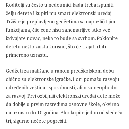
Roditelji su često u nedoumici kada treba ispuniti
želju deteta i kupiti mu smart elektronski uređaj.
Tržište je preplavljeno gedžetima sa najrazličitijim
funkcijama, čije cene nisu zanemarljive. Ako već
izdvajate novac, neka to bude sa svrhom. Poklonite
detetu nešto zaista korisno, što će trajati i biti
primereno uzrastu.
Gedžeti za mališane u ranom predškolskom dobu
obično su elektronske igračke. I oni pomažu razvoju
određenih veština i sposobnosti, ali nisu neophodni
za razvoj. Prvi ozbiljniji elektronski uređaj dete može
da dobije u prvim razredima osnovne škole, okvirno
na uzrastu do 10 godina. Ako kupite jedan od sledeća
tri, sigurno nećete pogrešiti.