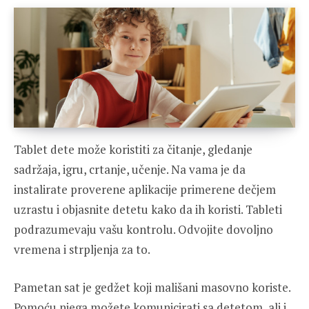
Tablet dete može koristiti za čitanje, gledanje
sadržaja, igru, crtanje, učenje. Na vama je da
instalirate proverene aplikacije primerene dečjem
uzrastu i objasnite detetu kako da ih koristi. Tableti
podrazumevaju vašu kontrolu. Odvojite dovoljno
vremena i strpljenja za to.
Pametan sat je gedžet koji mališani masovno koriste.
Pomoću njega možete komunicirati sa detetom, ali i