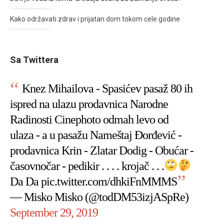
Kako održavati zdrav i prijatan dom tokom cele godine
Sa Twittera
Knez Mihailova - Spasićev pasaž 80 ih
ispred na ulazu prodavnica Narodne
Radinosti Cinephoto odmah levo od
ulaza - a u pasažu Nameštaj Đorđević -
prodavnica Krin - Zlatar Dodig - Obućar -
časovnočar - pedikir . . . . krojač . . .
Da Da
pic.twitter.com/dhkiFnMMMS
— Misko Misko (@todDM53izjASpRe)
September 29, 2019