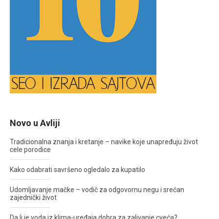
Novo u Avliji
Tradicionalna znanja i kretanje – navike koje unapređuju život
cele porodice
Kako odabrati savršeno ogledalo za kupatilo
Udomljavanje mačke – vodič za odgovornu negu i srećan
zajednički život
Da li je voda iz klima-uređaja dobra za zalivanje cveća?