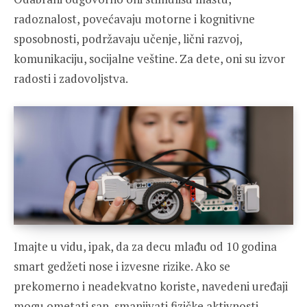
radoznalost, povećavaju motorne i kognitivne
sposobnosti, podržavaju učenje, lični razvoj,
komunikaciju, socijalne veštine. Za dete, oni su izvor
radosti i zadovoljstva.
Imajte u vidu, ipak, da za decu mlađu od 10 godina
smart gedžeti nose i izvesne rizike. Ako se
prekomerno i neadekvatno koriste, navedeni uređaji
mogu ometati san, smanjivati fizičke aktivnosti,