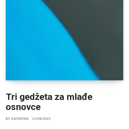
Tri gedžeta za mlađe
osnovce
POSTED
BY
KATARINA
21/09/2023
ON