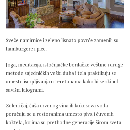
Sveže namirnice i zeleno lisnato povrće zamenili su
hamburgere i pice.
Joga, meditacija, istočnjačke borilačke veštine i druge
metode zajedničkih vežbi duha i tela praktikuju se
umesto iscrpljivanja u teretanama kako bi se skinuli
suvišni kilogrami.
Zeleni čaj, čaša crvenog vina ili kokosova voda
poručuju se u restoranima umesto piva i čuvenih
koktela, kojima su prethodne generacije širom sveta