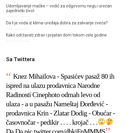
Udomljavanje mačke – vodič za odgovornu negu i srećan
zajednički život
Da li je voda iz klima-uređaja dobra za zalivanje cveća?
Kako održavati zdrav i prijatan dom tokom cele godine
Sa Twittera
Knez Mihailova - Spasićev pasaž 80 ih
ispred na ulazu prodavnica Narodne
Radinosti Cinephoto odmah levo od
ulaza - a u pasažu Nameštaj Đorđević -
prodavnica Krin - Zlatar Dodig - Obućar -
časovnočar - pedikir . . . . krojač . . .
Da Da
pic.twitter.com/dhkiFnMMMS