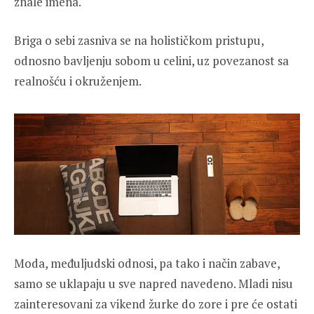
znale imena.
Briga o sebi zasniva se na holističkom pristupu,
odnosno bavljenju sobom u celini, uz povezanost sa
realnošću i okruženjem.
Moda, međuljudski odnosi, pa tako i način zabave,
samo se uklapaju u sve napred navedeno. Mladi nisu
zainteresovani za vikend žurke do zore i pre će ostati