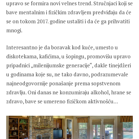
upravo se formira novi velnes trend. Stručnjaci koji se
bave mentalnim i fizičkim zdravljem predviđaju da će
se on tokom 2017. godine ustaliti i da će ga prihvatiti
mnogi.
Interesantno je da boravak kod kuće, umesto u
diskotekama, kafićima, u šopingu, promovišu upravo
pripadnici „milenijumske generacije“, dakle tinejdžeri
u godinama koje su, ne tako davno, podrazumevale
najneodgovornije ponašanje prema sopstvenom
zdravlju. Oni danas ne konzumiraju alkohol, hrane se
zdravo, bave se umereno fizičkom aktivnošću…