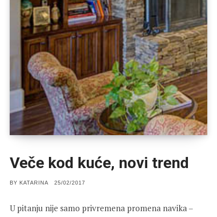
Veče kod kuće, novi trend
POSTED
BY
KATARINA
25/02/2017
ON
U pitanju nije samo privremena promena navika –