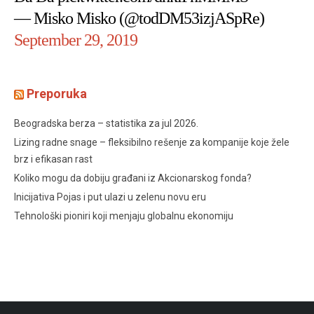
— Misko Misko (@todDM53izjASpRe)
September 29, 2019
Preporuka
Beogradska berza – statistika za jul 2026.
Lizing radne snage – fleksibilno rešenje za kompanije koje žele
brz i efikasan rast
Koliko mogu da dobiju građani iz Akcionarskog fonda?
Inicijativa Pojas i put ulazi u zelenu novu eru
Tehnološki pioniri koji menjaju globalnu ekonomiju