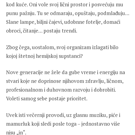
kod kuće. Oni vole svoj lični prostor i posvećuju mu
punu pažnju. Tu se odmaraju, opuštaju, podmlađuju…
Slane lampe, biljni čajevi, udobnne fotelje, domaći
obroci, čitanje… postaju trendi.
Zbog čega, uostalom, svoj organizam izlagati bilo
kojoj štetnoj hemijskoj supstanci?
Nove generacije ne žele da gube vreme i energiju na
stvari koje ne doprinose njihovom zdravlju, ličnom,
profesionalnom i duhovnom razvoju i dobrobiti.
Voleti samog sebe postaje prioritet.
Uvek isti večernji provodi, uz glasnu muziku, piće i
mamurluk koji sledi posle toga – jednostavno više
nisu „in“.