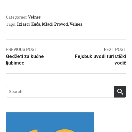
Categories:
Velnes
Tags:
Izlasci
,
Kuća
,
Mladi
,
Provod
,
Velnes
Post
PREVIOUS POST
NEXT POST
Gedžeti za kućne
Fejsbuk uvodi turistički
navigation
ljubimce
vodič
Search
SEA
for: