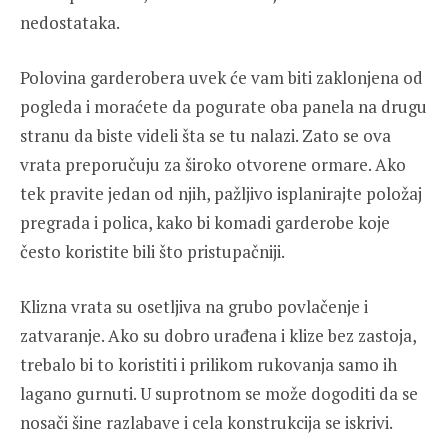
nedostataka.
Polovina garderobera uvek će vam biti zaklonjena od
pogleda i moraćete da pogurate oba panela na drugu
stranu da biste videli šta se tu nalazi. Zato se ova
vrata preporučuju za široko otvorene ormare. Ako
tek pravite jedan od njih, pažljivo isplanirajte položaj
pregrada i polica, kako bi komadi garderobe koje
često koristite bili što pristupačniji.
Klizna vrata su osetljiva na grubo povlačenje i
zatvaranje. Ako su dobro urađena i klize bez zastoja,
trebalo bi to koristiti i prilikom rukovanja samo ih
lagano gurnuti. U suprotnom se može dogoditi da se
nosači šine razlabave i cela konstrukcija se iskrivi.