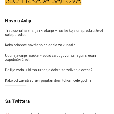
Novo u Avliji
Tradicionalna znanja i kretanje – navike koje unapređuju život
cele porodice
Kako odabrati savršeno ogledalo za kupatilo
Udomljavanje mačke – vodič za odgovornu negu i srećan
zajednički život
Da li je voda iz klima-uređaja dobra za zalivanje cveća?
Kako održavati zdrav i prijatan dom tokom cele godine
Sa Twittera