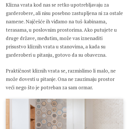
Klizna vrata kod nas se retko upotrebljavaju za
garderobere, ali nisu posebno zastupljena ni za ostale
namene. Najčešće ih viđamo na tuš-kabinama,
terasama, u poslovnim prostorima. Ako putujete u
druge države, međutim, može vas iznenaditi
prisustvo kliznih vrata u stanovima, a kada su
garderoberi u pitanju, gotovo da su obavezna.
Praktičnost kliznih vrata se, razmislimo li malo, ne
može dovesti u pitanje. Ona ne zauzimaju prostor
veći nego što je potreban za sam ormar.