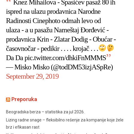
Knez Mihailova - Spasićev pasaž 80 ih
ispred na ulazu prodavnica Narodne
Radinosti Cinephoto odmah levo od
ulaza - a u pasažu Nameštaj Đorđević -
prodavnica Krin - Zlatar Dodig - Obućar -
časovnočar - pedikir . . . . krojač . . .
Da Da
pic.twitter.com/dhkiFnMMMS
— Misko Misko (@todDM53izjASpRe)
September 29, 2019
Preporuka
Beogradska berza – statistika za jul 2026.
Lizing radne snage – fleksibilno rešenje za kompanije koje žele
brz i efikasan rast