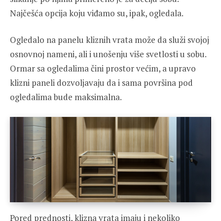
Najčešća opcija koju viđamo su, ipak, ogledala.
Ogledalo na panelu kliznih vrata može da služi svojoj
osnovnoj nameni, ali i unošenju više svetlosti u sobu.
Ormar sa ogledalima čini prostor većim, a upravo
klizni paneli dozvoljavaju da i sama površina pod
ogledalima bude maksimalna.
Pored prednosti, klizna vrata imaju i nekoliko