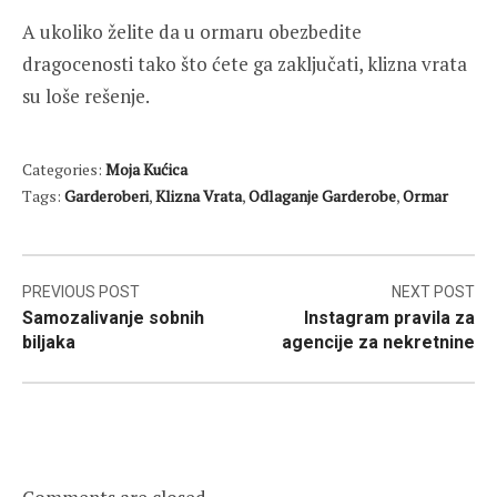
A ukoliko želite da u ormaru obezbedite
dragocenosti tako što ćete ga zaključati, klizna vrata
su loše rešenje.
Categories:
Moja Kućica
Tags:
Garderoberi
,
Klizna Vrata
,
Odlaganje Garderobe
,
Ormar
Post
PREVIOUS POST
NEXT POST
Samozalivanje sobnih
Instagram pravila za
navigation
biljaka
agencije za nekretnine