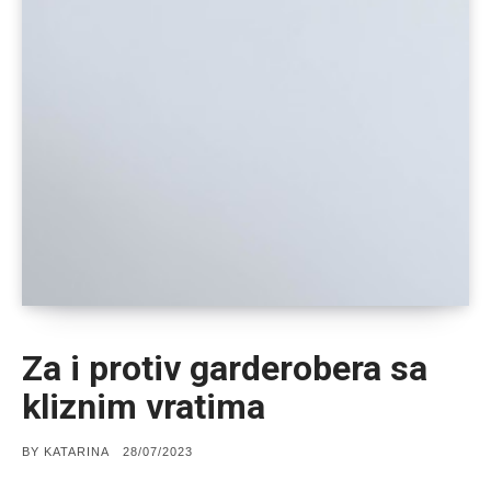
Za i protiv garderobera sa
kliznim vratima
POSTED
BY
KATARINA
28/07/2023
ON