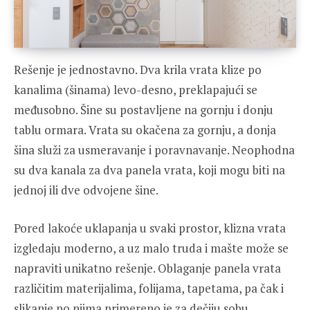
Rešenje je jednostavno. Dva krila vrata klize po
kanalima (šinama) levo-desno, preklapajući se
međusobno. Šine su postavljene na gornju i donju
tablu ormara. Vrata su okačena za gornju, a donja
šina služi za usmeravanje i poravnavanje. Neophodna
su dva kanala za dva panela vrata, koji mogu biti na
jednoj ili dve odvojene šine.
Pored lakoće uklapanja u svaki prostor, klizna vrata
izgledaju moderno, a uz malo truda i mašte može se
napraviti unikatno rešenje. Oblaganje panela vrata
različitim materijalima, folijama, tapetama, pa čak i
slikanje po njima primereno je za dečiju sobu.