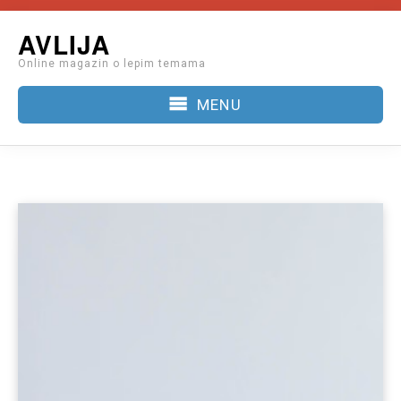
Skip
AVLIJA
to
Online magazin o lepim temama
content
MENU