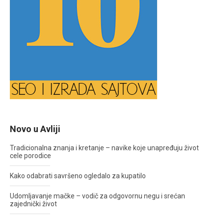
Novo u Avliji
Tradicionalna znanja i kretanje – navike koje unapređuju život
cele porodice
Kako odabrati savršeno ogledalo za kupatilo
Udomljavanje mačke – vodič za odgovornu negu i srećan
zajednički život