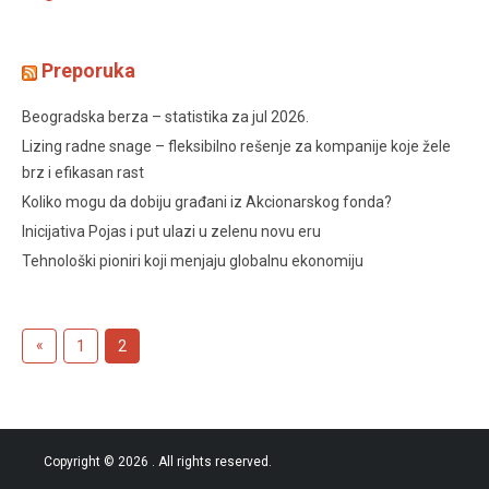
Preporuka
Beogradska berza – statistika za jul 2026.
Lizing radne snage – fleksibilno rešenje za kompanije koje žele
brz i efikasan rast
Koliko mogu da dobiju građani iz Akcionarskog fonda?
Inicijativa Pojas i put ulazi u zelenu novu eru
Tehnološki pioniri koji menjaju globalnu ekonomiju
Posts
«
Previous
1
2
pagination
Posts
Copyright © 2026
. All rights reserved.