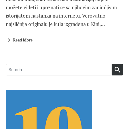
možete videti i upoznati se sa njihovim zanimljivim
istorijatom nastanka na internetu. Verovatno
najsličnija originalu je kula izgrađena u Kini,…
Read More
Search
SEA
for: