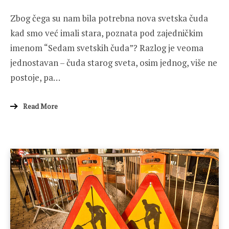
ON
Zbog čega su nam bila potrebna nova svetska čuda
kad smo već imali stara, poznata pod zajedničkim
imenom “Sedam svetskih čuda”? Razlog je veoma
jednostavan – čuda starog sveta, osim jednog, više ne
postoje, pa…
Read More