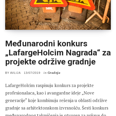
Međunarodni konkurs
„LafargeHolcim Nagrada“ za
projekte održive gradnje
in
Gradnja
POSTED
BY
AVLIJA
13/07/2019
ON
LafargeHolcim raspisuju konkurs za projekte
profesionalaca, kao i avangardne ideje „Nove
generacije“ koje kombinuju rešenja u oblasti održive
gradnje sa arhitektonskom izvrsnošću. Šesti konkurs
međunarodnog takmičenja je otvoren za prijave do