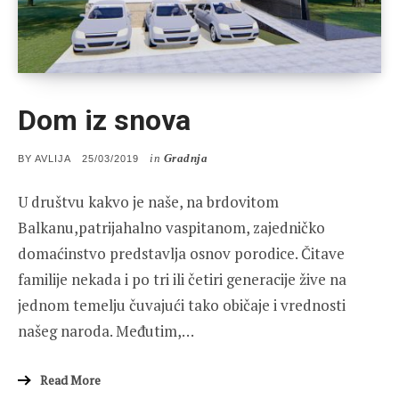
Dom iz snova
in
Gradnja
POSTED
BY
AVLIJA
25/03/2019
ON
U društvu kakvo je naše, na brdovitom
Balkanu,patrijahalno vaspitanom, zajedničko
domaćinstvo predstavlja osnov porodice. Čitave
familije nekada i po tri ili četiri generacije žive na
jednom temelju čuvajući tako običaje i vrednosti
našeg naroda. Međutim,…
Read More