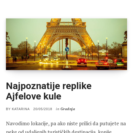
Najpoznatije replike
Ajfelove kule
in
Gradnja
POSTED
BY
KATARINA
20/05/2018
ON
Navodimo lokacije, pa ako niste prilici da putujete na
neke od udaljenih turističkih destinacija, kopije