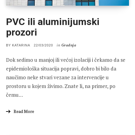
PVC ili aluminijumski
prozori
in
Gradnja
POSTED
BY
KATARINA
22/03/2020
ON
Dok sedimo u manjoj ili većoj izolaciji i čekamo da se
epidemiološka situacija popravi, dobro bi bilo da
naučimo neke stvari vezane za intervencije u
prostoru u kojem živimo. Znate li, na primer, po
čemu…
Read More