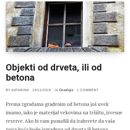
Objekti od drveta, ili od
betona
in
Gradnja
POSTED
ON
BY
KATARINA
24/11/2019
1 COMMENT
ON
OBJEKTI
OD
Prema zgradama građenim od betona još uvek
DRVETA,
ILI
imamo, iako je materijal vekovima na tržištu, izvesne
OD
BETONA
rezerve. Ako bi vam ponudili da izaberete da vaša
nova kuća bude izgrađena od drveta ili betona,