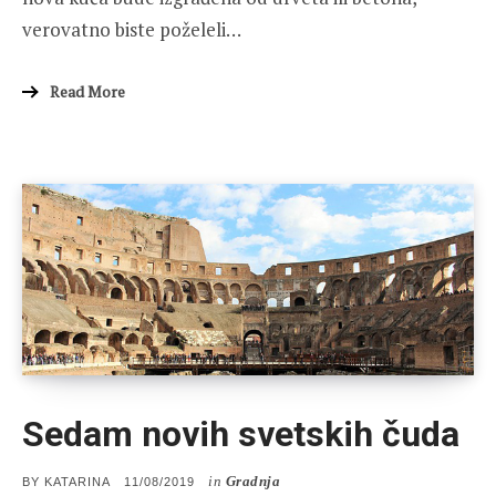
verovatno biste poželeli…
Read More
Sedam novih svetskih čuda
in
Gradnja
POSTED
BY
KATARINA
11/08/2019