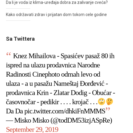
Da li je voda iz klima-uređaja dobra za zalivanje cveća?
Kako održavati zdrav i prijatan dom tokom cele godine
Sa Twittera
Knez Mihailova - Spasićev pasaž 80 ih
ispred na ulazu prodavnica Narodne
Radinosti Cinephoto odmah levo od
ulaza - a u pasažu Nameštaj Đorđević -
prodavnica Krin - Zlatar Dodig - Obućar -
časovnočar - pedikir . . . . krojač . . .
Da Da
pic.twitter.com/dhkiFnMMMS
— Misko Misko (@todDM53izjASpRe)
September 29, 2019