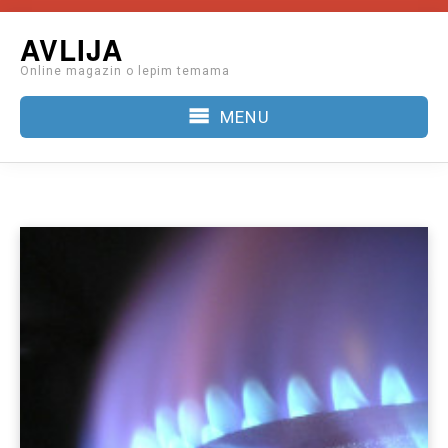
Skip
AVLIJA
to
Online magazin o lepim temama
content
MENU