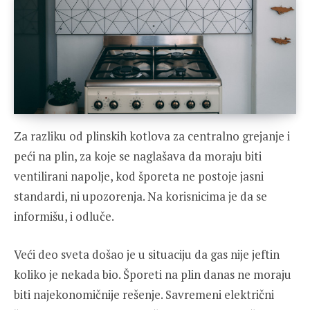
Za razliku od plinskih kotlova za centralno grejanje i
peći na plin, za koje se naglašava da moraju biti
ventilirani napolje, kod šporeta ne postoje jasni
standardi, ni upozorenja. Na korisnicima je da se
informišu, i odluče.
Veći deo sveta došao je u situaciju da gas nije jeftin
koliko je nekada bio. Šporeti na plin danas ne moraju
biti najekonomičnije rešenje. Savremeni električni