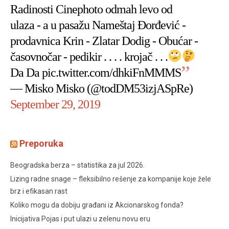
Radinosti Cinephoto odmah levo od
ulaza - a u pasažu Nameštaj Đorđević -
prodavnica Krin - Zlatar Dodig - Obućar -
časovnočar - pedikir . . . . krojač . . .
Da Da
pic.twitter.com/dhkiFnMMMS
— Misko Misko (@todDM53izjASpRe)
September 29, 2019
Preporuka
Beogradska berza – statistika za jul 2026.
Lizing radne snage – fleksibilno rešenje za kompanije koje žele
brz i efikasan rast
Koliko mogu da dobiju građani iz Akcionarskog fonda?
Inicijativa Pojas i put ulazi u zelenu novu eru