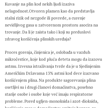
Kuvanje na plin kod nekih ljudi izaziva
nelagodnost.Otvoren plamen kao da predstavlja
stalni rizik od nezgode ili povrede, a curenje
nevidljivog gasa u zatvorenom prostoru asocira na
trovanje. Da li je zaista tako i koji su preduslovi
zdravog korišćenja plinskih uređaja?
Proces gorenja, činjenica je, oslobađa u vazduh
mikročestice, koje kod pluća deteta mogu da izazovu
astmu. Izvesna istraživanja tvrde da je u Sjedinjenim
Američkim Državama 13% astmi kod dece izazvano
korišćenjem plina. Na produkte sagorevanja plina
osetljivi su i drugi članovi domaćinstva, posebno
starije osobe i osobe koje već imaju respiratorne
probleme. Pored ugljen-monoksida i azot-dioksida,