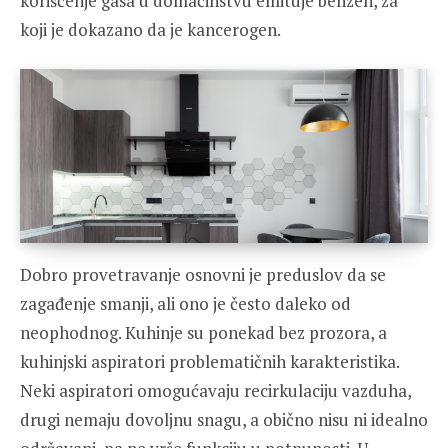
korišćenje gasa u domaćinstvu emituje benzen, za
koji je dokazano da je kancerogen.
Dobro provetravanje osnovni je preduslov da se
zagađenje smanji, ali ono je često daleko od
neophodnog. Kuhinje su ponekad bez prozora, a
kuhinjski aspiratori problematičnih karakteristika.
Neki aspiratori omogućavaju recirkulaciju vazduha,
drugi nemaju dovoljnu snagu, a obično nisu ni idealno