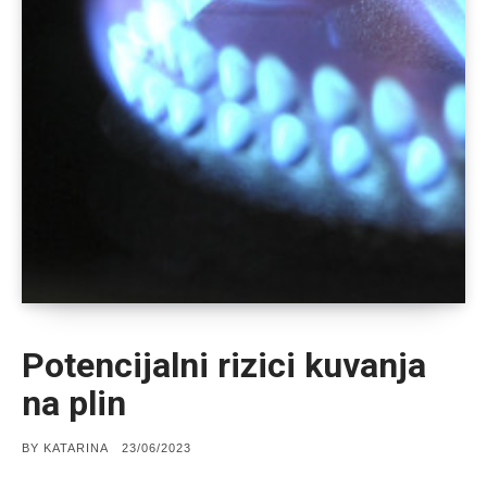
Potencijalni rizici kuvanja
na plin
POSTED
BY
KATARINA
23/06/2023
ON