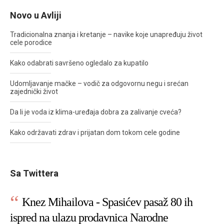
Novo u Avliji
Tradicionalna znanja i kretanje – navike koje unapređuju život
cele porodice
Kako odabrati savršeno ogledalo za kupatilo
Udomljavanje mačke – vodič za odgovornu negu i srećan
zajednički život
Da li je voda iz klima-uređaja dobra za zalivanje cveća?
Kako održavati zdrav i prijatan dom tokom cele godine
Sa Twittera
Knez Mihailova - Spasićev pasaž 80 ih
ispred na ulazu prodavnica Narodne