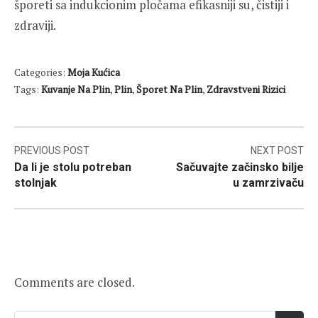
šporeti sa indukcionim pločama efikasniji su, čistiji i
zdraviji.
Categories:
Moja Kućica
Tags:
Kuvanje Na Plin
,
Plin
,
Šporet Na Plin
,
Zdravstveni Rizici
Post
PREVIOUS POST
NEXT POST
Da li je stolu potreban
Sačuvajte začinsko bilje
navigation
stolnjak
u zamrzivaču
Comments are closed.