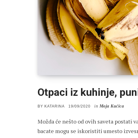
Otpaci iz kuhinje, pun
in
Moja Kućica
POSTED
BY
KATARINA
19/09/2020
ON
Možda će nešto od ovih saveta postati va
bacate mogu se iskoristiti umesto izvesn