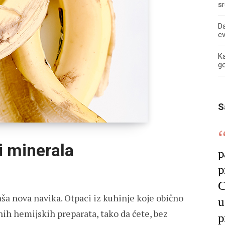
sr
Da
c
Ka
g
S
i minerala
p
p
C
ša nova navika. Otpaci iz kuhinje koje obično
u
ih hemijskih preparata, tako da ćete, bez
p