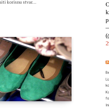
iti korisnu stvar…
O
k
p
—
(
2
Be
Li
ko
Ko
f
In