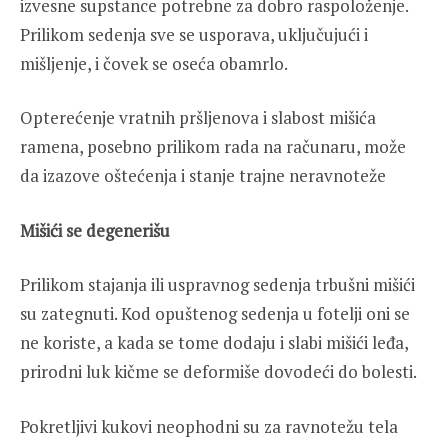
izvesne supstance potrebne za dobro raspoloženje.
Prilikom sedenja sve se usporava, uključujući i
mišljenje, i čovek se oseća obamrlo.
Opterećenje vratnih pršljenova i slabost mišića
ramena, posebno prilikom rada na računaru, može
da izazove oštećenja i stanje trajne neravnoteže
Mišići se degenerišu
Prilikom stajanja ili uspravnog sedenja trbušni mišići
su zategnuti. Kod opuštenog sedenja u fotelji oni se
ne koriste, a kada se tome dodaju i slabi mišići leđa,
prirodni luk kičme se deformiše dovodeći do bolesti.
Pokretljivi kukovi neophodni su za ravnotežu tela