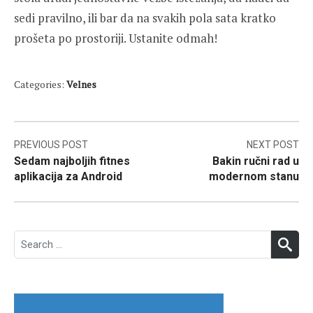
sedi pravilno, ili bar da na svakih pola sata kratko
prošeta po prostoriji. Ustanite odmah!
Categories:
Velnes
Post
PREVIOUS POST
NEXT POST
Sedam najboljih fitnes
Bakin ručni rad u
navigation
aplikacija za Android
modernom stanu
Search
SEA
for: