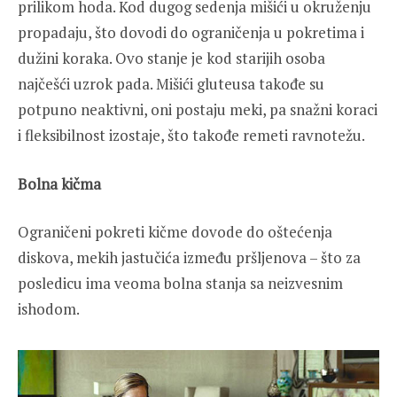
prilikom hoda. Kod dugog sedenja mišići u okruženju
propadaju, što dovodi do ograničenja u pokretima i
dužini koraka. Ovo stanje je kod starijih osoba
najčešći uzrok pada. Mišići gluteusa takođe su
potpuno neaktivni, oni postaju meki, pa snažni koraci
i fleksibilnost izostaje, što takođe remeti ravnotežu.
Bolna kičma
Ograničeni pokreti kičme dovode do oštećenja
diskova, mekih jastučića između pršljenova – što za
posledicu ima veoma bolna stanja sa neizvesnim
ishodom.