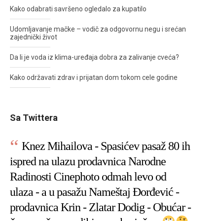
Kako odabrati savršeno ogledalo za kupatilo
Udomljavanje mačke – vodič za odgovornu negu i srećan
zajednički život
Da li je voda iz klima-uređaja dobra za zalivanje cveća?
Kako održavati zdrav i prijatan dom tokom cele godine
Sa Twittera
Knez Mihailova - Spasićev pasaž 80 ih
ispred na ulazu prodavnica Narodne
Radinosti Cinephoto odmah levo od
ulaza - a u pasažu Nameštaj Đorđević -
prodavnica Krin - Zlatar Dodig - Obućar -