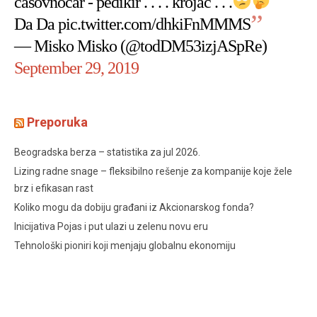
časovnočar - pedikir . . . . krojač . . .
Da Da
pic.twitter.com/dhkiFnMMMS
— Misko Misko (@todDM53izjASpRe)
September 29, 2019
Preporuka
Beogradska berza – statistika za jul 2026.
Lizing radne snage – fleksibilno rešenje za kompanije koje žele
brz i efikasan rast
Koliko mogu da dobiju građani iz Akcionarskog fonda?
Inicijativa Pojas i put ulazi u zelenu novu eru
Tehnološki pioniri koji menjaju globalnu ekonomiju