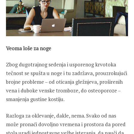
Veoma loše za noge
Zbog dugotrajnog sedenja i usporenog krvotoka
tečnost se spušta u noge i tu zadržava, prouzrokujući
brojne probleme – od oticanja gležnjeva, proširenih
vena i duboke venske tromboze, do osteoporoze –
smanjenja gustine kostiju.
Razloga za oklevanje, dakle, nema. Svako od nas
može pronaći dovoljno vremena i prostora da pored
stola uradi jednostavne vežbe istezanja, da nauči da