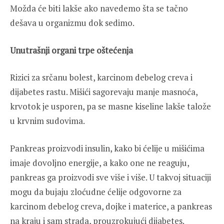
Možda će biti lakše ako navedemo šta se tačno
dešava u organizmu dok sedimo.
Unutrašnji organi trpe oštećenja
Rizici za srčanu bolest, karcinom debelog creva i
dijabetes rastu. Mišići sagorevaju manje masnoća,
krvotok je usporen, pa se masne kiseline lakše talože
u krvnim sudovima.
Pankreas proizvodi insulin, kako bi ćelije u mišićima
imaje dovoljno energije, a kako one ne reaguju,
pankreas ga proizvodi sve više i više. U takvoj situaciji
mogu da bujaju zloćudne ćelije odgovorne za
karcinom debelog creva, dojke i materice, a pankreas
na kraju i sam strada, prouzrokujući dijabetes.