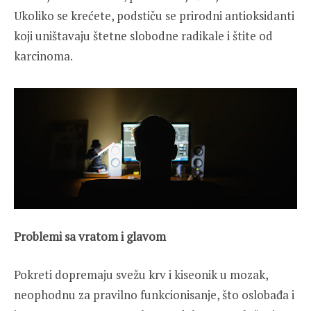
Ukoliko se krećete, podstiču se prirodni antioksidanti
koji uništavaju štetne slobodne radikale i štite od
karcinoma.
Problemi sa vratom i glavom
Pokreti dopremaju svežu krv i kiseonik u mozak,
neophodnu za pravilno funkcionisanje, što oslobađa i