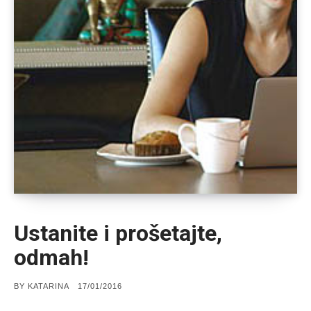
Ustanite i prošetajte,
odmah!
POSTED
BY
KATARINA
17/01/2016
ON