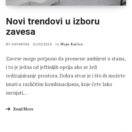
Novi trendovi u izboru
zavesa
in
Moja Kućica
POSTED
BY
KATARINA
01/02/2024
ON
Zavese mogu potpuno da promene ambijent u stanu,
i to je jedna od jeftinijih opcija ako se želi
redizajniranje prostora. Dobra stvar je i što ih možete
imati u različitim kombinacijama, koje ćete lako
menjati…
Read More