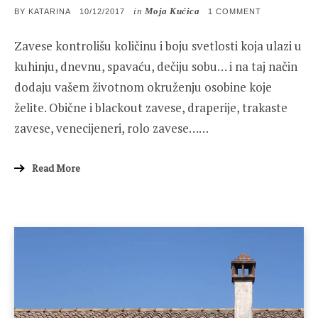
in
Moja Kućica
POSTED
ON
BY
KATARINA
10/12/2017
1 COMMENT
ON
ZAVESE
I
Zavese kontrolišu količinu i boju svetlosti koja ulazi u
DRAPERIJE,
TRENDOVI
kuhinju, dnevnu, spavaću, dečiju sobu… i na taj način
dodaju vašem životnom okruženju osobine koje
želite. Obične i blackout zavese, draperije, trakaste
zavese, venecijeneri, rolo zavese……
Read More