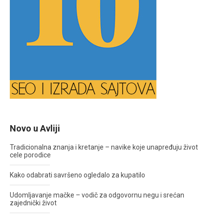
Novo u Avliji
Tradicionalna znanja i kretanje – navike koje unapređuju život
cele porodice
Kako odabrati savršeno ogledalo za kupatilo
Udomljavanje mačke – vodič za odgovornu negu i srećan
zajednički život