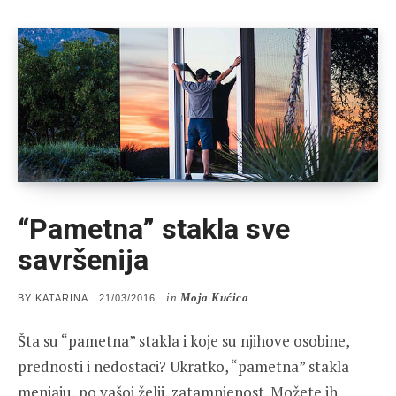
“Pametna” stakla sve
savršenija
in
Moja Kućica
POSTED
BY
KATARINA
21/03/2016
ON
Šta su “pametna” stakla i koje su njihove osobine,
prednosti i nedostaci? Ukratko, “pametna” stakla
menjaju, po vašoj želji, zatamnjenost. Možete ih