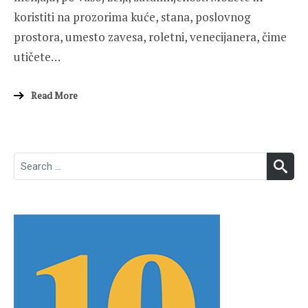
koristiti na prozorima kuće, stana, poslovnog
prostora, umesto zavesa, roletni, venecijanera, čime
utičete…
Read More
Search
SEA
for: