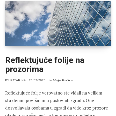
Reflektujuće folije na
prozorima
in
Moja Kućica
POSTED
BY
KATARINA
26/07/2020
ON
Reflektujuće folije verovatno ste viđali na velikim
staklenim površinama poslovnih zgrada. One
dozvoljavaju osobama u zgradi da vide kroz prozore
okolinu, sprečavajući, istovremeno, poglede u