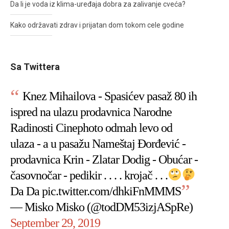
Da li je voda iz klima-uređaja dobra za zalivanje cveća?
Kako održavati zdrav i prijatan dom tokom cele godine
Sa Twittera
Knez Mihailova - Spasićev pasaž 80 ih
ispred na ulazu prodavnica Narodne
Radinosti Cinephoto odmah levo od
ulaza - a u pasažu Nameštaj Đorđević -
prodavnica Krin - Zlatar Dodig - Obućar -
časovnočar - pedikir . . . . krojač . . .
Da Da
pic.twitter.com/dhkiFnMMMS
— Misko Misko (@todDM53izjASpRe)
September 29, 2019