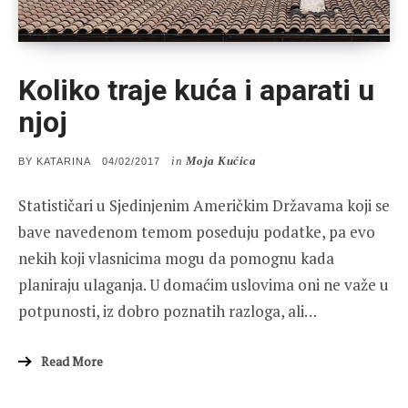
Koliko traje kuća i aparati u
njoj
in
Moja Kućica
POSTED
BY
KATARINA
04/02/2017
ON
Statističari u Sjedinjenim Američkim Državama koji se
bave navedenom temom poseduju podatke, pa evo
nekih koji vlasnicima mogu da pomognu kada
planiraju ulaganja. U domaćim uslovima oni ne važe u
potpunosti, iz dobro poznatih razloga, ali…
Read More