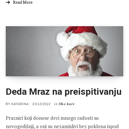
Read More
Deda Mraz na preispitivanju
in
Oko kuće
POSTED
BY
KATARINA
23/12/2022
ON
Praznici koji donose deci mnogo radosti su
novogodišnji, a oni su nezamislivi bez poklona ispod