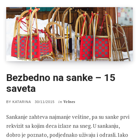
Bezbedno na sanke – 15
saveta
in
Velnes
POSTED
BY
KATARINA
30/11/2015
ON
Sankanje zahteva najmanje veštine, pa su sanke prvi
rekvizit sa kojim deca izlaze na sneg. U sankanju,
dobro je poznato, podjednako uživaju i odrasli. Iako