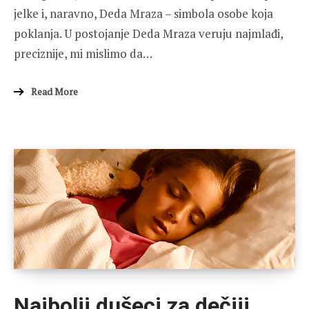
jelke i, naravno, Deda Mraza – simbola osobe koja
poklanja. U postojanje Deda Mraza veruju najmlađi,
preciznije, mi mislimo da…
Read More
Najbolji dušeci za dečiji