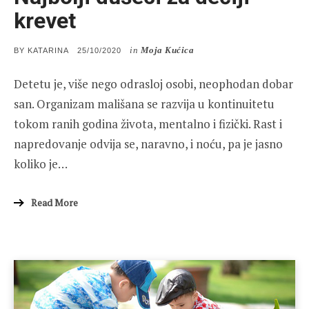
krevet
in
Moja Kućica
POSTED
BY
KATARINA
25/10/2020
ON
Detetu je, više nego odrasloj osobi, neophodan dobar
san. Organizam mališana se razvija u kontinuitetu
tokom ranih godina života, mentalno i fizički. Rast i
napredovanje odvija se, naravno, i noću, pa je jasno
koliko je…
Read More