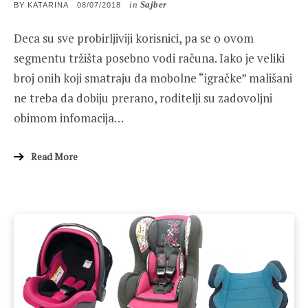
in
Sajber
POSTED
BY
KATARINA
08/07/2018
ON
Deca su sve probirljiviji korisnici, pa se o ovom
segmentu tržišta posebno vodi računa. Iako je veliki
broj onih koji smatraju da mobolne “igračke” mališani
ne treba da dobiju prerano, roditelji su zadovoljni
obimom infomacija…
Read More