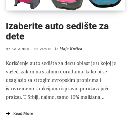
Izaberite auto sedište za
dete
in
Moja Kućica
POSTED
BY
KATARINA
03/12/2015
ON
Korišćenje auto sedišta za decu oblast je u kojoj je
važeći zakon na stalnim doradama, kako bi se
usaglasio sa strogim evropskim propisima i
istovremeno sankcijama ispravio poražavajuću
praksu. U Srbiji, naime, samo 10% mališana…
Read More