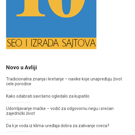
Novo u Avliji
Tradicionalna znanja i kretanje – navike koje unapređuju život
cele porodice
Kako odabrati savršeno ogledalo za kupatilo
Udomljavanje mačke – vodič za odgovornu negu i srećan
zajednički život
Da li je voda iz klima-uređaja dobra za zalivanje cveća?