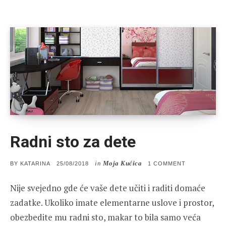
Radni sto za dete
in
Moja Kućica
POSTED
ON
BY
KATARINA
25/08/2018
1 COMMENT
ON
RADNI
STO
Nije svejedno gde će vaše dete učiti i raditi domaće
ZA
DETE
zadatke. Ukoliko imate elementarne uslove i prostor,
obezbedite mu radni sto, makar to bila samo veća