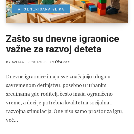
AI GENERISANA SLIKA
Zašto su dnevne igraonice
važne za razvoj deteta
in
Oko nas
POSTED
BY
AVLIJA
29/01/2026
ON
Dnevne igraonice imaju sve značajniju ulogu u
savremenom detinjstvu, posebno u urbanim
sredinama gde roditelji često imaju ograničeno
vreme, a deci je potrebna kvalitetna socijalna i
razvojna stimulacija. One nisu samo prostor za igru,
već…