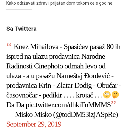
Kako održavati zdrav i prijatan dom tokom cele godine
Sa Twittera
Knez Mihailova - Spasićev pasaž 80 ih
ispred na ulazu prodavnica Narodne
Radinosti Cinephoto odmah levo od
ulaza - a u pasažu Nameštaj Đorđević -
prodavnica Krin - Zlatar Dodig - Obućar -
časovnočar - pedikir . . . . krojač . . .
Da Da
pic.twitter.com/dhkiFnMMMS
— Misko Misko (@todDM53izjASpRe)
September 29, 2019