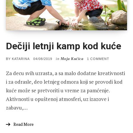
Dečiji letnji kamp kod kuće
in
Moja Kućica
POSTED
ON
BY
KATARINA
04/08/2019
1 COMMENT
ON
DEČIJI
LETNJI
Za decu svih uzrasta, a sa malo dodatne kreativnosti
KAMP
KOD
i za odrasle, deo letnjeg odmora koji se provodi kod
KUĆE
kuće može se pretvoriti u vreme za pamćenje.
Aktivnosti u opuštenoj atmosferi, uz izazove i
zabavu,…
Read More