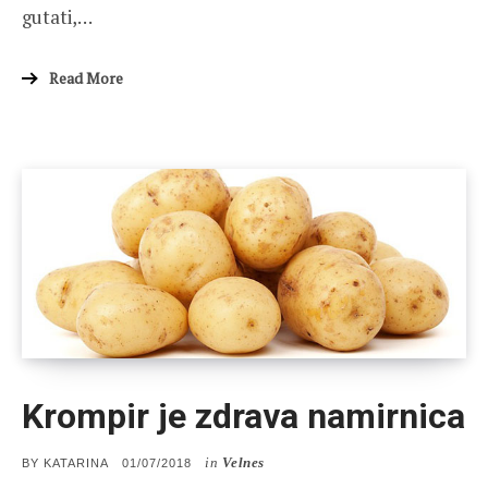
gutati,…
Read More
Krompir je zdrava namirnica
in
Velnes
POSTED
BY
KATARINA
01/07/2018
ON