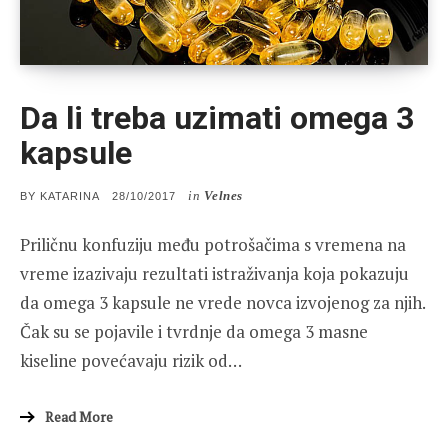
Da li treba uzimati omega 3
kapsule
in
Velnes
POSTED
BY
KATARINA
28/10/2017
ON
Priličnu konfuziju među potrošačima s vremena na
vreme izazivaju rezultati istraživanja koja pokazuju
da omega 3 kapsule ne vrede novca izvojenog za njih.
Čak su se pojavile i tvrdnje da omega 3 masne
kiseline povećavaju rizik od…
Read More