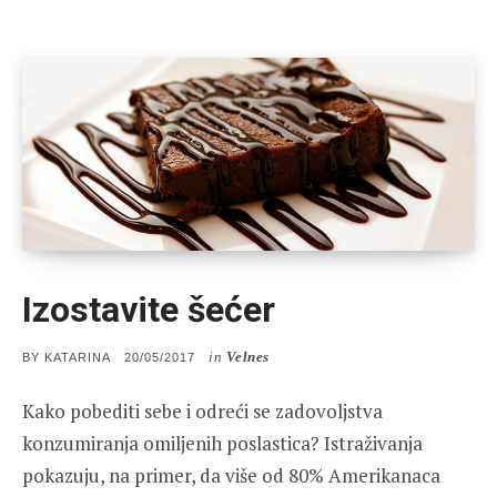
Izostavite šećer
in
Velnes
POSTED
BY
KATARINA
20/05/2017
ON
Kako pobediti sebe i odreći se zadovoljstva
konzumiranja omiljenih poslastica? Istraživanja
pokazuju, na primer, da više od 80% Amerikanaca