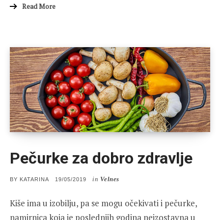
Read More
Pečurke za dobro zdravlje
in
Velnes
POSTED
BY
KATARINA
19/05/2019
ON
Kiše ima u izobilju, pa se mogu očekivati i pečurke,
namirnica koja je poslednjih godina neizostavna u