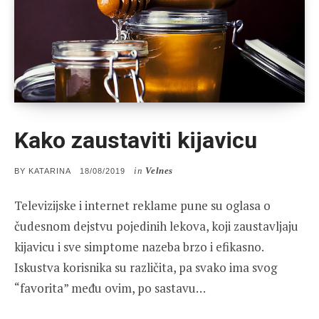
Kako zaustaviti kijavicu
in
Velnes
POSTED
BY
KATARINA
18/08/2019
ON
Televizijske i internet reklame pune su oglasa o
čudesnom dejstvu pojedinih lekova, koji zaustavljaju
kijavicu i sve simptome nazeba brzo i efikasno.
Iskustva korisnika su različita, pa svako ima svog
“favorita” među ovim, po sastavu…