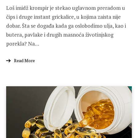
Loš imidž krompir je stekao uglavnom preradom u
čips i druge instant grickalice, u kojima zaista nije
dobar. Šta se događa kada ga oslobodimo ulja, kao i
butera, pavlake i drugih masnoća životinjskog
porekla? Na…
Read More