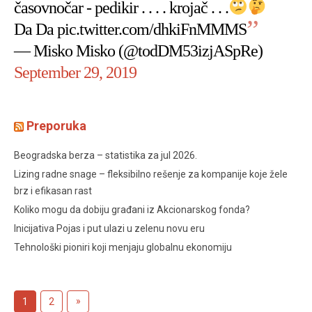
časovnočar - pedikir . . . . krojač . . .
Da Da
pic.twitter.com/dhkiFnMMMS
— Misko Misko (@todDM53izjASpRe)
September 29, 2019
Preporuka
Beogradska berza – statistika za jul 2026.
Lizing radne snage – fleksibilno rešenje za kompanije koje žele
brz i efikasan rast
Koliko mogu da dobiju građani iz Akcionarskog fonda?
Inicijativa Pojas i put ulazi u zelenu novu eru
Tehnološki pioniri koji menjaju globalnu ekonomiju
Posts
Next
»
1
2