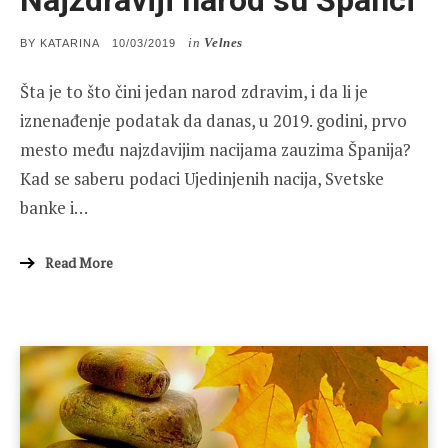
in
Velnes
POSTED
BY
KATARINA
10/03/2019
ON
Šta je to što čini jedan narod zdravim, i da li je
iznenađenje podatak da danas, u 2019. godini, prvo
mesto među najzdavijim nacijama zauzima Španija?
Kad se saberu podaci Ujedinjenih nacija, Svetske
banke i…
Read More