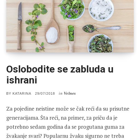
Oslobodite se zabluda u
ishrani
in
Velnes
POSTED
BY
KATARINA
29/07/2018
ON
Za pojedine neistine može se čak reći da su prisutne
generacijama. Šta reći, na primer, za priču da je
potrebno sedam godina da se progutana guma za
žvakanje svari? Popularnu žvaku sigurno ne treba