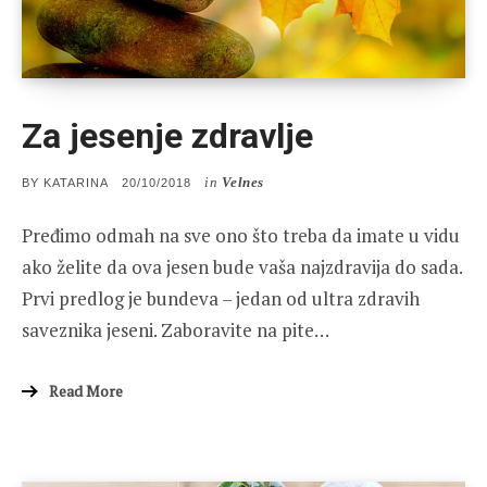
Za jesenje zdravlje
in
Velnes
POSTED
BY
KATARINA
20/10/2018
ON
Pređimo odmah na sve ono što treba da imate u vidu
ako želite da ova jesen bude vaša najzdravija do sada.
Prvi predlog je bundeva – jedan od ultra zdravih
saveznika jeseni. Zaboravite na pite…
Read More