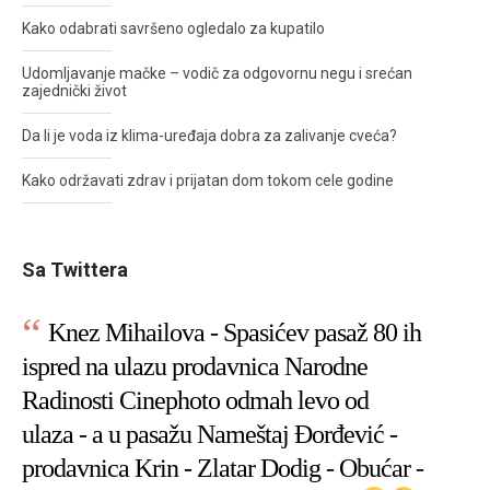
Kako odabrati savršeno ogledalo za kupatilo
Udomljavanje mačke – vodič za odgovornu negu i srećan
zajednički život
Da li je voda iz klima-uređaja dobra za zalivanje cveća?
Kako održavati zdrav i prijatan dom tokom cele godine
Sa Twittera
Knez Mihailova - Spasićev pasaž 80 ih
ispred na ulazu prodavnica Narodne
Radinosti Cinephoto odmah levo od
ulaza - a u pasažu Nameštaj Đorđević -
prodavnica Krin - Zlatar Dodig - Obućar -