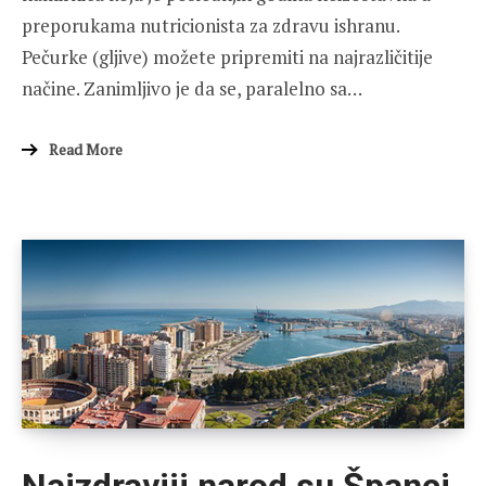
preporukama nutricionista za zdravu ishranu.
Pečurke (gljive) možete pripremiti na najrazličitije
načine. Zanimljivo je da se, paralelno sa…
Read More
Najzdraviji narod su Španci