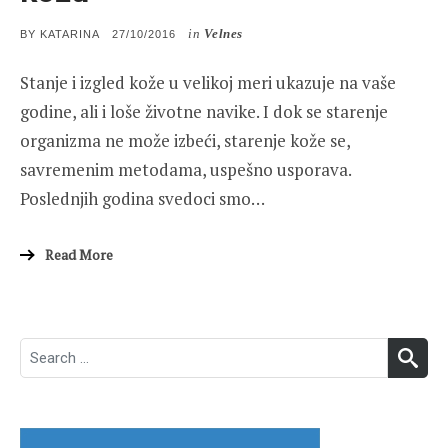
in
Velnes
POSTED
BY
KATARINA
27/10/2016
ON
Stanje i izgled kože u velikoj meri ukazuje na vaše
godine, ali i loše životne navike. I dok se starenje
organizma ne može izbeći, starenje kože se,
savremenim metodama, uspešno usporava.
Poslednjih godina svedoci smo…
Read More
Search
SEA
for: