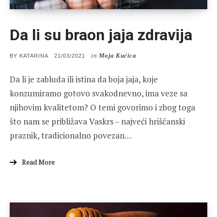
Da li su braon jaja zdravija
in
Moja Kućica
POSTED
BY
KATARINA
21/03/2021
ON
Da li je zabluda ili istina da boja jaja, koje
konzumiramo gotovo svakodnevno, ima veze sa
njihovim kvalitetom? O temi govorimo i zbog toga
što nam se približava Vaskrs – najveći hrišćanski
praznik, tradicionalno povezan…
Read More