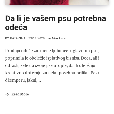
Da li je vašem psu potrebna
odeća
in
Oko kuće
POSTED
BY
KATARINA
29/11/2020
ON
Prodaja odeće za kućne ljubimce, uglavnom pse,
poprimila je obeležje isplativog biznisa. Deca, ali i
odrasli, žele da svoje pse utople, da ih ulepšaju i
kreativno doteraju za neku posebnu priliku. Pas u
džemperu, jakni,…
Read More