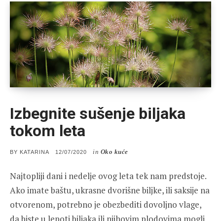
Izbegnite sušenje biljaka
tokom leta
in
Oko kuće
POSTED
BY
KATARINA
12/07/2020
ON
Najtopliji dani i nedelje ovog leta tek nam predstoje.
Ako imate baštu, ukrasne dvorišne biljke, ili saksije na
otvorenom, potrebno je obezbediti dovoljno vlage,
da biste u lepoti biljaka ili njihovim plodovima mogli