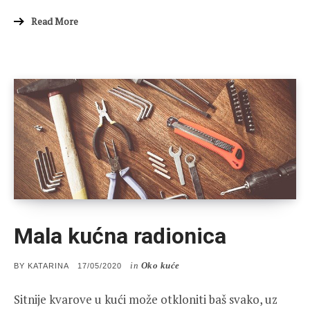
Read More
Mala kućna radionica
in
Oko kuće
POSTED
BY
KATARINA
17/05/2020
ON
Sitnije kvarove u kući može otkloniti baš svako, uz