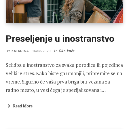
Preseljenje u inostranstvo
in
Oko kuće
POSTED
BY
KATARINA
16/08/2020
ON
Selidba u inostranstvo za svaku porodicu ili pojedinca
veliki je stres. Kako biste ga umanjili, pripremite se na
vreme. Sigurno će vaša prva briga biti vezana za
radno mesto, u vezi čega je specijalizovana i…
Read More