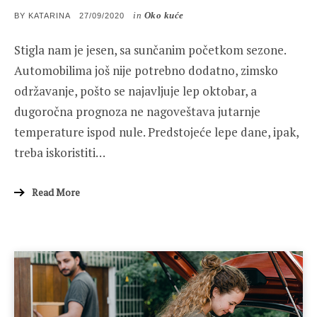
in
Oko kuće
POSTED
BY
KATARINA
27/09/2020
ON
Stigla nam je jesen, sa sunčanim početkom sezone.
Automobilima još nije potrebno dodatno, zimsko
održavanje, pošto se najavljuje lep oktobar, a
dugoročna prognoza ne nagoveštava jutarnje
temperature ispod nule. Predstojeće lepe dane, ipak,
treba iskoristiti…
Read More