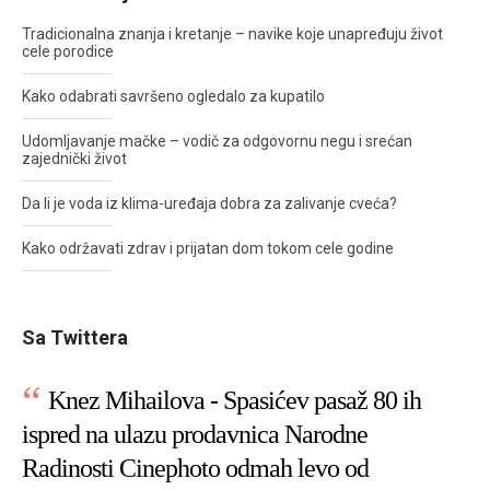
Tradicionalna znanja i kretanje – navike koje unapređuju život
cele porodice
Kako odabrati savršeno ogledalo za kupatilo
Udomljavanje mačke – vodič za odgovornu negu i srećan
zajednički život
Da li je voda iz klima-uređaja dobra za zalivanje cveća?
Kako održavati zdrav i prijatan dom tokom cele godine
Sa Twittera
Knez Mihailova - Spasićev pasaž 80 ih
ispred na ulazu prodavnica Narodne
Radinosti Cinephoto odmah levo od