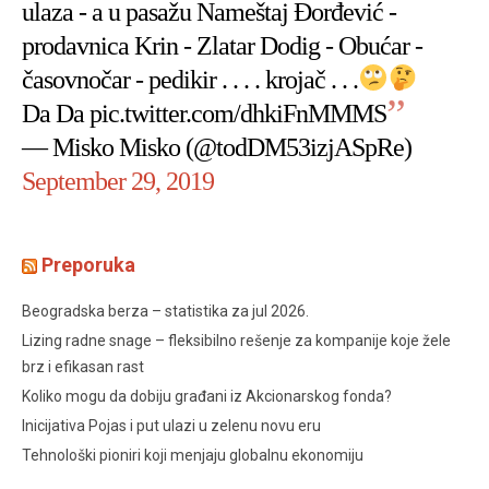
ulaza - a u pasažu Nameštaj Đorđević -
prodavnica Krin - Zlatar Dodig - Obućar -
časovnočar - pedikir . . . . krojač . . .
Da Da
pic.twitter.com/dhkiFnMMMS
— Misko Misko (@todDM53izjASpRe)
September 29, 2019
Preporuka
Beogradska berza – statistika za jul 2026.
Lizing radne snage – fleksibilno rešenje za kompanije koje žele
brz i efikasan rast
Koliko mogu da dobiju građani iz Akcionarskog fonda?
Inicijativa Pojas i put ulazi u zelenu novu eru
Tehnološki pioniri koji menjaju globalnu ekonomiju