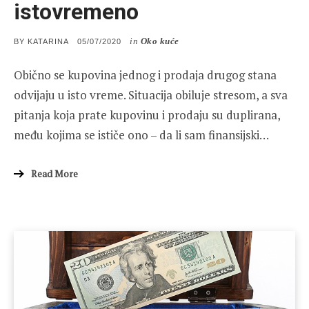
istovremeno
in
Oko kuće
POSTED
BY
KATARINA
05/07/2020
ON
Obično se kupovina jednog i prodaja drugog stana
odvijaju u isto vreme. Situacija obiluje stresom, a sva
pitanja koja prate kupovinu i prodaju su duplirana,
među kojima se ističe ono – da li sam finansijski…
Read More