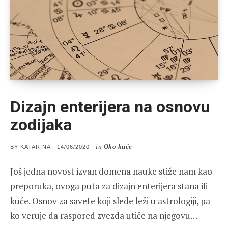
Dizajn enterijera na osnovu
zodijaka
in
Oko kuće
POSTED
BY
KATARINA
14/06/2020
ON
Još jedna novost izvan domena nauke stiže nam kao
preporuka, ovoga puta za dizajn enterijera stana ili
kuće. Osnov za savete koji slede leži u astrologiji, pa
ko veruje da raspored zvezda utiče na njegovu…