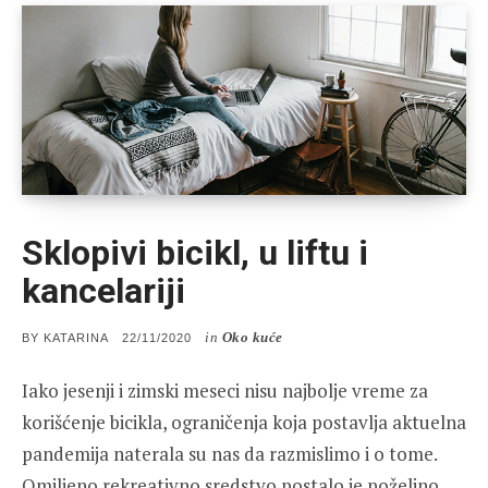
Sklopivi bicikl, u liftu i
kancelariji
in
Oko kuće
POSTED
BY
KATARINA
22/11/2020
ON
Iako jesenji i zimski meseci nisu najbolje vreme za
korišćenje bicikla, ograničenja koja postavlja aktuelna
pandemija naterala su nas da razmislimo i o tome.
Omiljeno rekreativno sredstvo postalo je poželjno