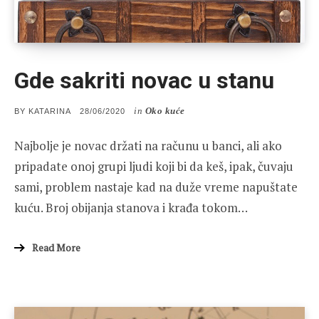
Gde sakriti novac u stanu
in
Oko kuće
POSTED
BY
KATARINA
28/06/2020
ON
Najbolje je novac držati na računu u banci, ali ako
pripadate onoj grupi ljudi koji bi da keš, ipak, čuvaju
sami, problem nastaje kad na duže vreme napuštate
kuću. Broj obijanja stanova i krađa tokom…
Read More