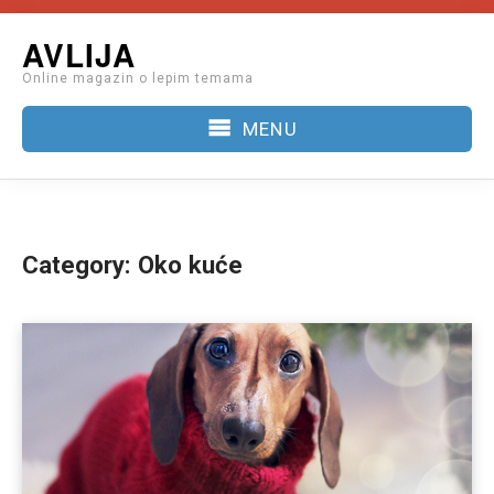
Skip
AVLIJA
to
Online magazin o lepim temama
content
MENU
Category:
Oko kuće