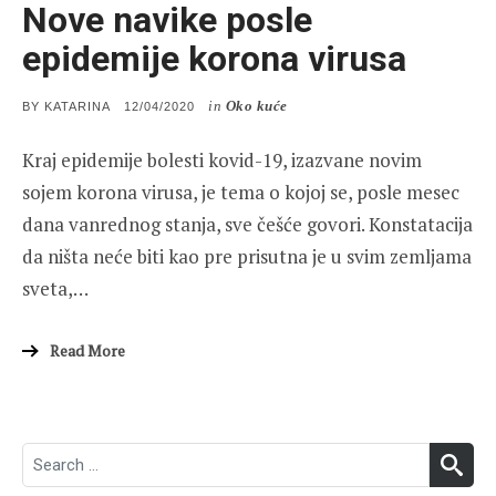
Nove navike posle
epidemije korona virusa
in
Oko kuće
POSTED
BY
KATARINA
12/04/2020
ON
Kraj epidemije bolesti kovid-19, izazvane novim
sojem korona virusa, je tema o kojoj se, posle mesec
dana vanrednog stanja, sve češće govori. Konstatacija
da ništa neće biti kao pre prisutna je u svim zemljama
sveta,…
Read More
Search
SEA
for: